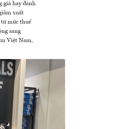
g giá hay đánh
giảm xuất
 từ mức thuế
ộng sang
ồm Việt Nam,