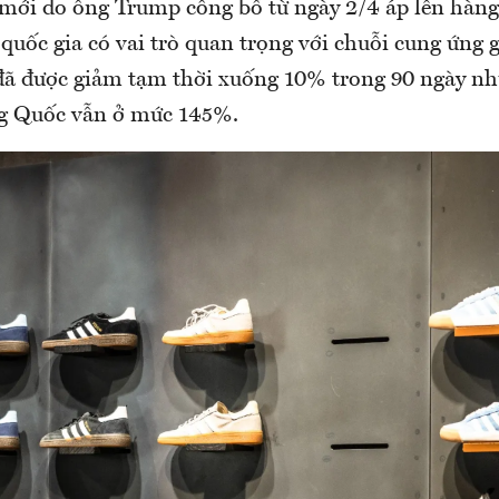
mới do ông Trump công bố từ ngày 2/4 áp lên hàn
quốc gia có vai trò quan trọng với chuỗi cung ứng 
đã được giảm tạm thời xuống 10% trong 90 ngày nh
ng Quốc vẫn ở mức 145%.