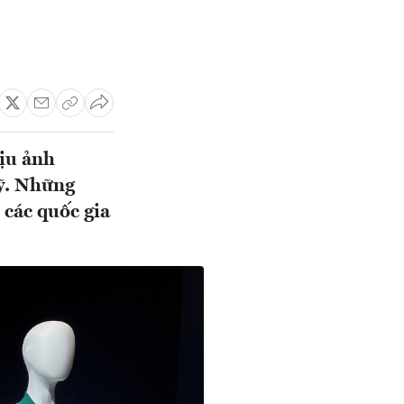
hịu ảnh
ỹ. Những
 các quốc gia