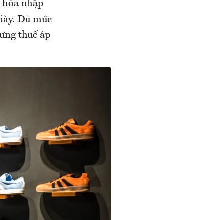
g hóa nhập
giày. Dù mức
ưng thuế áp