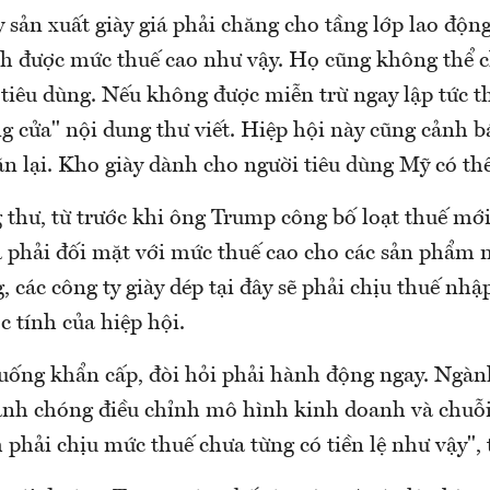
 sản xuất giày giá phải chăng cho tầng lớp lao động
h được mức thuế cao như vậy. Họ cũng không thể c
tiêu dùng. Nếu không được miễn trừ ngay lập tức t
ng cửa" nội dung thư viết. Hiệp hội này cũng cảnh 
n lại. Kho giày dành cho người tiêu dùng Mỹ có thể
 thư, từ trước khi ông Trump công bố loạt thuế mới
 phải đối mặt với mức thuế cao cho các sản phẩm n
 các công ty giày dép tại đây sẽ phải chịu thuế nhậ
 tính của hiệp hội.
huống khẩn cấp, đòi hỏi phải hành động ngay. Ngàn
nh chóng điều chỉnh mô hình kinh doanh và chuỗ
 phải chịu mức thuế chưa từng có tiền lệ như vậy", 