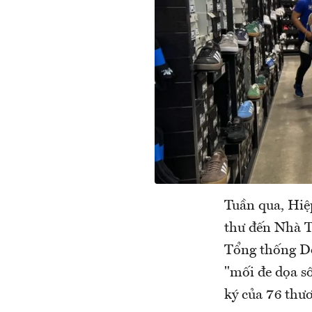
Tuần qua, Hiệ
thư đến Nhà T
Tổng thống Do
"mối đe dọa số
ký của 76 thư