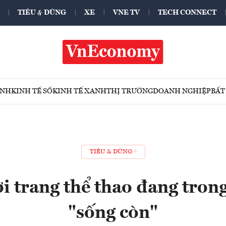
TIÊU & DÙNG
XE
VNE TV
TECH CONNECT
ÍNH
KINH TẾ SỐ
KINH TẾ XANH
THỊ TRƯỜNG
DOANH NGHIỆP
BẤT
TIÊU & DÙNG
i trang thể thao đang trong
"sống còn"