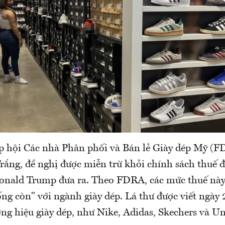
p hội Các nhà Phân phối và Bán lẻ Giày dép Mỹ (F
rắng, đề nghị được miễn trừ khỏi chính sách thuế 
nald Trump đưa ra. Theo FDRA, các mức thuế này
ng còn" với ngành giày dép. Lá thư được viết ngày 
ơng hiệu giày dép, như Nike, Adidas, Skechers và U