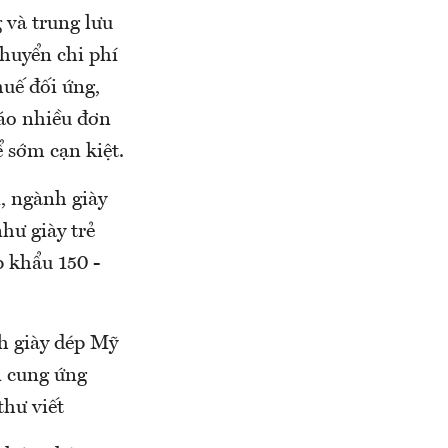
 và trung lưu
huyển chi phí
huế đối ứng,
báo nhiều đơn
 sớm cạn kiệt.
, ngành giày
hư giày trẻ
p khẩu 150 -
h giày dép Mỹ
i cung ứng
thư viết