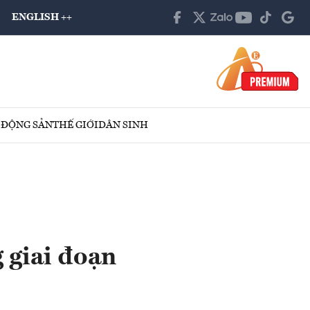
ENGLISH ++
 ĐỘNG SẢN
THẾ GIỚI
DÂN SINH
 giai đoạn