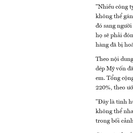
"Nhiều công ty
không thể gán
đó sang người 
họ sẽ phải đó
hàng đã bị hoã
Theo nội dung
dép Mỹ vốn đã
em. Tổng cộng,
220%, theo ước
"Đây là tình 
không thể nha
trong bối cảnh