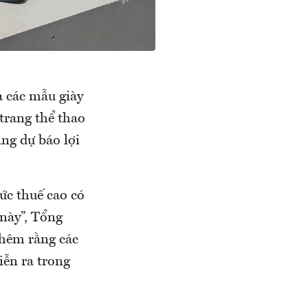
a các mẫu giày
trang thể thao
ng dự báo lợi
ức thuế cao có
 này”, Tổng
thêm rằng các
iễn ra trong