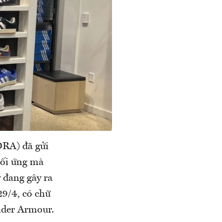
DRA) đã gửi
đối ứng mà
 đang gây ra
29/4, có chữ
nder Armour.