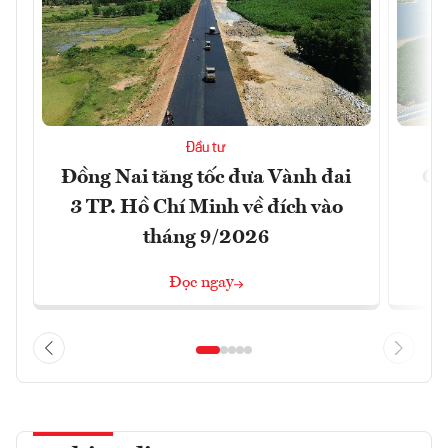
Đầu tư
Đồng Nai tăng tốc đưa Vành đai
Ca
3 TP. Hồ Chí Minh về đích vào
T
tháng 9/2026
Đọc ngay