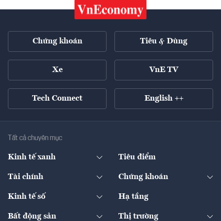
Chứng khoán
Tiêu & Dùng
Xe
VnE TV
Tech Connect
English ++
Tất cả chuyên mục
Kinh tế xanh
Tiêu điểm
Chuyển động xanh
Tài chính
Chứng khoán
Pháp lý
Ngân hàng
Doanh nghiệp niêm yết
Kinh tế số
Hạ tầng
Thương hiệu xanh
Thị trường vốn
Thị trường
Sản phẩm - Thị trường
Bất động sản
Thị trường