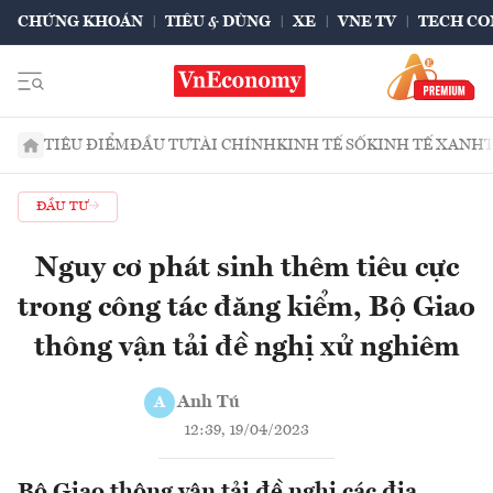
CHỨNG KHOÁN
TIÊU & DÙNG
XE
VNE TV
TECH CO
TIÊU ĐIỂM
ĐẦU TƯ
TÀI CHÍNH
KINH TẾ SỐ
KINH TẾ XANH
ĐẦU TƯ
Nguy cơ phát sinh thêm tiêu cực
trong công tác đăng kiểm, Bộ Giao
thông vận tải đề nghị xử nghiêm
Anh Tú
A
12:39, 19/04/2023
Bộ Giao thông vận tải đề nghị các địa