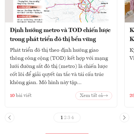
Định hướng metro và TOD chiến lược
K
trong phát triển đô thị bền vững
K
Phát triển đô thị theo định hướng giao
K
thông công cộng (TOD) kết hợp với mạng
V
lưới đường sắt đô thị (metro) là chiến lược
cốt lõi để giải quyết ùn tắc và tái cấu trúc
không gian. Mô hình này tập...
10
bài viết
Xem tất cả
2
1
2
3
4