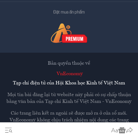
Đặt mua ấn phẩm
Bản quyền thuộc về
VnEconomy
Tạp chí điện tử của Hội Khoa học Kinh tế Việt Nam
Mọi tin bài đăng lại từ website này phải có sự chấp thuận
bằng văn bản của
Tạp chí Kinh tế Việt Nam - VnEconomy
Các trang liên kết ra ngoài sẽ được mở ra ở cửa sổ mới.
VnEconomy không chịu trách nhiệm nội dung các trang
ngoài.