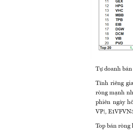
Tự doanh bán 
Tính riêng g
ròng mạnh nhấ
phiên ngày 
VP|, E1VFVN3
Top bán ròng