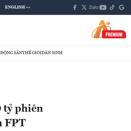
ENGLISH ++
 ĐỘNG SẢN
THẾ GIỚI
DÂN SINH
 tỷ phiên
om FPT