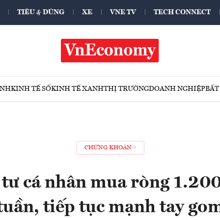
TIÊU & DÙNG
XE
VNE TV
TECH CONNECT
ÍNH
KINH TẾ SỐ
KINH TẾ XANH
THỊ TRƯỜNG
DOANH NGHIỆP
BẤT
CHỨNG KHOÁN
tư cá nhân mua ròng 1.200
tuần, tiếp tục mạnh tay g