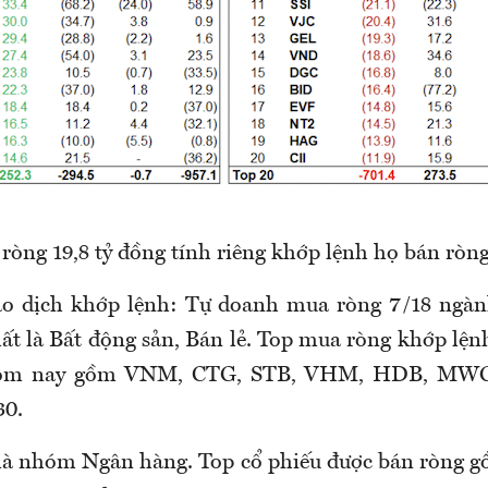
ròng 19,8 tỷ đồng tính riêng khớp lệnh họ bán ròng
iao dịch khớp lệnh: Tự doanh mua ròng 7/18 ng
t là Bất động sản, Bán lẻ. Top mua ròng khớp lện
hôm nay gồm VNM, CTG, STB, VHM, HDB, MW
0.
 là nhóm Ngân hàng. Top cổ phiếu được bán ròng 