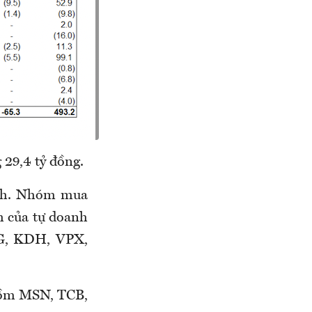
 29,4 tỷ đồng.
ành. Nhóm mua
h của tự doanh
G, KDH, VPX,
gồm MSN, TCB,