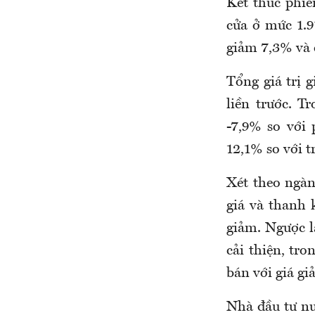
Kết thúc phiê
cửa ở mức 1.9
giảm 7,3% và 
Tổng giá trị g
liền trước. T
-7,9% so với 
12,1% so với t
Xét theo ngàn
giá và thanh 
giảm. Ngược l
cải thiện, tr
bán với giá g
Nhà đầu tư nư