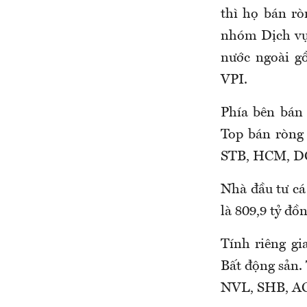
thì họ bán rò
nhóm Dịch vụ
nước ngoài g
VPI.
Phía bên bán
Top bán ròng
STB, HCM, D
Nhà đầu tư cá
là 809,9 tỷ đồn
Tính riêng gi
Bất động sản.
NVL, SHB, A