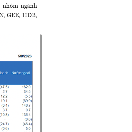
là nhóm ngành
SN, GEE, HDB,