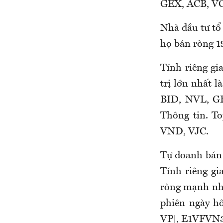
GEX, ACB, VCB
Nhà đầu tư tổ 
họ bán ròng 19
Tính riêng gi
trị lớn nhất 
BID, NVL, GE
Thông tin. 
VND, VJC.
Tự doanh bán 
Tính riêng g
ròng mạnh nhấ
phiên ngày 
VP|, E1VFVN3