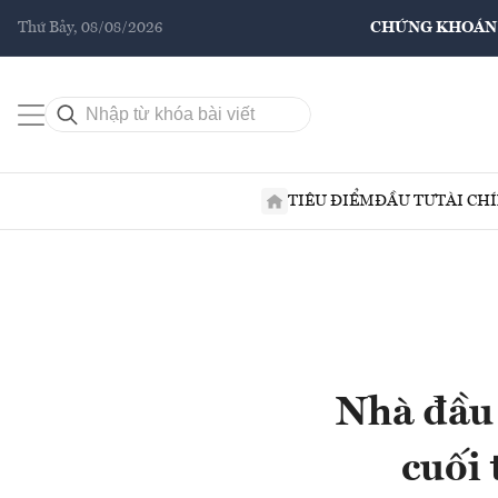
Thứ Bảy, 08/08/2026
CHỨNG KHOÁN
TIÊU ĐIỂM
ĐẦU TƯ
TÀI CH
Nhà đầu 
cuối 