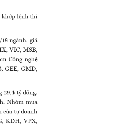
g khớp lệnh thì
/18 ngành, giá
VIX, VIC, MSB,
hóm Công nghệ
B, GEE, GMD,
 29,4 tỷ đồng.
ành. Nhóm mua
h của tự doanh
G, KDH, VPX,