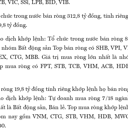
, VIC, SSl, LPB, BID, VIB.
chức trong nước bán ròng 312,8 tỷ đồng, tính riên
,8 tỷ đồng.
ao dịch khớp lệnh: Tổ chức trong nước bán ròng 8
là nhóm Bất động sản Top bán ròng có SHB, VPI, 
X, CTG, MBB. Giá trị mua ròng lớn nhất là n
Top mua ròng có FPT, STB, TCB, VHM, ACB, HD
ròng 19,8 tỷ đồng tính riêng khớp lệnh họ bán ròng
iao dịch khớp lệnh: Tự doanh mua ròng 7/18 ng
t là Bất động sản, Bán lẻ. Top mua ròng khớp lện
hôm nay gồm VNM, CTG, STB, VHM, HDB, MW
0.