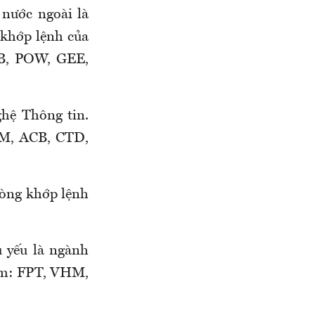
 nước ngoài là
khớp lệnh của
SB, POW, GEE,
hệ Thông tin.
HM, ACB, CTD,
ròng khớp lệnh
ủ yếu là ngành
gồm: FPT, VHM,