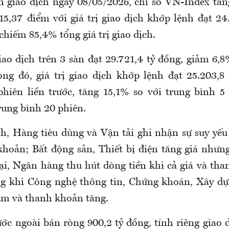
n giao dịch ngày 08/05/2026, chỉ số VN-Index tă
15,37 điểm với giá trị giao dịch khớp lệnh đạt 24.
chiếm 85,4% tổng giá trị giao dịch.
iao dịch trên 3 sàn đạt 29.721,4 tỷ đồng, giảm 6,
rong đó, giá trị giao dịch khớp lệnh đạt 25.203,8
phiên liền trước, tăng 15,1% so với trung bình 5
rung bình 20 phiên.
h, Hàng tiêu dùng và Vận tải ghi nhận sự suy yếu
khoản; Bất động sản, Thiết bị điện tăng giá như
ại, Ngân hàng thu hút dòng tiền khi cả giá và th
ong khi Công nghệ thông tin, Chứng khoán, Xây dự
iảm và thanh khoản tăng.
ớc ngoài bán ròng 900,2 tỷ đồng, tính riêng giao 