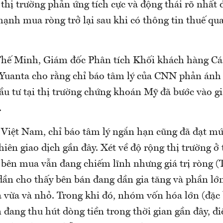
thị trường phản ứng tích cực và động thái rõ nhất 
mạnh mua ròng trở lại sau khi có thông tin thuế qu
hế Minh, Giám đốc Phân tích Khối khách hàng Cá
uanta cho rằng chỉ báo tâm lý của CNN phản ánh 
ầu tư tại thị trường chứng khoán Mỹ đã bước vào gi
.
g Việt Nam, chỉ báo tâm lý ngắn hạn cũng đã đạt mứ
hiên giao dịch gần đây. Xét về độ rộng thị trường 
 bên mua vẫn đang chiếm lĩnh nhưng giá trị ròng 
dần cho thấy bên bán đang dần gia tăng và phần lớn
vừa và nhỏ. Trong khi đó, nhóm vốn hóa lớn (đặc 
 đang thu hút dòng tiền trong thời gian gần đây, đ