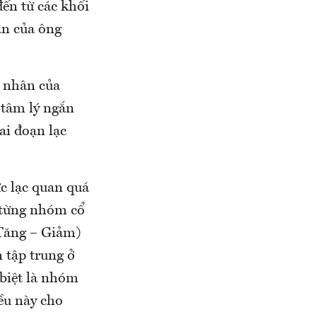
đến từ các khối
an của ông
 nhân của
tâm lý ngắn
ai đoạn lạc
c lạc quan quá
ở từng nhóm cổ
(Tăng – Giảm)
 tập trung ở
biệt là nhóm
iều này cho