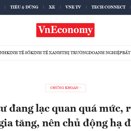
TIÊU & DÙNG
XE
VNE TV
TECH CONNECT
ÍNH
KINH TẾ SỐ
KINH TẾ XANH
THỊ TRƯỜNG
DOANH NGHIỆP
BẤT
CHỨNG KHOÁN
ư đang lạc quan quá mức, r
gia tăng, nên chủ động hạ 