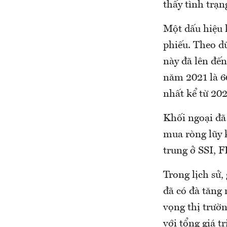
thấy tình trạn
Một dấu hiệu 
phiếu. Theo d
này đã lên đế
năm 2021 là 6
nhất kể từ 202
Khối ngoại đã
mua ròng lũy k
trung ở SSI,
Trong lịch sử
đã có đà tăng
vọng thị trườ
với tổng giá t