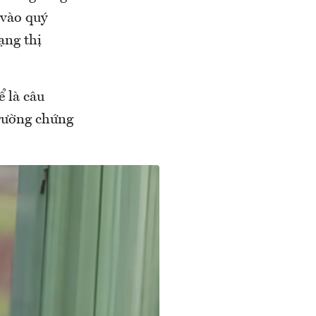
 vào quý
ạng thị
ể là câu
trường chứng