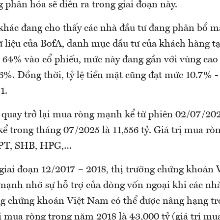
g phân hóa sẽ diễn ra trong giai đoạn này.
khác đang cho thấy các nhà đầu tư đang phân bổ m
ữ liệu của BofA, danh mục đầu tư của khách hàng t
n 64% vào cổ phiếu, mức này đang gần với vùng cao
6%. Đồng thời, tỷ lệ tiền mặt cũng đạt mức 10.7% 
1.
 quay trở lại mua ròng mạnh kể từ phiên 02/07/2025
ể trong tháng 07/2025 là 11,556 tỷ. Giá trị mua rò
 FPT, SHB, HPG,…
, giai đoạn 12/2017 – 2018, thị trường chứng khoán
 mạnh nhờ sự hỗ trợ của dòng vốn ngoại khi các nhà
ng chứng khoán Việt Nam có thể được nâng hạng t
rị mua ròng trong năm 2018 là 43,000 tỷ (giá trị mu