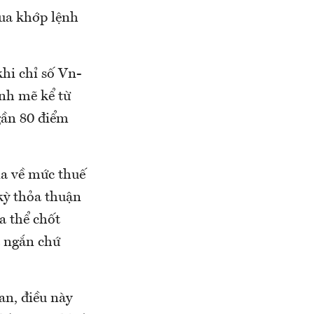
qua khớp lệnh
khi chỉ số Vn-
ạnh mẽ kể từ
 gần 80 điểm
ia về mức thuế
kỳ thỏa thuận
a thể chốt
a ngắn chứ
an, điều này