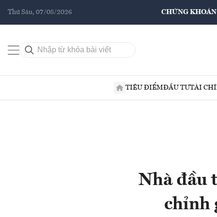
Thứ Sáu, 07/08/2026
CHỨNG KHOÁN
TIÊU ĐIỂM
ĐẦU TƯ
TÀI CH
Nhà đầu t
chỉnh 