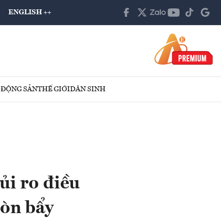
ENGLISH ++
 ĐỘNG SẢN
THẾ GIỚI
DÂN SINH
ủi ro điều
đòn bẩy