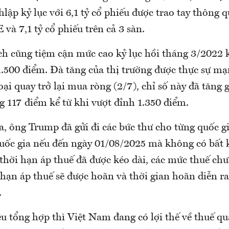
hlập kỷ lục với 6,1 tỷ cổ phiếu được trao tay thông 
và 7,1 tỷ cổ phiếu trên cả 3 sàn.
ịch cũng tiệm cận mức cao kỷ lục hồi tháng 3/2022 
1.500 điểm. Đà tăng của thị trường được thực sự m
ại quay trở lại mua ròng (2/7), chỉ số này đã tăng
g 117 điểm kể từ khi vượt đỉnh 1.350 điểm.
a, ông Trump đã gửi đi các bức thư cho từng quốc g
 quốc gia nếu đến ngày 01/08/2025 mà không có bất 
thời hạn áp thuế đã được kéo dài, các mức thuế chư
 hạn áp thuế sẽ được hoãn và thời gian hoãn diễn r
.
ệu tổng hợp thì Việt Nam đang có lợi thế về thuế qu