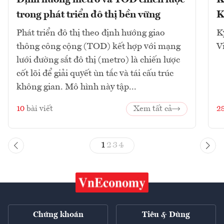
trong phát triển đô thị bền vững
K
Phát triển đô thị theo định hướng giao
K
thông công cộng (TOD) kết hợp với mạng
V
lưới đường sắt đô thị (metro) là chiến lược
cốt lõi để giải quyết ùn tắc và tái cấu trúc
không gian. Mô hình này tập...
10
bài viết
Xem tất cả
2
1
2
3
4
Chứng khoán
Tiêu & Dùng