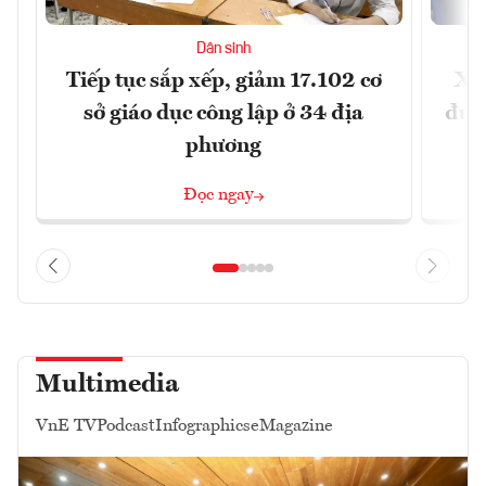
Dân sinh
Tiếp tục sắp xếp, giảm 17.102 cơ
Xây
sở giáo dục công lập ở 34 địa
đúng
phương
Đọc ngay
Multimedia
VnE TV
Podcast
Infographics
eMagazine