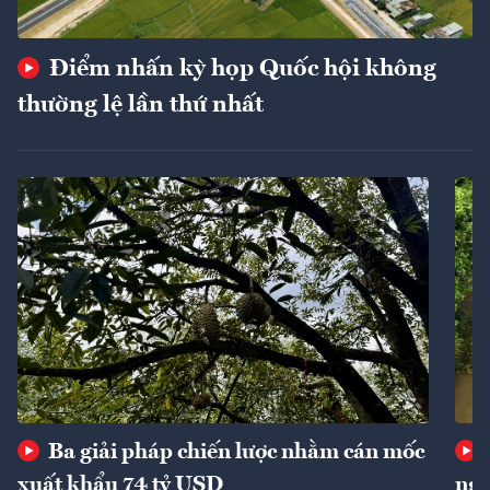
Điểm nhấn kỳ họp Quốc hội không
thường lệ lần thứ nhất
Ba giải pháp chiến lược nhằm cán mốc
xuất khẩu 74 tỷ USD
ngu