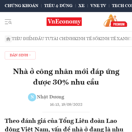
CHỨNG KHOÁN
TIÊU & DÙNG
XE
VNE TV
TECH CO
TIÊU ĐIỂM
ĐẦU TƯ
TÀI CHÍNH
KINH TẾ SỐ
KINH TẾ XANH
DÂN SINH
Nhà ở công nhân mới đáp ứng
được 30% nhu cầu
Nhật Dương
N
16:13, 19/09/2022
Theo đánh giá của Tổng Liên đoàn Lao
động Việt Nam, vấn đề nhà ở đang là nhu