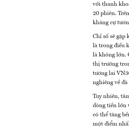
với thanh khoả
20 phiên. Trên
kháng cự tươn
Chỉ số sẽ gặp 
là trong điều
là không lớn. 
thị trường tro
tương lai VN3
nghiêng về đà
Tuy nhiên, tâ
dòng tiền lớn 
có thể tăng b
một điểm nhấn