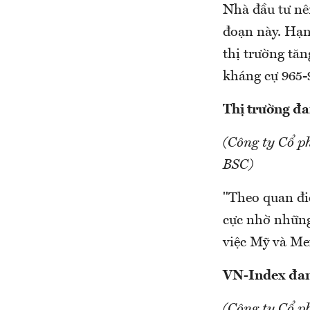
Nhà đầu tư nê
đoạn này. Hạn
thị trường tăn
kháng cự 965-
Thị trường đa
(Công ty Cổ p
BSC)
"Theo quan đi
cực nhờ những 
việc Mỹ và Mex
VN-Index đang
(Công ty Cổ p