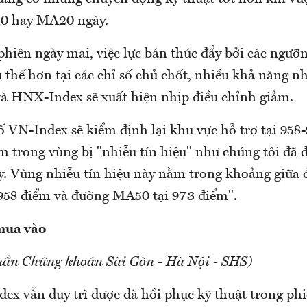
0 hay MA20 ngày.
phiên ngày mai, việc lực bán thúc đẩy bởi các ngưỡ
 thế hơn tại các chỉ số chủ chốt, nhiều khả năng 
à HNX-Index sẽ xuất hiện nhịp điều chỉnh giảm.
ố VN-Index sẽ kiểm định lại khu vực hỗ trợ tại 958
m trong vùng bị "nhiễu tín hiệu" như chúng tôi đã 
ây. Vùng nhiễu tín hiệu này nằm trong khoảng giữ
958 điểm và đường MA50 tại 973 điểm".
mua vào
hần Chứng khoán Sài Gòn - Hà Nội - SHS)
dex vẫn duy trì được đà hồi phục kỹ thuật trong p