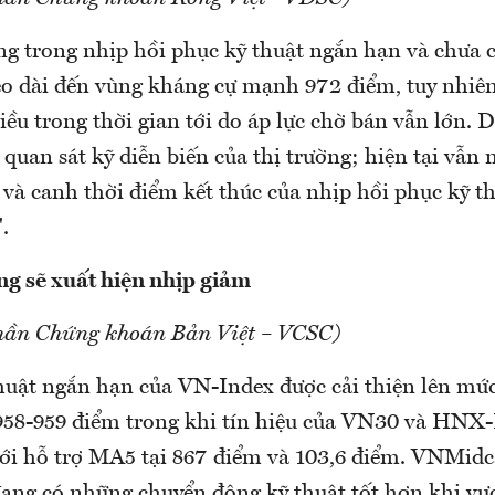
g trong nhịp hồi phục kỹ thuật ngắn hạn và chưa c
kéo dài đến vùng kháng cự mạnh 972 điểm, tuy nhiên
hiều trong thời gian tới do áp lực chờ bán vẫn lớn.
c quan sát kỹ diễn biến của thị trường; hiện tại vẫn 
o và canh thời điểm kết thúc của nhịp hồi phục kỹ t
.
g sẽ xuất hiện nhịp giảm
hần Chứng khoán Bản Việt – VCSC)
thuật ngắn hạn của VN-Index được cải thiện lên mức
 958-959 điểm trong khi tín hiệu của VN30 và HNX-
với hỗ trợ MA5 tại 867 điểm và 103,6 điểm. VNMidc
ng có những chuyển động kỹ thuật tốt hơn khi vượ