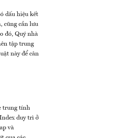
ó dấu hiệu kết
, cũng cần lưu
 Do đó, Quý nhà
nên tập trung
huật này để cân
 trung tính
Index duy trì ở
ap và
t qua các