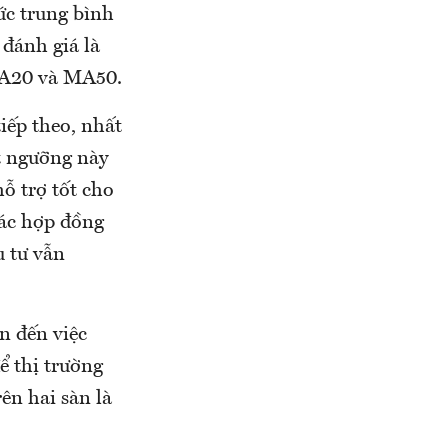
ức trung bình
 đánh giá là
MA20 và MA50.
iếp theo, nhất
t ngưỡng này
ỗ trợ tốt cho
các hợp đồng
u tư vẫn
n đến việc
ể thị trường
ên hai sàn là