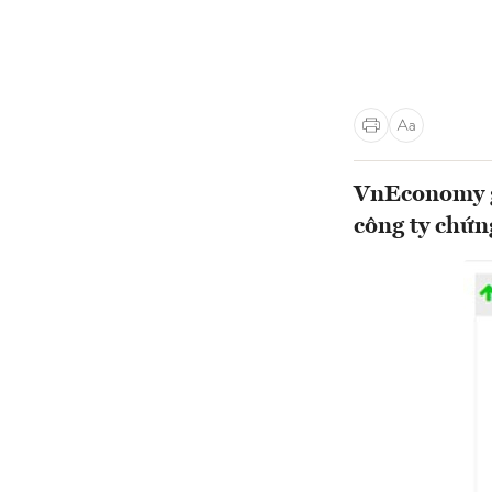
VnEconomy gi
công ty chứn