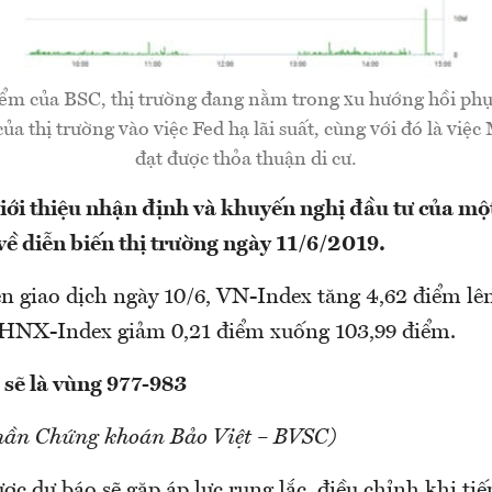
ểm của BSC, thị trường đang nằm trong xu hướng hồi phục
a thị trường vào việc Fed hạ lãi suất, cùng với đó là việ
đạt được thỏa thuận di cư.
i thiệu nhận định và khuyến nghị đầu tư của một
ề diễn biến thị trường ngày 11/6/2019.
n giao dịch ngày 10/6, VN-Index tăng 4,62 điểm lê
 HNX-Index giảm 0,21 điểm xuống 103,99 điểm.
 sẽ là vùng 977-983
hần Chứng khoán Bảo Việt – BVSC)
ợc dự báo sẽ gặp áp lực rung lắc, điều chỉnh khi ti