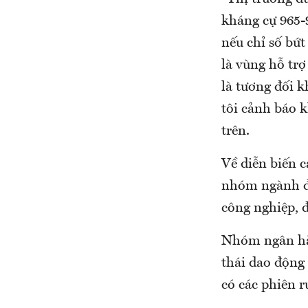
kháng cự 965-9
nếu chỉ số bứt
là vùng hỗ tr
là tương đối k
tôi cảnh báo 
trên.
Về diễn biến 
nhóm ngành đư
công nghiệp, 
Nhóm ngân hàn
thái dao động 
có các phiên r