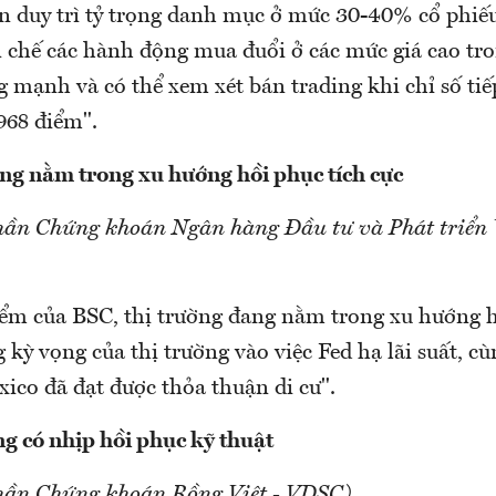
n duy trì tỷ trọng danh mục ở mức 30-40% cổ phiếu
 chế các hành động mua đuổi ở các mức giá cao tro
g mạnh và có thể xem xét bán trading khi chỉ số ti
968 điểm".
ng nằm trong xu hướng hồi phục tích cực
hần Chứng khoán Ngân hàng Đầu tư và Phát triển 
ểm của BSC, thị trường đang nằm trong xu hướng h
kỳ vọng của thị trường vào việc Fed hạ lãi suất, cù
ico đã đạt được thỏa thuận di cư".
 có nhịp hồi phục kỹ thuật
hần Chứng khoán Rồng Việt - VDSC)