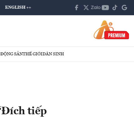
ENGLISH ++
 ĐỘNG SẢN
THẾ GIỚI
DÂN SINH
Đích tiếp