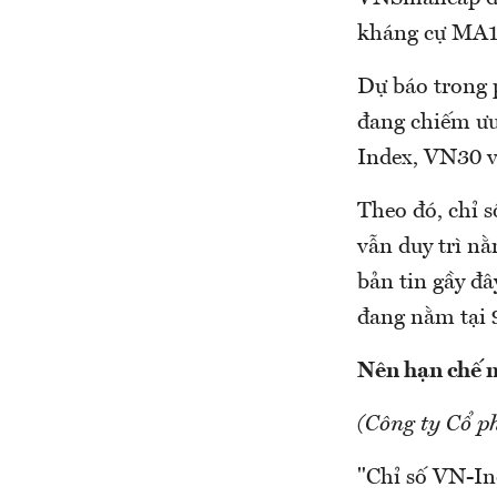
kháng cự MA1
Dự báo trong 
đang chiếm ưu
Index, VN30 v
Theo đó, chỉ s
vẫn duy trì nằ
bản tin gầy đ
đang nằm tại 
Nên hạn chế 
(Công ty Cổ p
"Chỉ số VN-In