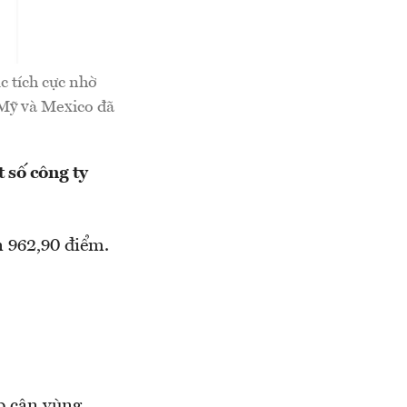
 tích cực nhờ
c Mỹ và Mexico đã
 số công ty
n 962,90 điểm.
ếp cận vùng