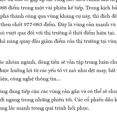
68 điểm trong một vài phiên kế tiếp. Trong kịch bả
 phá thành công qua vùng kháng cự này, thì đích đế
ợ then chốt 977-983 điểm. Đây là vùng cản mạnh và
hó vượt qua đối với thị trường ở thời điểm hiện tại
khả năng quay đầu giảm điểm của thị trường tại vù
các nhóm ngành, dòng tiền sẽ vẫn tập trung luân ch
ợc hưởng lợi từ các yếu tố vĩ mô như dệt may, bất
điện, công nghệ thông tin…
g đang tiếp cận các vùng cản gần và có thể sẽ chu
đi ngang trong những phiên tới. Các cổ phiếu dầu kh
ung lắc mạnh trong quá trình hồi phục.