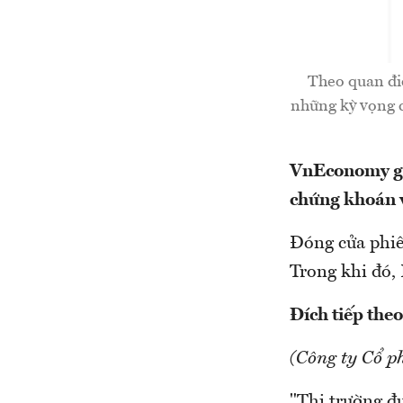
Theo quan đi
những kỳ vọng củ
VnEconomy giớ
chứng khoán v
Đóng cửa phiê
Trong khi đó,
Đích tiếp theo
(Công ty Cổ p
"Thị trường đư