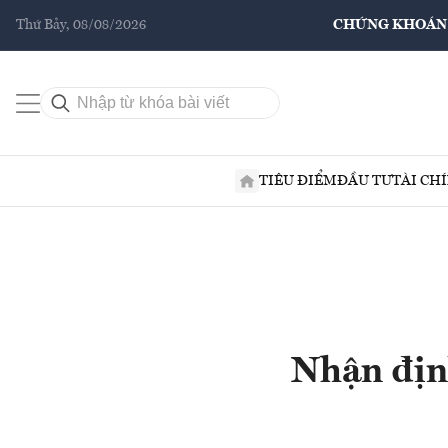
Thứ Bảy, 08/08/2026
CHỨNG KHOÁN
TIÊU ĐIỂM
ĐẦU TƯ
TÀI CH
Nhận địn