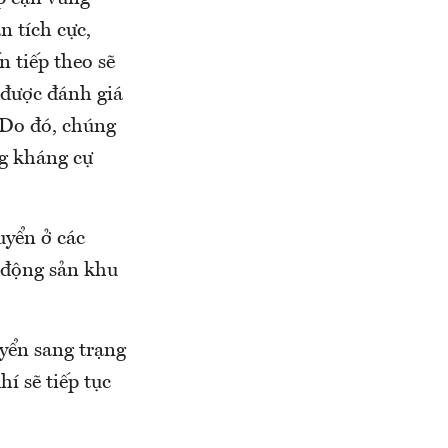
n tích cực,
n tiếp theo sẽ
 được đánh giá
. Do đó, chúng
ng kháng cự
uyển ở các
 động sản khu
yển sang trạng
í sẽ tiếp tục