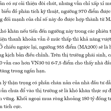
n có sự cải thiện đôi chút, nhưng vẫn chỉ xấp xỉ m
 biểu đồ phân tích kỹ thuật, ngưỡng 970 điểm được
g đối mạnh của chỉ số này do được hợp thành từ 
khó khăn nếu tiến đến ngưỡng này trong các phiên t
 kiện thanh khoản vẫn ở mức thấp thì khả năng vượ
Ở chiều ngược lại, ngưỡng 955 điểm (MA200) sẽ là h
ng kịch bản điều chỉnh. Trên thị trường phái sinh, 
0 vẫn cao hơn VN30 từ 6-7,5 điểm cho thấy nhà đầ
 tăng trong ngắn hạn.
m lý thận trọng có phần chán nản của nhà đầu tư dẫ
vẫn chưa đổ vào thị trường sẽ là khó khăn thực sự đ
ền vững. Khối ngoại mua ròng khoảng 180 tỷ đồng tr
 tích cực.