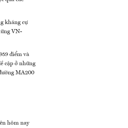
ng kháng cự
những VN-
-959 điểm và
đề cập ở những
a đường MA200
hiên hôm nay