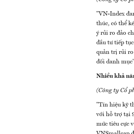
"VN-Index đan
thúc, có thể 
ý rủi ro đảo c
đầu tư tiếp tụ
quản trị rủi r
đối danh mục"
Nhiều khả năn
(Công ty Cổ p
"Tín hiệu kỹ 
với hỗ trợ tại
mức tiêu cực 
VNSmallcap đa