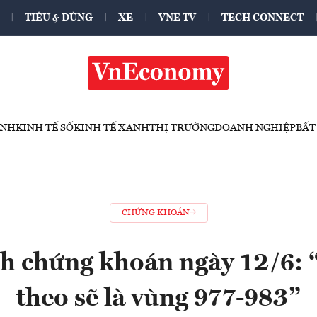
TIÊU & DÙNG
XE
VNE TV
TECH CONNECT
ÍNH
KINH TẾ SỐ
KINH TẾ XANH
THỊ TRƯỜNG
DOANH NGHIỆP
BẤT
CHỨNG KHOÁN
h chứng khoán ngày 12/6: “
theo sẽ là vùng 977-983”