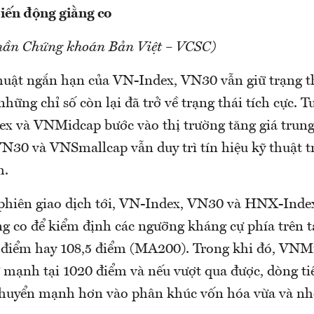
biến động giằng co
hần Chứng khoán Bản Việt – VCSC)
thuật ngắn hạn của VN-Index, VN30 vẫn giữ trạng th
những chỉ số còn lại đã trở về trạng thái tích cực. T
ex và VNMidcap bước vào thị trường tăng giá trun
30 và VNSmallcap vẫn duy trì tín hiệu kỹ thuật t
h.
phiên giao dịch tới, VN-Index, VN30 và HNX-Index
ng co để kiểm định các ngưỡng kháng cự phía trên t
 điểm hay 108,5 điểm (MA200). Trong khi đó, VNM
 mạnh tại 1020 điểm và nếu vượt qua được, dòng ti
chuyển mạnh hơn vào phân khúc vốn hóa vừa và nh