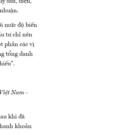
y sản, điện,
 nhuận.
ới mức độ biến
u tư chỉ nên
t phần các vị
ọng tổng danh
hiếu".
Việt Nam -
au khi đã
thanh khoản