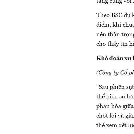
tăng cùng với 
Theo BSC dự k
điểm, khi chư
nên thận trọng
cho thấy tín h
Khó đoán xu 
(Công ty Cổ 
"Sau phiên sụ
thể hiện sự lư
phân hóa giữa 
chốt lời và gi
thể xem xét lư