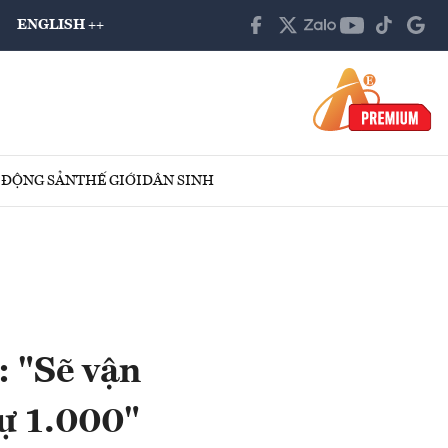
ENGLISH ++
 ĐỘNG SẢN
THẾ GIỚI
DÂN SINH
 "Sẽ vận
cự 1.000"