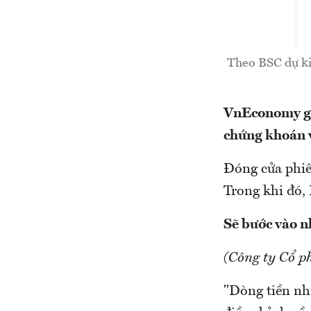
Theo BSC dự ki
VnEconomy giớ
chứng khoán v
Đóng cửa phiê
Trong khi đó,
Sẽ bước vào n
(Công ty Cổ p
"Dòng tiền nh