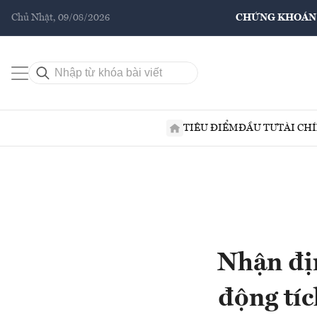
Chủ Nhật, 09/08/2026
CHỨNG KHOÁN
TIÊU ĐIỂM
ĐẦU TƯ
TÀI CH
Nhận đị
động tíc