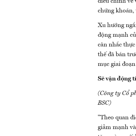
điều chỉnh về
chứng khoán, 
Xu hướng ngắn
động mạnh của 
cân nhắc thực
thế đã bán trư
mục giai đoạn 
Sẽ vận động t
(Công ty Cổ p
BSC)
"Theo quan đi
giảm mạnh vào