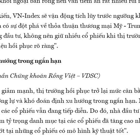
khối ngoại bán ròng nên vẫn tiềm ẩn rất nhiều rủi 
iến, VN-Index sẽ vận động tích lũy trước ngưỡng 
a có sự đột phá về thỏa thuận thương mại Mỹ - Tru
 đầu tư, không nên giữ nhiều cổ phiếu khi thị trư
iệu hồi phục rõ ràng".
hướng trong ngắn hạn
phần Chứng khoán Rồng Việt – VDSC)
t giảm mạnh, thị trường hồi phục trở lại mức cân 
ỡng lự và khó đoán định xu hướng trong ngắn hạn. 
các cổ phiếu vẫn đang tiếp diễn. Do đó, nhà đầu t
ảm tỷ trọng danh mục tại các cổ phiếu đã tăng cao 
ớt tại những cổ phiếu có mô hình kỹ thuật tốt".