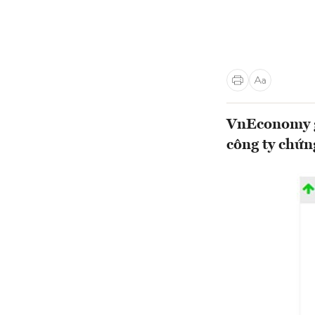
VnEconomy gi
công ty chứn