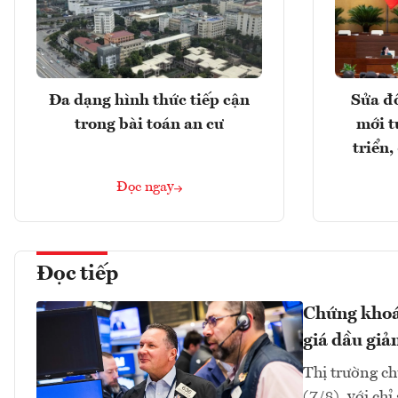
Đa dạng hình thức tiếp cận
Sửa đổ
trong bài toán an cư
mới t
triển
Đọc ngay
Đọc tiếp
Chứng khoán
giá dầu giả
Thị trường ch
(7/8), với ch