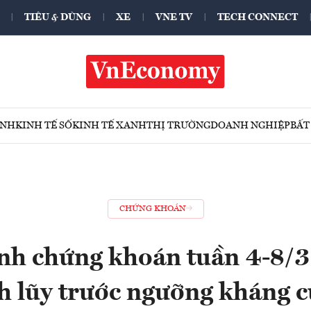
TIÊU & DÙNG
XE
VNE TV
TECH CONNECT
ÍNH
KINH TẾ SỐ
KINH TẾ XANH
THỊ TRƯỜNG
DOANH NGHIỆP
BẤT
CHỨNG KHOÁN
nh chứng khoán tuần 4-8/3:
h lũy trước ngưỡng kháng 