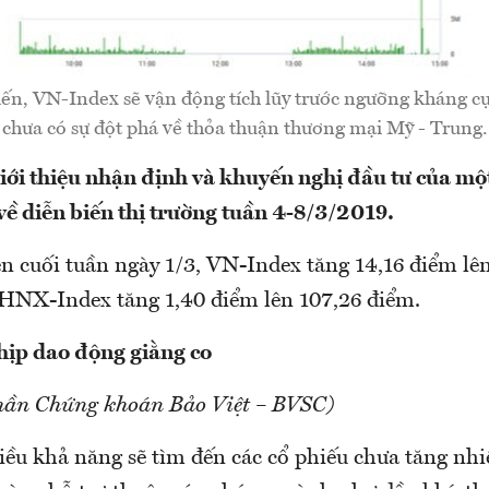
ến, VN-Index sẽ vận động tích lũy trước ngưỡng kháng cự
chưa có sự đột phá về thỏa thuận thương mại Mỹ - Trung.
i thiệu nhận định và khuyến nghị đầu tư của một
ề diễn biến thị trường tuần 4-8/3/2019.
n cuối tuần ngày 1/3, VN-Index tăng 14,16 điểm lê
 HNX-Index tăng 1,40 điểm lên 107,26 điểm.
hịp dao động giằng co
hần Chứng khoán Bảo Việt – BVSC)
iều khả năng sẽ tìm đến các cổ phiếu chưa tăng nhi