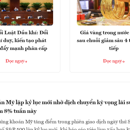
i Luật Dầu khí: Đổi
Giá vàng trong nước 
ư duy, kiến tạo phát
sau chuỗi giảm sâu 4 
, đẩy mạnh phân cấp
tiếp
Đọc ngay
Đọc ngay
 Mỹ lập kỷ lục mới nhờ dịch chuyển kỳ vọng lãi s
m 8% tuần này
ứng khoán Mỹ tăng điểm trong phiên giao dịch ngày thứ 
ỉ số S&P 500 lập kỷ lục mới, khi báo cáo việc làm xấu hơn k