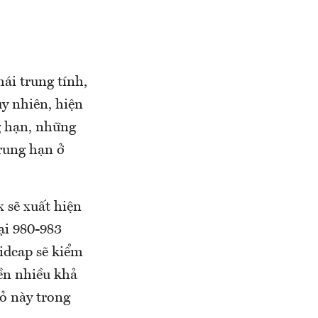
ái trung tính,
uy nhiên, hiện
g hạn, những
rung hạn ở
 sẽ xuất hiện
ại 980-983
idcap sẽ kiểm
ền nhiều khả
ỏ này trong