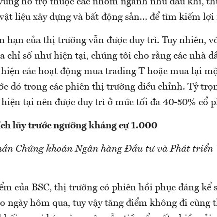
 vùng hỗ trợ thuộc các nhóm ngành như dầu khí, thủ
vật liệu xây dựng và bất động sản… để tìm kiếm lợi
 hạn của thị trường vẫn được duy trì. Tuy nhiên, v
chỉ số như hiện tại, chúng tôi cho rằng các nhà đầ
 hiện các hoạt động mua trading T hoặc mua lại mộ
ớc đó trong các phiên thị trường điều chỉnh. Tỷ tr
hiện tại nên được duy trì ở mức tối đa 40-50% cổ p
ích lũy trước ngưỡng kháng cự 1.000
hần Chứng khoán Ngân hàng Đầu tư và Phát triển 
ểm của BSC, thị trường có phiên hồi phục đáng kể s
 ngày hôm qua, tuy vậy tăng điểm không đi cùng 