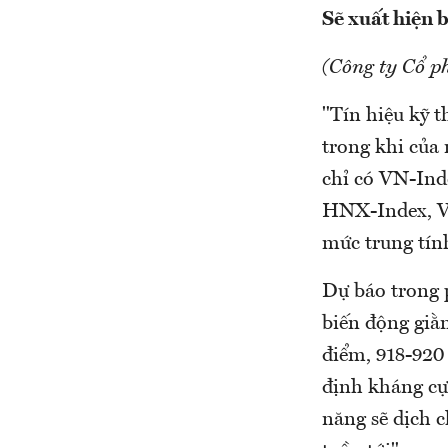
Sẽ xuất hiện 
(Công ty Cổ p
"Tín hiệu kỹ 
trong khi của 
chỉ có VN-Ind
HNX-Index, VN
mức trung tín
Dự báo trong 
biến động giằ
điểm, 918-920
định kháng cự
năng sẽ dịch 