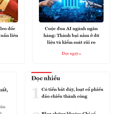
leo dốc
Cuộc đua AI ngành ngân
tuần liên
hàng: Thành bại nằm ở dữ
liệu và kiểm soát rủi ro
Đọc ngay
Đọc nhiều
1
Có tiền bắt đáy, loạt cổ phiếu
uất,
đảo chiều thành công
Sáu
ỳ