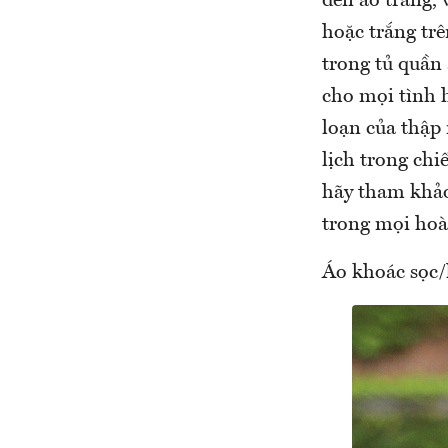
đen áo trắng, 
hoặc trắng tr
trong tủ quần 
cho mọi tình 
loạn của thập 
lịch trong chi
hãy tham khảo
trong mọi hoà
Áo khoác sọc/