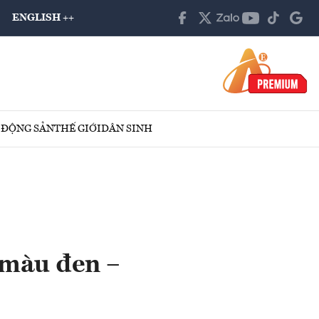
ENGLISH ++
 ĐỘNG SẢN
THẾ GIỚI
DÂN SINH
 màu đen –