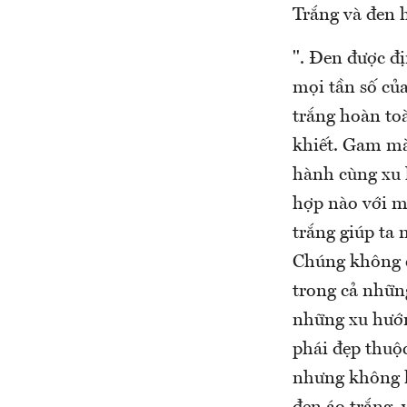
Trắng và đen h
". Đen được đ
mọi tần số củ
trắng hoàn toà
khiết. Gam mà
hành cùng xu 
hợp nào với m
trắng giúp ta 
Chúng không c
trong cả những
những xu hướn
phái đẹp thuộc
nhưng không k