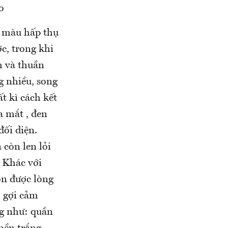
o
g màu hấp thụ
c, trong khi
h và thuần
g nhiều, song
t kì cách kết
a mắt , đen
đối diện.
còn len lỏi
. Khác với
ôn được lòng
, gợi cảm
ng như: quần