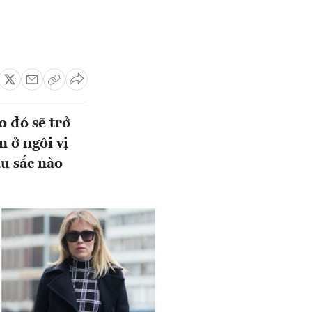
 đó sẽ trở
 ở ngôi vị
u sắc nào