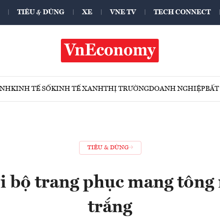
TIÊU & DÙNG
XE
VNE TV
TECH CONNECT
ÍNH
KINH TẾ SỐ
KINH TẾ XANH
THỊ TRƯỜNG
DOANH NGHIỆP
BẤT
TIÊU & DÙNG
ới bộ trang phục mang tông
trắng