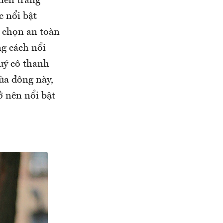
 nền trắng
 nổi bật
a chọn an toàn
g cách nổi
quý cô thanh
ùa đông này,
ở nên nổi bật