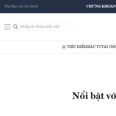
Thứ Bảy, 08/08/2026
CHỨNG KHOÁN
TIÊU ĐIỂM
ĐẦU TƯ
TÀI CH
Nổi bật v