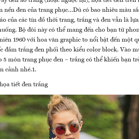
váy đen áo trắng (hoặc ngược lại), họa tiết đen trên
ên nền đen của trang phục…Dù có bao nhiêu màu sắc
áo của các tín đồ thời trang, trắng và đen vẫn là lự
huống. Bộ đôi này có thể mang đến cho bạn từ phon
niên 1960 với hoa văn graphic to nổi bật đến một 
ếc đầm trắng đen phối theo kiểu color block. Vào m
 5 món trang phục đen – trắng có thể khiến bạn tr
n cảnh nhé.1.
họa tiết đen trắng