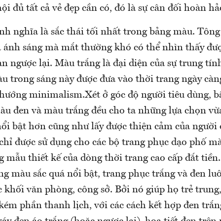
ội đủ tất cả vẻ đẹp cần có, đó là sự cân đối hoàn hả
ịnh nghĩa là sắc thái tối nhất trong bảng màu. Tôn
a ánh sáng mà mắt thường khó có thể nhìn thấy đượ
n ngược lại. Màu trắng là đại diện của sự trung tín
u trong sáng này được đưa vào thời trang ngày càn
hướng minimalism.Xét ở góc độ người tiêu dùng, bấ
àu đen và màu trắng đều cho ta những lựa chọn vừ
nổi bật hơn cũng như lấy được thiện cảm của người 
hỉ được sử dụng cho các bộ trang phục dạo phố mà 
 mẫu thiết kế của dòng thời trang cao cấp đắt tiền
g màu sắc quá nổi bật, trang phục trắng và đen lu
 khối văn phòng, công sở. Bởi nó giúp họ trẻ trung
ém phần thanh lịch, với các cách kết hợp đen trắ