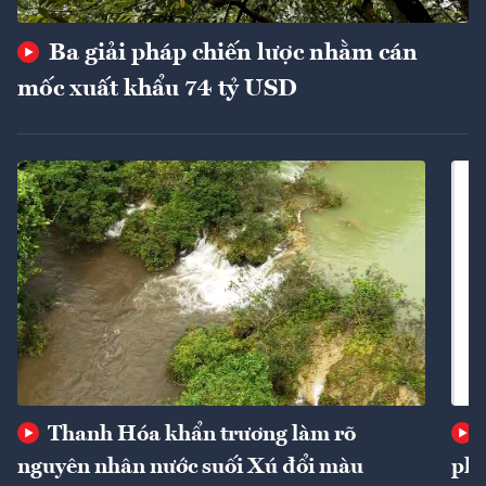
Ba giải pháp chiến lược nhằm cán
mốc xuất khẩu 74 tỷ USD
Thanh Hóa khẩn trương làm rõ
nguyên nhân nước suối Xú đổi màu
phí