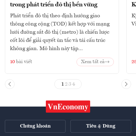
trong phát triển đô thị bền vững
K
Phát triển đô thị theo định hướng giao
K
thông công cộng (TOD) kết hợp với mạng
V
lưới đường sắt đô thị (metro) là chiến lược
cốt lõi để giải quyết ùn tắc và tái cấu trúc
không gian. Mô hình này tập...
10
bài viết
Xem tất cả
2
1
2
3
4
Chứng khoán
Tiêu & Dùng