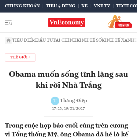
CHỨNG KHOÁN
TIÊU & DÙNG
XE
VNE TV
TECH CO
TIÊU ĐIỂM
ĐẦU TƯ
TÀI CHÍNH
KINH TẾ SỐ
KINH TẾ XANH
THẾ GIỚI
Obama muốn sống tĩnh lặng sau
khi rời Nhà Trắng
Thăng Điệp
T
17:15, 19/01/2017
Trong cuộc họp báo cuối cùng trên cương
vị Tổng thống Mỹ, ông Obama đã hé lộ kế