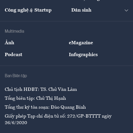
Cafe BĐS
Thị trường
Kinh doanh
Kết nối
Tạp chí kinh tế Việt Nam
eMagazine
Nhà đầu tư
Du lịch
Công nghệ & Startup
Dân sinh
Tư vấn
Nông sản
Doanh nhân
Tư vấn Tiêu & Dùng
Infographics
Hạ tầng
Sức khỏe
Khung pháp lý
Doanh nghiệp
Địa phương
Thị trường
Bảo hiểm
Multimedia
Sự kiện
Nhân lực
Ảnh
eMagazine
Đẹp +
An sinh
Podcast
Infographics
Giải trí
Y tế
Nhà
Ban Biên tập
Ẩm thực
Chủ tịch HĐBT: TS. Chử Văn Lâm
Tổng biên tập: Chử Thị Hạnh
Tổng thư ký tòa soạn: Đào Quang Bính
Giấy phép Tạp chí điện tử số: 272/GP-BTTTT ngày
26/6/2020