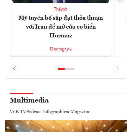
Thế giới
Mỹ tuyên bố sắp đạt thỏa thuận
Tr
với Iran để mở cửa eo biển
th
Hormuz
Đọc ngay
Multimedia
VnE TV
Podcast
Infographics
eMagazine