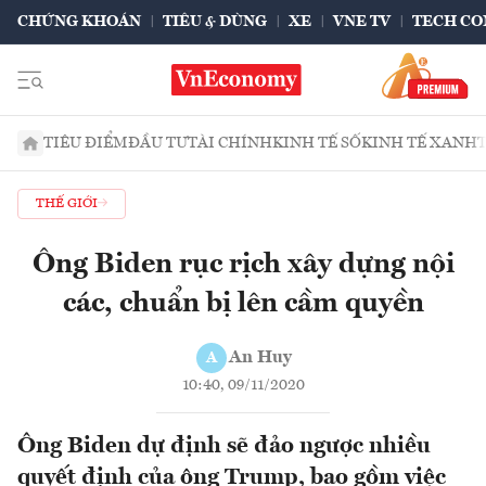
CHỨNG KHOÁN
TIÊU & DÙNG
XE
VNE TV
TECH CO
TIÊU ĐIỂM
ĐẦU TƯ
TÀI CHÍNH
KINH TẾ SỐ
KINH TẾ XANH
THẾ GIỚI
Ông Biden rục rịch xây dựng nội
các, chuẩn bị lên cầm quyền
An Huy
A
10:40, 09/11/2020
Ông Biden dự định sẽ đảo ngược nhiều
quyết định của ông Trump, bao gồm việc