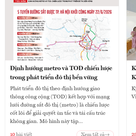
Định hướng metro và TOD chiến lược
K
trong phát triển đô thị bền vững
K
Phát triển đô thị theo định hướng giao
K
thông công cộng (TOD) kết hợp với mạng
V
lưới đường sắt đô thị (metro) là chiến lược
cốt lõi để giải quyết ùn tắc và tái cấu trúc
không gian. Mô hình này tập...
10
bài viết
Xem tất cả
2