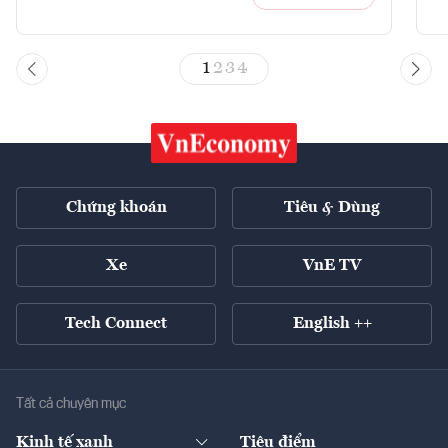
1
2
3
4
Chứng khoán
Tiêu & Dùng
Xe
VnE TV
Tech Connect
English ++
Tất cả chuyên mục
Kinh tế xanh
Tiêu điểm