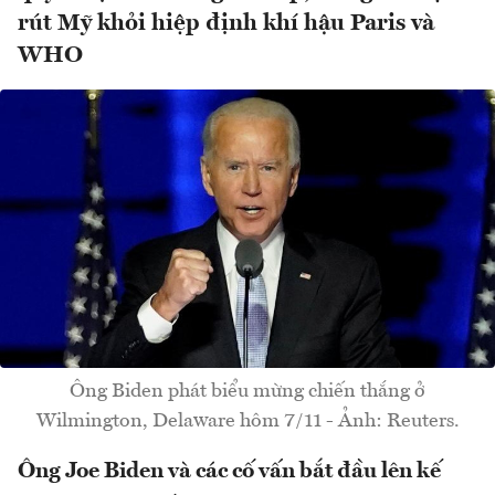
rút Mỹ khỏi hiệp định khí hậu Paris và
WHO
Ông Biden phát biểu mừng chiến thắng ở
Wilmington, Delaware hôm 7/11 - Ảnh: Reuters.
Ông Joe Biden và các cố vấn bắt đầu lên kế