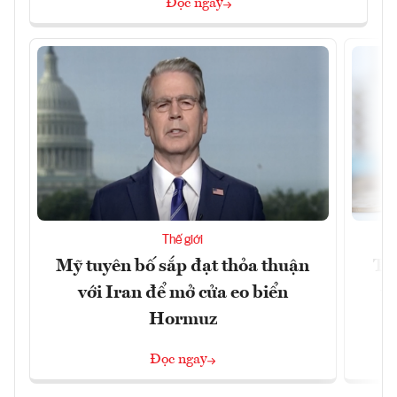
Đọc ngay
Thế giới
Mỹ tuyên bố sắp đạt thỏa thuận
Tr
với Iran để mở cửa eo biển
th
Hormuz
Đọc ngay