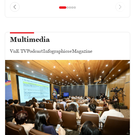
Multimedia
VnE TV
Podcast
Infographics
eMagazine