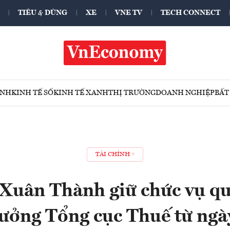
TIÊU & DÙNG
XE
VNE TV
TECH CONNECT
ÍNH
KINH TẾ SỐ
KINH TẾ XANH
THỊ TRƯỜNG
DOANH NGHIỆP
BẤT
TÀI CHÍNH
Xuân Thành giữ chức vụ q
rưởng Tổng cục Thuế từ ngà