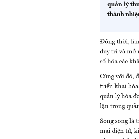
quản lý th
thành nhiệ
Đồng thời, lãn
duy trì và mở 
số hóa các khâ
Cùng với đó, 
triển khai hóa
quản lý hóa đơ
lận trong quản
Song song là t
mại điện tử, 