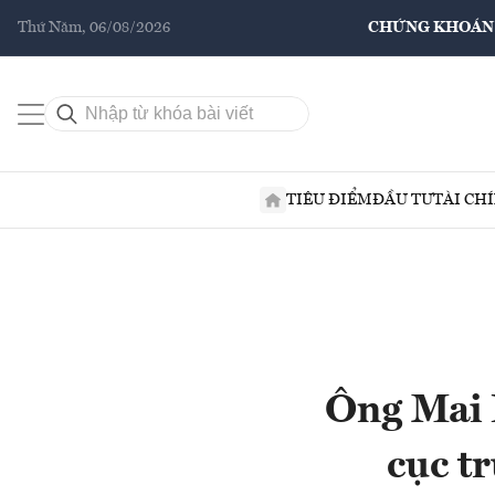
Thứ Năm, 06/08/2026
CHỨNG KHOÁN
TIÊU ĐIỂM
ĐẦU TƯ
TÀI CH
Ông Mai 
cục t