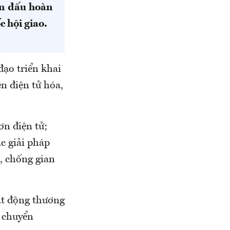
ấn đấu hoàn
 hội giao.
đạo triển khai
ện điện tử hóa,
ơn điện tử;
c giải pháp
h, chống gian
oạt động thương
, chuyển