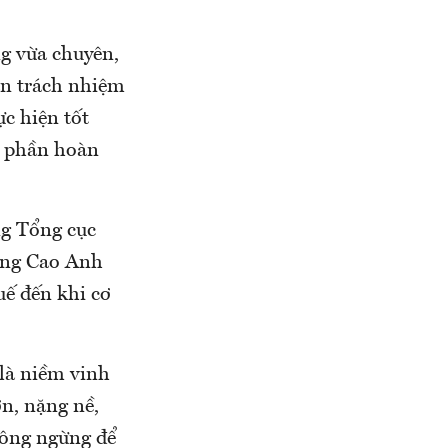
ng vừa chuyên,
hần trách nhiệm
ực hiện tốt
p phần hoàn
ng Tổng cục
ởng Cao Anh
uế đến khi cơ
là niềm vinh
ớn, nặng nề,
hông ngừng để