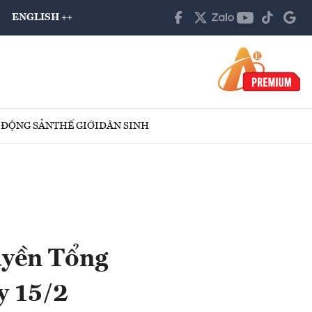
ENGLISH ++
 ĐỘNG SẢN
THẾ GIỚI
DÂN SINH
uyền Tổng
y 15/2