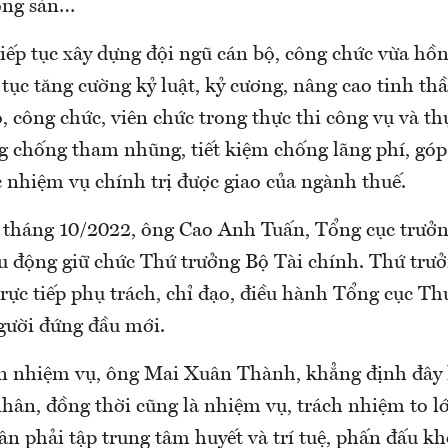
ộng sản…
iếp tục xây dựng đội ngũ cán bộ, công chức vừa hồ
 tục tăng cường kỷ luật, kỷ cương, nâng cao tinh t
, công chức, viên chức trong thực thi công vụ và th
g chống tham nhũng, tiết kiệm chống lãng phí, gó
c nhiệm vụ chính trị được giao của ngành thuế.
i tháng 10/2022, ông Cao Anh Tuấn, Tổng cục trưở
u động giữ chức Thứ trưởng Bộ Tài chính. Thứ trư
trực tiếp phụ trách, chỉ đạo, điều hành Tổng cục Th
gười đứng đầu mới.
n nhiệm vụ, ông Mai Xuân Thành, khẳng định đây 
nhân, đồng thời cũng là nhiệm vụ, trách nhiệm to l
ân phải tập trung tâm huyết và trí tuệ, phấn đấu k