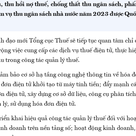
u, thu hồi nợ thuế, chống thất thu ngân sách, ph
m vụ thu ngân sách nhà nước năm 2023 được Quốc
h đạo mới Tổng cục Thuế sẽ tiếp tục quan tâm chỉ 
rộng việc cung cấp các dịch vụ thuế điện tử, thực hi
u trong công tác quản lý thuế.
đảm bảo cơ sở hạ tầng công nghệ thông tin về hóa đ
 đơn điện tử khởi tạo từ máy tính tiền; đẩy mạnh cá
n điện tử, xây dựng cơ sở dữ liệu, công cụ phân tíc
 lý, sử dụng hóa đơn điện tử.
riển khai hiệu quả công tác quản lý thuế đối với h
kinh doanh trên nền tảng số; hoạt động kinh doanh