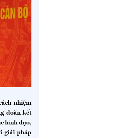
rách nhiệm
ng đoàn kết
ục lãnh đạo,
i giải pháp