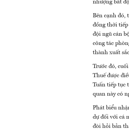
nhượng bất đ
Bên cạnh đó, t
đồng thời tiếp
đội ngũ cán bộ
công tác phòn
thành xuất sắ
Trước đó, cuố
Thuế được điề
Tuấn tiếp tục 
quan này có n
Phát biểu nhậ
dự đối với cá 
đòi hỏi bản th