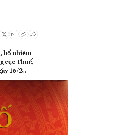
g, bổ nhiệm
g cục Thuế,
ày 15/2..