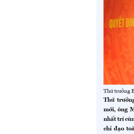
Thứ trưởng 
Thứ trưởn
mới, ông M
nhất trí cù
chỉ đạo to