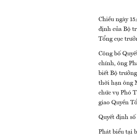
Chiều ngày 15/
định của Bộ t
Tổng cục trưở
Công bố Quyết
chính, ông Ph
biết Bộ trưởn
thời hạn ông 
chức vụ Phó T
giao Quyền Tổ
Quyết định số
Phát biểu tại 