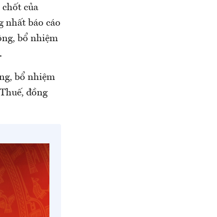
 chốt của
g nhất báo cáo
động, bổ nhiệm
.
ộng, bổ nhiệm
 Thuế, đồng