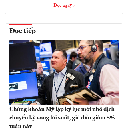
Đọc ngay
Đọc tiếp
Chứng khoán Mỹ lập kỷ lục mới nhờ dịch
chuyển kỳ vọng lãi suất, giá dầu giảm 8%
tuần này