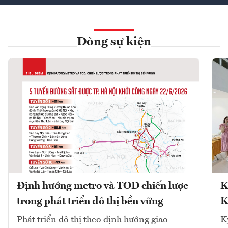
Dòng sự kiện
Định hướng metro và TOD chiến lược
K
trong phát triển đô thị bền vững
K
Phát triển đô thị theo định hướng giao
K