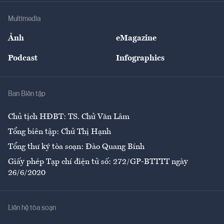
Doanh nghiệp
Địa phương
Thị trường
Bảo hiểm
Multimedia
Sự kiện
Nhân lực
Ảnh
eMagazine
Đẹp +
An sinh
Podcast
Infographics
Giải trí
Y tế
Nhà
Ban Biên tập
Ẩm thực
Chủ tịch HĐBT: TS. Chử Văn Lâm
Tổng biên tập: Chử Thị Hạnh
Tổng thư ký tòa soạn: Đào Quang Bính
Giấy phép Tạp chí điện tử số: 272/GP-BTTTT ngày
26/6/2020
Liên hệ tòa soạn