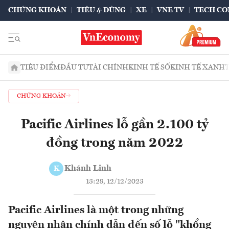
CHỨNG KHOÁN
TIÊU & DÙNG
XE
VNE TV
TECH CO
TIÊU ĐIỂM
ĐẦU TƯ
TÀI CHÍNH
KINH TẾ SỐ
KINH TẾ XANH
CHỨNG KHOÁN
Pacific Airlines lỗ gần 2.100 tỷ
đồng trong năm 2022
Khánh Linh
K
13:28, 12/12/2023
Pacific Airlines là một trong những
nguyên nhân chính dẫn đến số lỗ "khổng