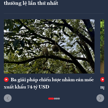
thường lệ lần thứ nhất
Ba giải pháp chiến lược nhằm cán mốc
xuất khẩu 74 tỷ USD
ngu