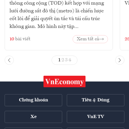
thông công cộng (TOD) kết hợp với mạng
V
lưới đường sắt đô thị (metro) là chiến lược
cốt lõi để giải quyết ùn tắc và tái cấu trúc
không gian. Mô hình này tập...
10
bài viết
Xem tất cả
2
1
2
3
4
Chứng khoán
Tiêu & Dùng
Xe
VnE TV