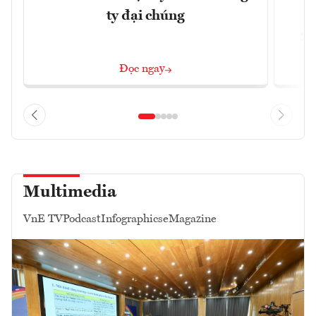
ty đại chúng
2/
Đọc ngay
Multimedia
VnE TV
Podcast
Infographics
eMagazine