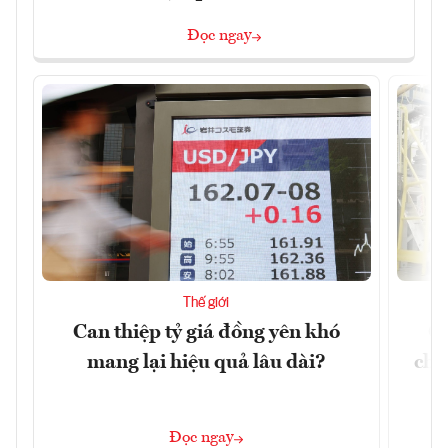
Đọc ngay
Thế giới
Can thiệp tỷ giá đồng yên khó
Cu
mang lại hiệu quả lâu dài?
chư
Đọc ngay