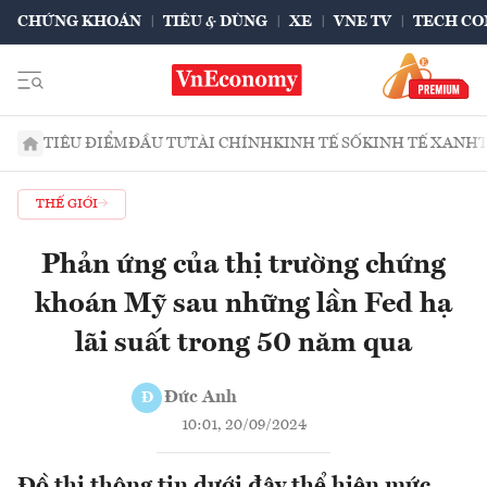
CHỨNG KHOÁN
TIÊU & DÙNG
XE
VNE TV
TECH CO
TIÊU ĐIỂM
ĐẦU TƯ
TÀI CHÍNH
KINH TẾ SỐ
KINH TẾ XANH
THẾ GIỚI
Phản ứng của thị trường chứng
khoán Mỹ sau những lần Fed hạ
lãi suất trong 50 năm qua
Đức Anh
Đ
10:01, 20/09/2024
Đồ thị thông tin dưới đây thể hiện mức