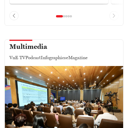
Multimedia
VnE TV
Podcast
Infographics
eMagazine