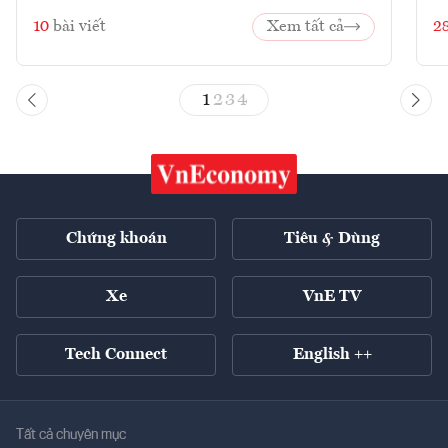
10
bài viết
Xem tất cả
2
1
2
3
4
Chứng khoán
Tiêu & Dùng
Xe
VnE TV
Tech Connect
English ++
Tất cả chuyên mục