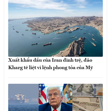
Xuất khẩu dầu của Iran đình trệ, đảo
Kharg tê liệt vì lệnh phong tỏa của Mỹ