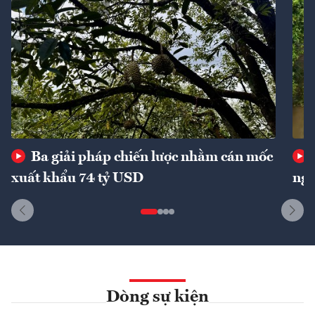
Ba giải pháp chiến lược nhằm cán mốc
xuất khẩu 74 tỷ USD
ngu
Dòng sự kiện