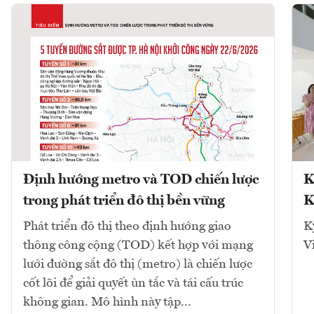
Định hướng metro và TOD chiến lược
K
trong phát triển đô thị bền vững
K
Phát triển đô thị theo định hướng giao
K
thông công cộng (TOD) kết hợp với mạng
V
lưới đường sắt đô thị (metro) là chiến lược
cốt lõi để giải quyết ùn tắc và tái cấu trúc
không gian. Mô hình này tập...