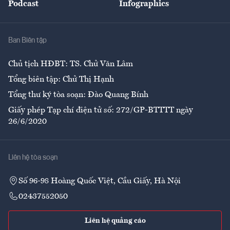
Podcast
Infographics
Giải trí
Y tế
Nhà
Ban Biên tập
Ẩm thực
Chủ tịch HĐBT: TS. Chử Văn Lâm
Tổng biên tập: Chử Thị Hạnh
Tổng thư ký tòa soạn: Đào Quang Bính
Giấy phép Tạp chí điện tử số: 272/GP-BTTTT ngày
26/6/2020
Liên hệ tòa soạn
Số 96-98 Hoàng Quốc Việt, Cầu Giấy, Hà Nội
02437552050
Liên hệ quảng cáo