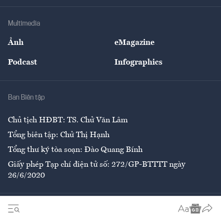
Khung pháp lý
Doanh nghiệp
Địa phương
Thị trường
Bảo hiểm
Multimedia
Sự kiện
Nhân lực
Ảnh
eMagazine
Đẹp +
An sinh
Podcast
Infographics
Giải trí
Y tế
Nhà
Ban Biên tập
Ẩm thực
Chủ tịch HĐBT: TS. Chử Văn Lâm
Tổng biên tập: Chử Thị Hạnh
Tổng thư ký tòa soạn: Đào Quang Bính
Giấy phép Tạp chí điện tử số: 272/GP-BTTTT ngày
26/6/2020
Liên hệ tòa soạn