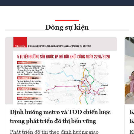
Dòng sự kiện
Định hướng metro và TOD chiến lược
K
trong phát triển đô thị bền vững
K
Phát triển đô thị theo định hướng giao
K