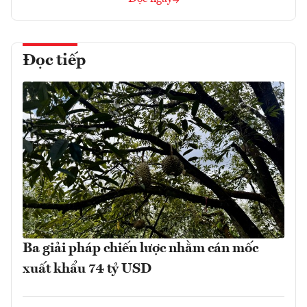
Đọc tiếp
Ba giải pháp chiến lược nhằm cán mốc
xuất khẩu 74 tỷ USD