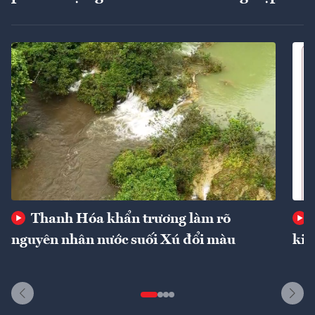
Thanh Hóa khẩn trương làm rõ
nguyên nhân nước suối Xú đổi màu
kin