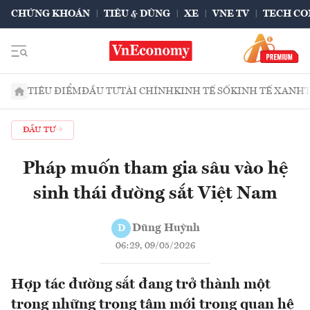
CHỨNG KHOÁN
TIÊU & DÙNG
XE
VNE TV
TECH CO
TIÊU ĐIỂM
ĐẦU TƯ
TÀI CHÍNH
KINH TẾ SỐ
KINH TẾ XANH
ĐẦU TƯ
Pháp muốn tham gia sâu vào hệ
sinh thái đường sắt Việt Nam
Dũng Huỳnh
D
06:29, 09/05/2026
Hợp tác đường sắt đang trở thành một
trong những trọng tâm mới trong quan hệ