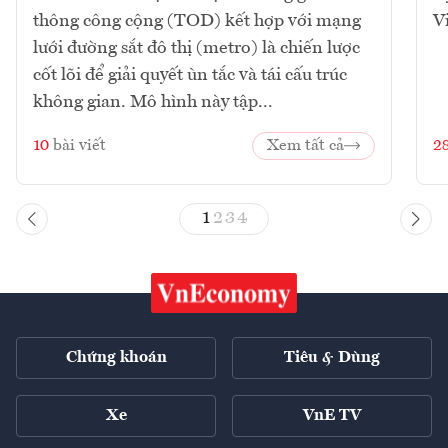
thông công cộng (TOD) kết hợp với mạng
V
lưới đường sắt đô thị (metro) là chiến lược
cốt lõi để giải quyết ùn tắc và tái cấu trúc
không gian. Mô hình này tập...
10
bài viết
Xem tất cả
2
1
2
3
4
Chứng khoán
Tiêu & Dùng
Xe
VnE TV