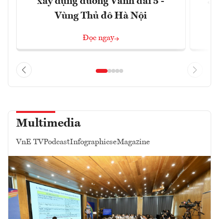
xây dựng đường Vành đai 5 -
3 
Vùng Thủ đô Hà Nội
Đọc ngay
Multimedia
VnE TV
Podcast
Infographics
eMagazine