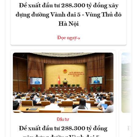
Đề xuất đầu tư 288.300 tỷ đồng xây
dựng đường Vành đai 5 - Vùng Thủ đô
Hà Nội
Đọc ngay
Đầu tư
Đề xuất đầu tư 288.300 tỷ đồng
Đồn