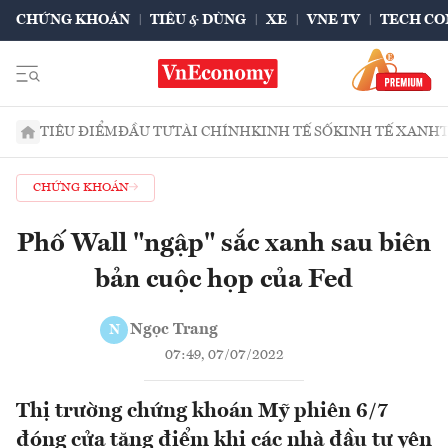
CHỨNG KHOÁN
TIÊU & DÙNG
XE
VNE TV
TECH CO
TIÊU ĐIỂM
ĐẦU TƯ
TÀI CHÍNH
KINH TẾ SỐ
KINH TẾ XANH
CHỨNG KHOÁN
Phố Wall "ngập" sắc xanh sau biên
bản cuộc họp của Fed
Ngọc Trang
N
07:49, 07/07/2022
Thị trường chứng khoán Mỹ phiên 6/7
đóng cửa tăng điểm khi các nhà đầu tư yên