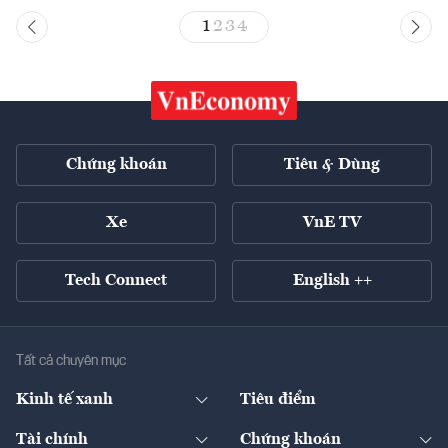
1
2
3
4
Chứng khoán
Tiêu & Dùng
Xe
VnE TV
Tech Connect
English ++
Tất cả chuyên mục
Kinh tế xanh
Tiêu điểm
Chuyển động xanh
Tài chính
Chứng khoán