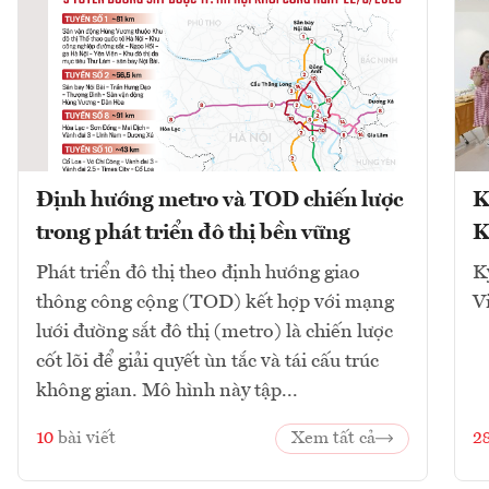
Định hướng metro và TOD chiến lược
K
trong phát triển đô thị bền vững
K
Phát triển đô thị theo định hướng giao
K
thông công cộng (TOD) kết hợp với mạng
V
lưới đường sắt đô thị (metro) là chiến lược
cốt lõi để giải quyết ùn tắc và tái cấu trúc
không gian. Mô hình này tập...
10
bài viết
Xem tất cả
2