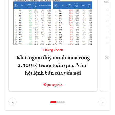
Chứng khoán
Khối ngoại đẩy mạnh mua ròng
SSI 
2.300 tỷ trong tuần qua, "cân"
hết lệnh bán của vốn nội
2/
Đọc ngay