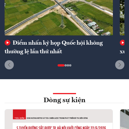
Điểm nhấn kỳ họp Quốc hội không
thường lệ lần thứ nhất
xuấ
Dòng sự kiện