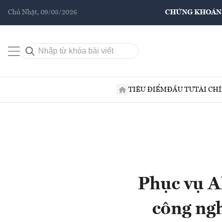
Chủ Nhật, 09/08/2026
CHỨNG KHOÁN
TIÊU ĐIỂM
ĐẦU TƯ
TÀI CH
Phục vụ 
công ngh