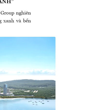
ANH”
 Group nghiên
g xanh và bền