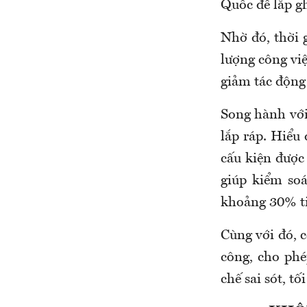
Quốc để lắp gh
Nhờ đó, thời 
lượng công việ
giảm tác động
Song hành với
lắp ráp. Hiểu
cấu kiện được
giúp kiểm so
khoảng 30% ti
Cùng với đó, c
công, cho phé
chế sai sót, t