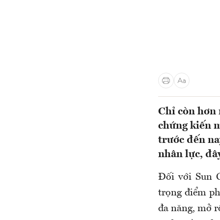
Chỉ còn hơn
chứng kiến m
trước đến na
nhân lực, đâ
Đối với Sun G
trọng điểm p
đa năng, mở r