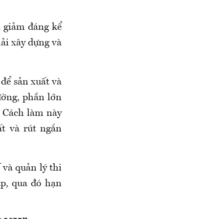
i giảm đáng kể
hải xây dựng và
để sản xuất và
ường, phần lớn
. Cách làm này
t và rút ngắn
 và quản lý thi
áp, qua đó hạn