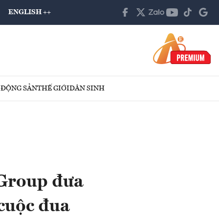
ENGLISH ++
 ĐỘNG SẢN
THẾ GIỚI
DÂN SINH
Group đưa
 cuộc đua