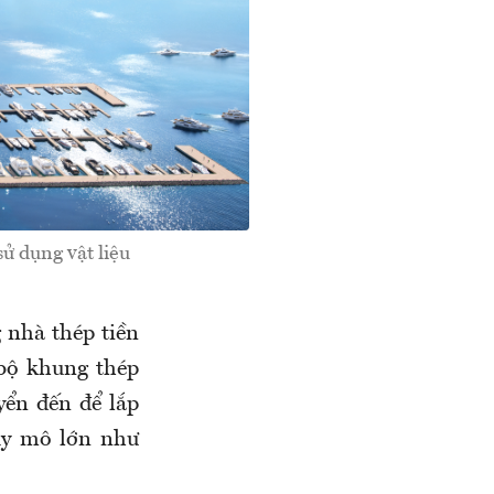
ử dụng vật liệu
 nhà thép tiền
 bộ khung thép
yển đến để lắp
uy mô lớn như