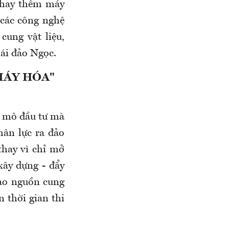
i hay thêm máy
 các công nghệ
ung vật liệu,
hái đảo Ngọc.
MÁY HÓA"
y mô đầu tư mà
hân lực ra đảo
 thay vì chỉ mở
xây dựng - đẩy
ào nguồn cung
n thời gian thi