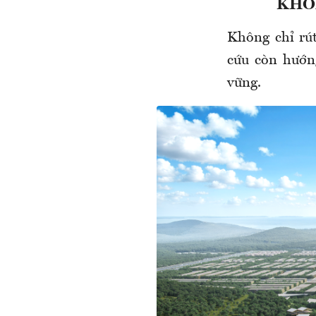
KHÔ
Không chỉ rú
cứu còn hướn
vững.