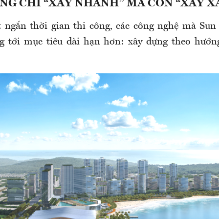
NG CHỈ “XÂY NHANH” MÀ CÒN “XÂY X
t ngắn thời gian thi công, các công nghệ mà Sun
g tới mục tiêu dài hạn hơn: xây dựng theo hướn