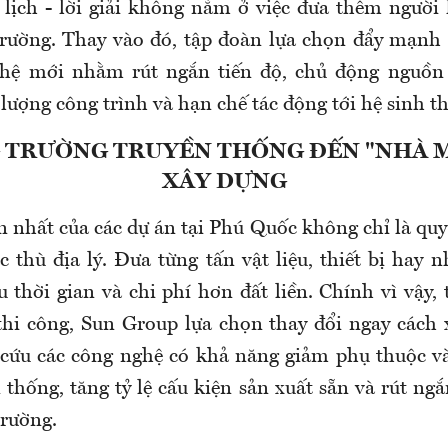
 lịch - lời giải không nằm ở việc đưa thêm ngườ
rường. Thay vào đó, tập đoàn lựa chọn đẩy mạnh
 hệ mới nhằm rút ngắn tiến độ, chủ động nguồn c
lượng công trình và hạn chế tác động tới hệ sinh t
 TRƯỜNG TRUYỀN THỐNG ĐẾN "NHÀ 
XÂY DỰNG
n nhất của các dự án tại Phú Quốc không chỉ là qu
 thù địa lý. Đưa từng tấn vật liệu, thiết bị hay n
 thời gian và chi phí hơn đất liền. Chính vì vậy,
hi công, Sun Group lựa chọn thay đổi ngay cách 
cứu các công nghệ có khả năng giảm phụ thuộc v
n thống, tăng tỷ lệ cấu kiện sản xuất sẵn và rút ngắ
trường.