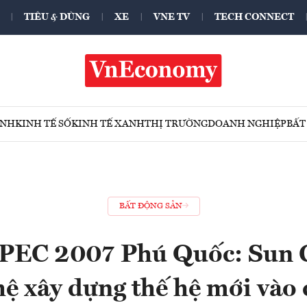
TIÊU & DÙNG
XE
VNE TV
TECH CONNECT
ÍNH
KINH TẾ SỐ
KINH TẾ XANH
THỊ TRƯỜNG
DOANH NGHIỆP
BẤT
BẤT ĐỘNG SẢN
APEC 2007 Phú Quốc: Sun 
ệ xây dựng thế hệ mới vào