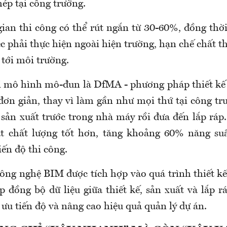
ép tại công trường.
gian thi công có thể rút ngắn từ 30-60%, đồng thờ
c phải thực hiện ngoài hiện trường, hạn chế chất t
 tới môi trường.
 mô hình mô-đun là DfMA - phương pháp thiết kế 
 đơn giản, thay vì làm gần như mọi thứ tại công tr
 sản xuất trước trong nhà máy rồi đưa đến lắp ráp
át chất lượng tốt hơn, tăng khoảng 60% năng suấ
ến độ thi công.
ông nghệ BIM được tích hợp vào quá trình thiết kế
p đồng bộ dữ liệu giữa thiết kế, sản xuất và lắp r
ối ưu tiến độ và nâng cao hiệu quả quản lý dự án.