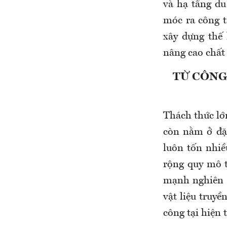
và hạ tầng du
móc ra công t
xây dựng thế
nâng cao chất 
TỪ CÔNG
Thách thức lớ
còn nằm ở đặc
luôn tốn nhiều
rộng quy mô t
mạnh nghiên 
vật liệu truyề
công tại hiện 