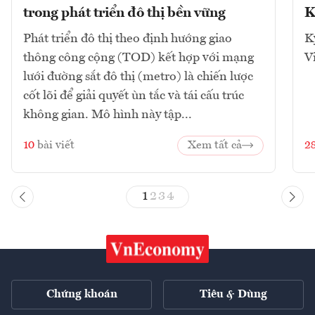
trong phát triển đô thị bền vững
K
Phát triển đô thị theo định hướng giao
K
thông công cộng (TOD) kết hợp với mạng
V
lưới đường sắt đô thị (metro) là chiến lược
cốt lõi để giải quyết ùn tắc và tái cấu trúc
không gian. Mô hình này tập...
10
bài viết
Xem tất cả
2
1
2
3
4
Chứng khoán
Tiêu & Dùng