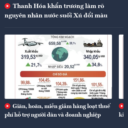
Thanh Hóa khẩn trương làm rõ
nguyên nhân nước suối Xú đổi màu
Giãn, hoãn, miễn giảm hàng loạt thuế
phí hỗ trợ người dân và doanh nghiệp
kin