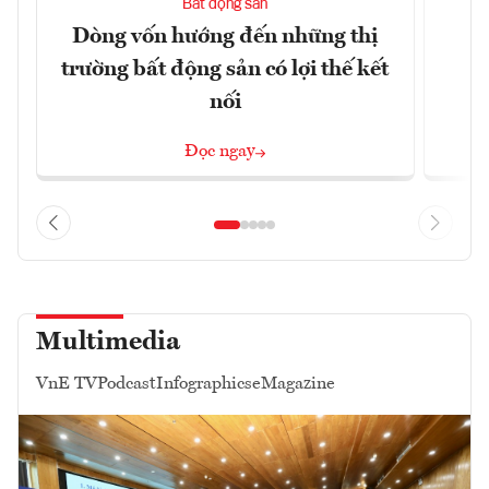
Bất động sản
Dòng vốn hướng đến những thị
Q
trường bất động sản có lợi thế kết
h
nối
Đọc ngay
Multimedia
VnE TV
Podcast
Infographics
eMagazine