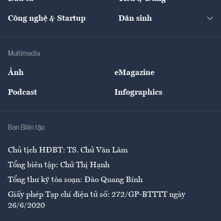
Quản trị số
Cafe BĐS
Thị trường
Kinh doanh
Kết nối
Tạp chí kinh tế Việt Nam
eMagazine
Nhà đầu tư
Du lịch
Công nghệ & Startup
Dân sinh
Tư vấn
Nông sản
Doanh nhân
Tư vấn Tiêu & Dùng
Infographics
Hạ tầng
Sức khỏe
Khung pháp lý
Doanh nghiệp
Địa phương
Thị trường
Bảo hiểm
Multimedia
Sự kiện
Nhân lực
Ảnh
eMagazine
Đẹp +
An sinh
Podcast
Infographics
Giải trí
Y tế
Nhà
Ban Biên tập
Ẩm thực
Chủ tịch HĐBT: TS. Chử Văn Lâm
Tổng biên tập: Chử Thị Hạnh
Tổng thư ký tòa soạn: Đào Quang Bính
Giấy phép Tạp chí điện tử số: 272/GP-BTTTT ngày
26/6/2020