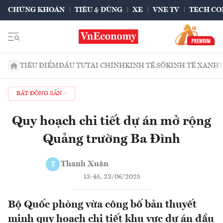
CHỨNG KHOÁN
TIÊU & DÙNG
XE
VNE TV
TECH CO
TIÊU ĐIỂM
ĐẦU TƯ
TÀI CHÍNH
KINH TẾ SỐ
KINH TẾ XANH
BẤT ĐỘNG SẢN
Quy hoạch chi tiết dự án mở rộng
Quảng trường Ba Đình
Thanh Xuân
T
13:45, 23/06/2025
Bộ Quốc phòng vừa công bố bản thuyết
minh quy hoạch chi tiết khu vực dự án đầu