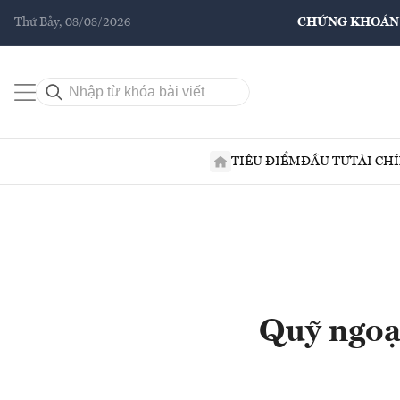
Thứ Bảy, 08/08/2026
CHỨNG KHOÁN
TIÊU ĐIỂM
ĐẦU TƯ
TÀI CH
Quỹ ngoại