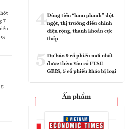
chốt
4
Dòng tiền “hãm phanh” đột
g 7
ngột, thị trường điều chỉnh
hiều
diện rộng, thanh khoản cực
ang
thấp
5
Dự báo 9 cổ phiếu mới nhất
được thêm vào rổ FTSE
GEIS, 5 cổ phiếu khác bị loại
ng
Ấn phẩm