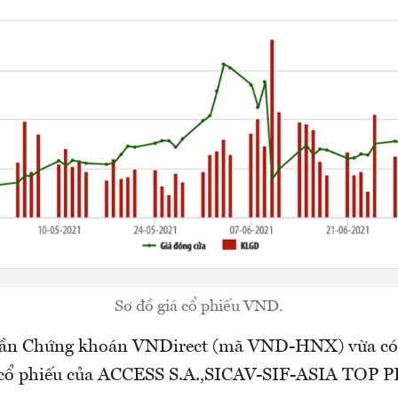
Sơ đồ giá cổ phiếu VND.
hần Chứng khoán VNDirect (mã VND-HNX) vừa có 
h cổ phiếu của ACCESS S.A.,SICAV-SIF-ASIA TOP P