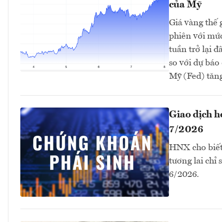
của Mỹ
Giá vàng thế 
phiên với mứ
tuần trở lại 
so với dự bá
Mỹ (Fed) tăng 
Giao dịch 
7/2026
HNX cho biết
tương lai chỉ
6/2026.