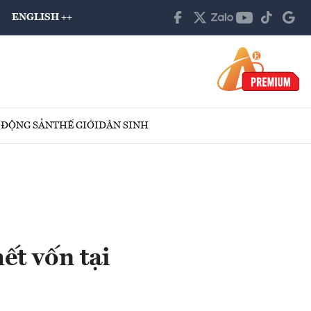
ENGLISH ++
 ĐỘNG SẢN
THẾ GIỚI
DÂN SINH
ết vốn tại