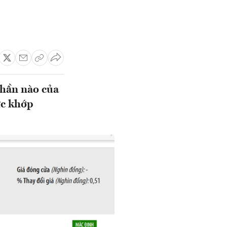
phần nào của
ức khớp