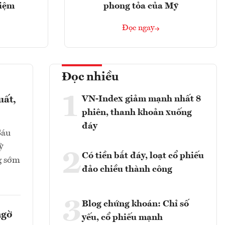
hiệm
phong tỏa của Mỹ
Đọc ngay
Đọc nhiều
1
VN-Index giảm mạnh nhất 8
uất,
phiên, thanh khoản xuống
đáy
Sáu
ỳ
2
Có tiền bắt đáy, loạt cổ phiếu
g sớm
đảo chiều thành công
3
Blog chứng khoán: Chỉ số
ngờ
yếu, cổ phiếu mạnh