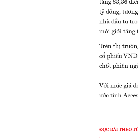
tăng 83,36 đi
tỷ đồng, tương
nhà đầu tư tr
môi giới tăng
Trên thị trườn
cổ phiếu VND 
chốt phiên ng
Với mức giá đ
ước tính Acce
ĐỌC BÀI THEO T