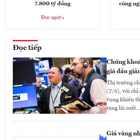
7.800 tỷ đồng
công ng
Đọc ngay
Đọc tiếp
Chứng khoán
giá dầu giả
Thị trường ch
(7/8), với ch
vọng khiến th
tăng lãi suất..
Giá vàng nh