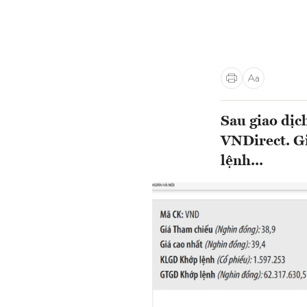
Sau giao dịc
VNDirect. Gi
lệnh...