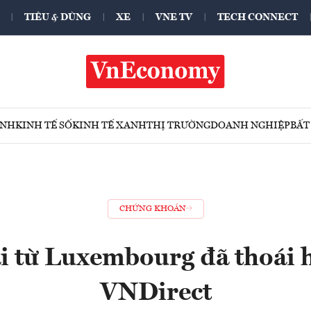
TIÊU & DÙNG
XE
VNE TV
TECH CONNECT
ÍNH
KINH TẾ SỐ
KINH TẾ XANH
THỊ TRƯỜNG
DOANH NGHIỆP
BẤT
CHỨNG KHOÁN
 từ Luxembourg đã thoái h
VNDirect