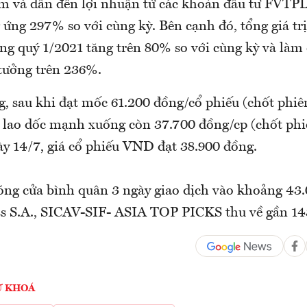
ểm và dẫn đến lợi nhuận từ các khoản đầu tư FVTPL
 ứng 297% so với cùng kỳ. Bên cạnh đó, tổng giá trị
ong quý 1/2021 tăng trên 80% so với cùng kỳ và làm
 tưởng trên 236%.
g, sau khi đạt mốc 61.200 đồng/cổ phiếu (chốt phiên
lao dốc mạnh xuống còn 37.700 đồng/cp (chốt phiê
ày 14/7, giá cổ phiếu VND đạt 38.900 đồng.
óng cửa bình quân 3 ngày giao dịch vào khoảng 43.
ss S.A., SICAV-SIF- ASIA TOP PICKS thu về gần 14
Ừ KHOÁ