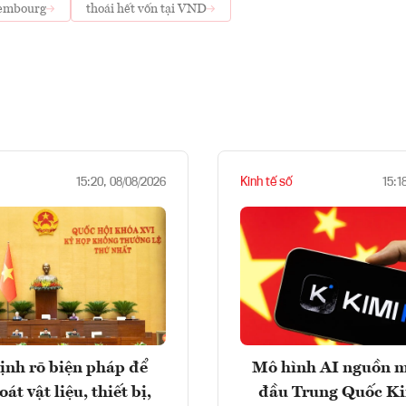
xembourg
thoái hết vốn tại VND
Kinh tế số
15:20, 08/08/2026
15:1
ịnh rõ biện pháp để
Mô hình AI nguồn 
át vật liệu, thiết bị,
đầu Trung Quốc K