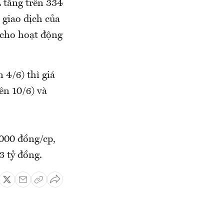
 tăng trên 334
 giao dịch của
 cho hoạt động
 4/6) thì giá
n 10/6) và
000 đồng/cp,
3 tỷ đồng.