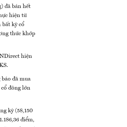
) đã bán hết
hực hiện từ
 bất kỳ cổ
ương thức khớp
NDirect hiện
CKS.
g báo đã mua
 cổ đông lớn
ng kỳ (58,150
1.186,36 điểm,