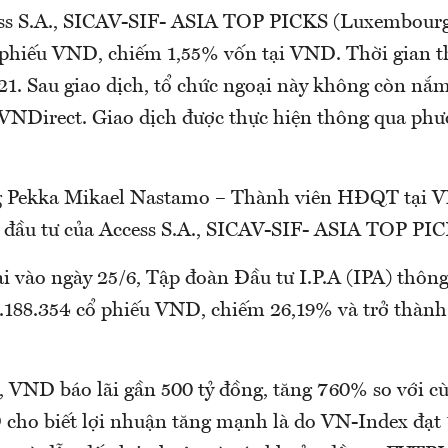
ss S.A., SICAV-SIF- ASIA TOP PICKS (Luxembourg
ổ phiếu VND, chiếm 1,55% vốn tại VND. Thời gian t
21. Sau giao dịch, tổ chức ngoại này không còn nắm
VNDirect. Giao dịch được thực hiện thông qua ph
g Pekka Mikael Nastamo – Thành viên HĐQT tại V
n đầu tư của Access S.A., SICAV-SIF- ASIA TOP PI
ại vào ngày 25/6, Tập đoàn Đầu tư I.P.A (IPA) thôn
.188.354 cổ phiếu VND, chiếm 26,19% và trở thành
, VND báo lãi gần 500 tỷ đồng, tăng 760% so với cù
 cho biết lợi nhuận tăng mạnh là do VN-Index đạt 