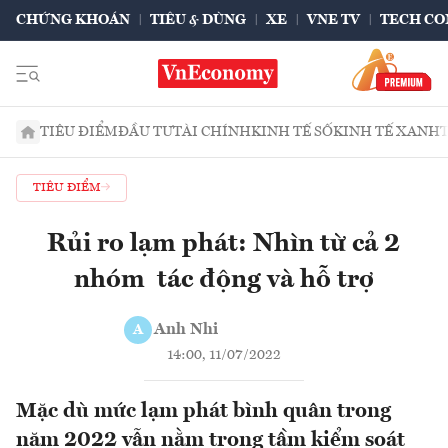
CHỨNG KHOÁN
TIÊU & DÙNG
XE
VNE TV
TECH CO
TIÊU ĐIỂM
ĐẦU TƯ
TÀI CHÍNH
KINH TẾ SỐ
KINH TẾ XANH
TIÊU ĐIỂM
Rủi ro lạm phát: Nhìn từ cả 2
nhóm tác động và hỗ trợ
Anh Nhi
A
14:00, 11/07/2022
Mặc dù mức lạm phát bình quân trong
năm 2022 vẫn nằm trong tầm kiểm soát