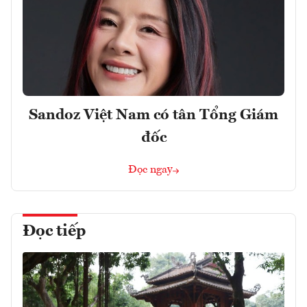
Sandoz Việt Nam có tân Tổng Giám
đốc
Đọc ngay
Đọc tiếp