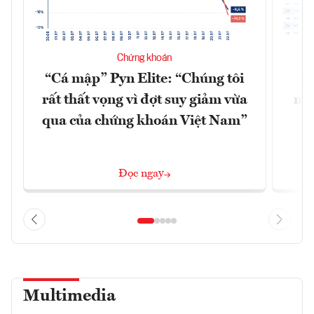
Chứng khoán
“Cá mập” Pyn Elite: “Chúng tôi
15
rất thất vọng vì đợt suy giảm vừa
mặt
qua của chứng khoán Việt Nam”
Đọc ngay
Multimedia