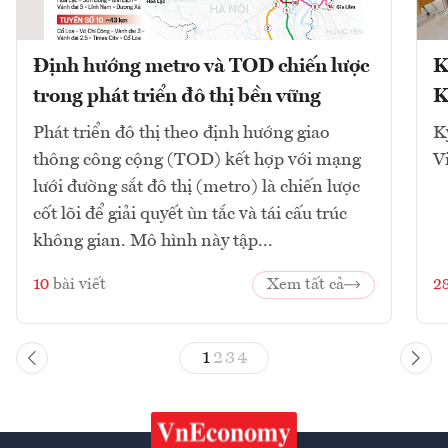
Định hướng metro và TOD chiến lược
K
trong phát triển đô thị bền vững
K
Phát triển đô thị theo định hướng giao
K
thông công cộng (TOD) kết hợp với mạng
V
lưới đường sắt đô thị (metro) là chiến lược
cốt lõi để giải quyết ùn tắc và tái cấu trúc
không gian. Mô hình này tập...
10
bài viết
Xem tất cả
2
1
2
3
4