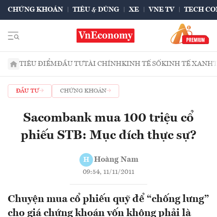
CHỨNG KHOÁN
TIÊU & DÙNG
XE
VNE TV
TECH CO
TIÊU ĐIỂM
ĐẦU TƯ
TÀI CHÍNH
KINH TẾ SỐ
KINH TẾ XANH
ĐẦU TƯ
CHỨNG KHOÁN
Sacombank mua 100 triệu cổ
phiếu STB: Mục đích thực sự?
Hoàng Nam
H
09:54, 11/11/2011
Chuyện mua cổ phiếu quỹ để “chống lưng”
cho giá chứng khoán vốn không phải là