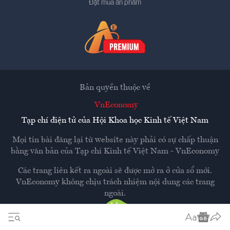
Đặt mua ấn phẩm
Bản quyền thuộc về
VnEconomy
Tạp chí điện tử của Hội Khoa học Kinh tế Việt Nam
Mọi tin bài đăng lại từ website này phải có sự chấp thuận
bằng văn bản của
Tạp chí Kinh tế Việt Nam - VnEconomy
Các trang liên kết ra ngoài sẽ được mở ra ở cửa sổ mới.
VnEconomy không chịu trách nhiệm nội dung các trang
ngoài.