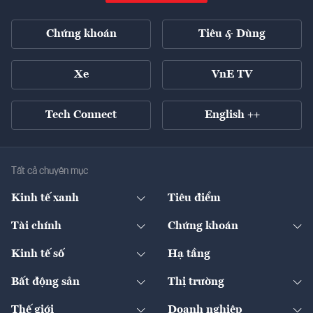
Chứng khoán
Tiêu & Dùng
Xe
VnE TV
Tech Connect
English ++
Tất cả chuyên mục
Kinh tế xanh
Tiêu điểm
Chuyển động xanh
Tài chính
Chứng khoán
Pháp lý
Ngân hàng
Doanh nghiệp niêm yết
Kinh tế số
Hạ tầng
Thương hiệu xanh
Thị trường vốn
Thị trường
Sản phẩm - Thị trường
Bất động sản
Thị trường
Diễn đàn
Thuế
Đầu tư
Tài sản số
Chính sách
Xuất nhập khẩu
Thế giới
Doanh nghiệp