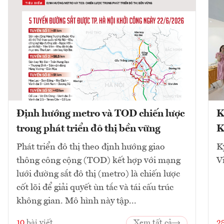
Định hướng metro và TOD chiến lược
K
trong phát triển đô thị bền vững
K
Phát triển đô thị theo định hướng giao
K
thông công cộng (TOD) kết hợp với mạng
V
lưới đường sắt đô thị (metro) là chiến lược
cốt lõi để giải quyết ùn tắc và tái cấu trúc
không gian. Mô hình này tập...
10
bài viết
Xem tất cả
2