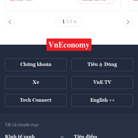
1
2
3
4
Chứng khoán
Tiêu & Dùng
Xe
VnE TV
Tech Connect
English ++
Tất cả chuyên mục
Kinh tế xanh
Tiêu điểm