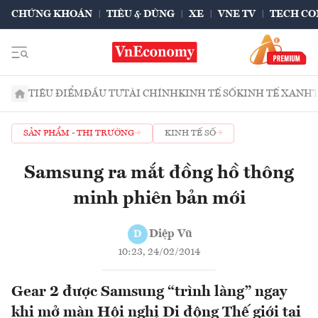
CHỨNG KHOÁN
TIÊU & DÙNG
XE
VNE TV
TECH CO
TIÊU ĐIỂM
ĐẦU TƯ
TÀI CHÍNH
KINH TẾ SỐ
KINH TẾ XANH
SẢN PHẨM - THỊ TRƯỜNG
KINH TẾ SỐ
Samsung ra mắt đồng hồ thông
minh phiên bản mới
Diệp Vũ
D
10:23, 24/02/2014
Gear 2 được Samsung “trình làng” ngay
khi mở màn Hội nghị Di động Thế giới tại