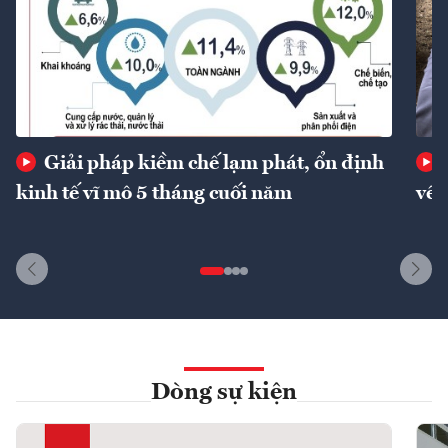
Giải pháp kiềm chế lạm phát, ổn định
kinh tế vĩ mô 5 tháng cuối năm
về 
Dòng sự kiện