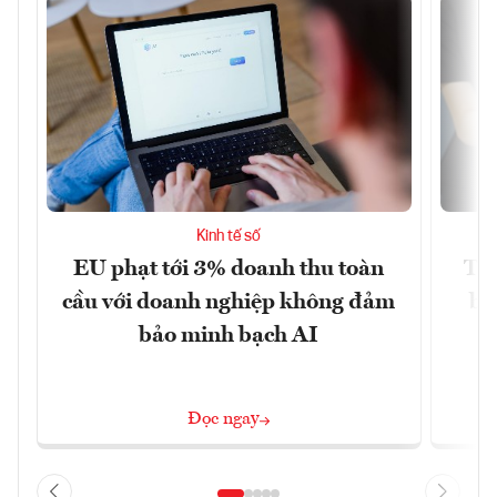
Kinh tế số
EU phạt tới 3% doanh thu toàn
TP
cầu với doanh nghiệp không đảm
bá
bảo minh bạch AI
Đọc ngay