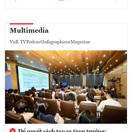
Multimedia
VnE TV
Podcast
Infographics
eMagazine
Để quyết sách tạo ra tăng trưởng: