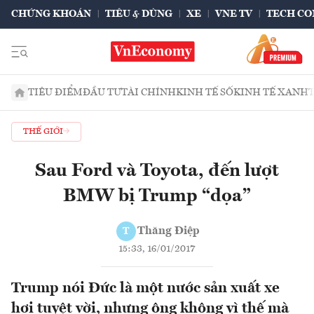
CHỨNG KHOÁN
TIÊU & DÙNG
XE
VNE TV
TECH CO
TIÊU ĐIỂM
ĐẦU TƯ
TÀI CHÍNH
KINH TẾ SỐ
KINH TẾ XANH
THẾ GIỚI
Sau Ford và Toyota, đến lượt
BMW bị Trump “dọa”
Thăng Điệp
T
15:33, 16/01/2017
Trump nói Đức là một nước sản xuất xe
hơi tuyệt vời, nhưng ông không vì thế mà