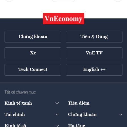
Chứng khoán
Tiêu & Dùng
Xe
VnE TV
Tech Connect
English ++
Tất cả chuyên mục
Kinh tế xanh
Tiêu điểm
Chuyển động xanh
Tài chính
Chứng khoán
Pháp lý
Ngân hàng
Doanh nghiệp niêm yết
Kinh tế số
Hạ tầng