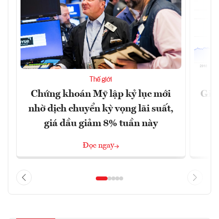
Thế giới
Chứng khoán Mỹ lập kỷ lục mới
Giá 
nhờ dịch chuyển kỳ vọng lãi suất,
giá dầu giảm 8% tuần này
Đọc ngay