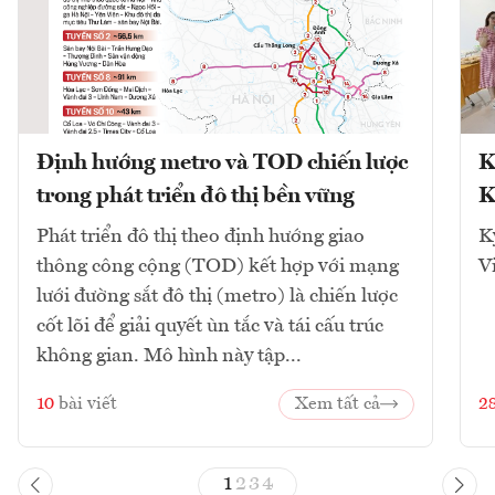
Định hướng metro và TOD chiến lược
K
trong phát triển đô thị bền vững
K
Phát triển đô thị theo định hướng giao
K
thông công cộng (TOD) kết hợp với mạng
V
lưới đường sắt đô thị (metro) là chiến lược
cốt lõi để giải quyết ùn tắc và tái cấu trúc
không gian. Mô hình này tập...
10
bài viết
Xem tất cả
2
1
2
3
4