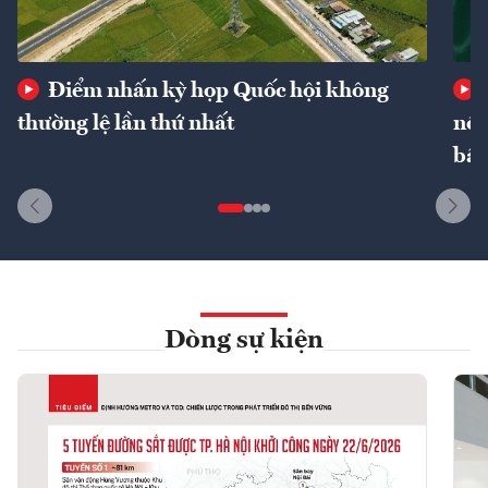
Điểm nhấn kỳ họp Quốc hội không
thường lệ lần thứ nhất
nôn
bất
Dòng sự kiện