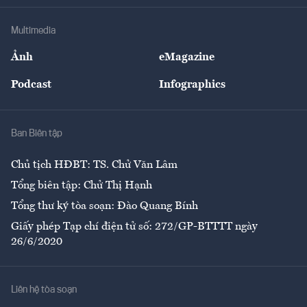
Khung pháp lý
Doanh nghiệp
Địa phương
Thị trường
Bảo hiểm
Multimedia
Sự kiện
Nhân lực
Ảnh
eMagazine
Đẹp +
An sinh
Podcast
Infographics
Giải trí
Y tế
Nhà
Ban Biên tập
Ẩm thực
Chủ tịch HĐBT: TS. Chử Văn Lâm
Tổng biên tập: Chử Thị Hạnh
Tổng thư ký tòa soạn: Đào Quang Bính
Giấy phép Tạp chí điện tử số: 272/GP-BTTTT ngày
26/6/2020
Liên hệ tòa soạn