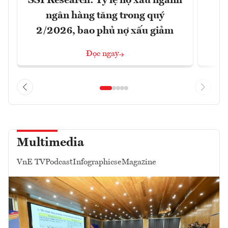
SSI Research: Tỷ lệ nợ xấu ngành
ngân hàng tăng trong quý
2/2026, bao phủ nợ xấu giảm
Đọc ngay
Multimedia
VnE TV
Podcast
Infographics
eMagazine