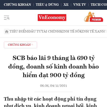
CHỨNG KHOÁN
TIÊU & DÙNG
XE
VNE TV
TECH CO
TIÊU ĐIỂM
ĐẦU TƯ
TÀI CHÍNH
KINH TẾ SỐ
KINH TẾ XANH
CHỨNG KHOÁN
SCB báo lãi 9 tháng là 690 tỷ
đồng, doanh số kinh doanh bảo
hiểm đạt 900 tỷ đồng
06:36, 04/11/2021
Thu nhập từ các hoạt động phi tín dụng
như dịch vụ, kinh doanh ngoại hối, kinh