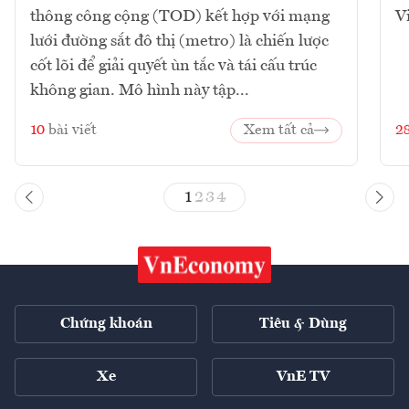
thông công cộng (TOD) kết hợp với mạng
V
lưới đường sắt đô thị (metro) là chiến lược
cốt lõi để giải quyết ùn tắc và tái cấu trúc
không gian. Mô hình này tập...
10
bài viết
Xem tất cả
2
1
2
3
4
Chứng khoán
Tiêu & Dùng
Xe
VnE TV