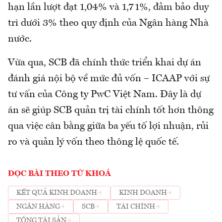
hạn lần lượt đạt 1,04% và 1,71%, đảm bảo duy
trì dưới 3% theo quy định của Ngân hàng Nhà
nước.
Vừa qua, SCB đã chính thức triển khai dự án
đánh giá nội bộ về mức đủ vốn – ICAAP với sự
tư vấn của Công ty PwC Việt Nam. Đây là dự
án sẽ giúp SCB quản trị tài chính tốt hơn thông
qua việc cân bằng giữa ba yếu tố lợi nhuận, rủi
ro và quản lý vốn theo thông lệ quốc tế.
ĐỌC BÀI THEO TỪ KHOÁ
KẾT QUẢ KINH DOANH
KINH DOANH
NGÂN HÀNG
SCB
TÀI CHÍNH
TỔNG TÀI SẢN