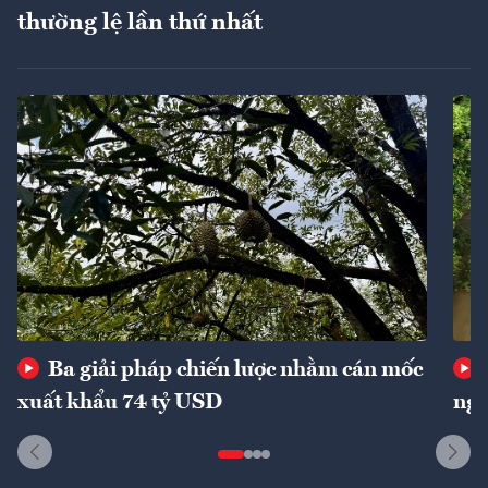
thường lệ lần thứ nhất
Ba giải pháp chiến lược nhằm cán mốc
xuất khẩu 74 tỷ USD
ngu