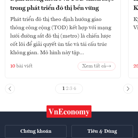
trong phát triển đô thị bền vững
K
Phát triển đô thị theo định hướng giao
K
thông công cộng (TOD) kết hợp với mạng
V
lưới đường sắt đô thị (metro) là chiến lược
cốt lõi để giải quyết ùn tắc và tái cấu trúc
không gian. Mô hình này tập...
10
bài viết
Xem tất cả
2
1
2
3
4
Chứng khoán
Tiêu & Dùng