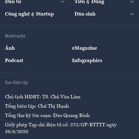
Đầu tư
Tiêu & Dùng
Quản trị số
Cafe BĐS
Thị trường
Kinh doanh
Kết nối
Tạp chí kinh tế Việt Nam
eMagazine
Nhà đầu tư
Du lịch
Công nghệ & Startup
Dân sinh
Tư vấn
Nông sản
Doanh nhân
Tư vấn Tiêu & Dùng
Infographics
Hạ tầng
Sức khỏe
Khung pháp lý
Doanh nghiệp
Địa phương
Thị trường
Bảo hiểm
Multimedia
Sự kiện
Nhân lực
Ảnh
eMagazine
Đẹp +
An sinh
Podcast
Infographics
Giải trí
Y tế
Nhà
Ban Biên tập
Ẩm thực
Chủ tịch HĐBT: TS. Chử Văn Lâm
Tổng biên tập: Chử Thị Hạnh
Tổng thư ký tòa soạn: Đào Quang Bính
Giấy phép Tạp chí điện tử số: 272/GP-BTTTT ngày
26/6/2020