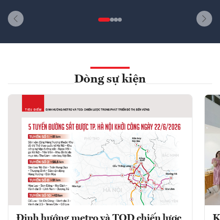
Dòng sự kiện
Định hướng metro và TOD chiến lược
K