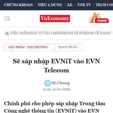
CHỨNG KHOÁN
TIÊU & DÙNG
XE
VNE TV
TECH CO
TIÊU ĐIỂM
ĐẦU TƯ
TÀI CHÍNH
KINH TẾ SỐ
KINH TẾ XANH
SẢN PHẨM - THỊ TRƯỜNG
KINH TẾ SỐ
Sẽ sáp nhập EVNiT vào EVN
Telecom
M.Chung
M
11:46, 15/05/2009
Chính phủ cho phép sáp nhập Trung tâm
Công nghệ thông tin (EVNiT) vào EVN