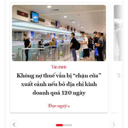
Tài chính
Không nợ thuế vẫn bị “chặn cửa”
Tron
xuất cảnh nếu bỏ địa chỉ kinh
từ
doanh quá 120 ngày
Đọc ngay