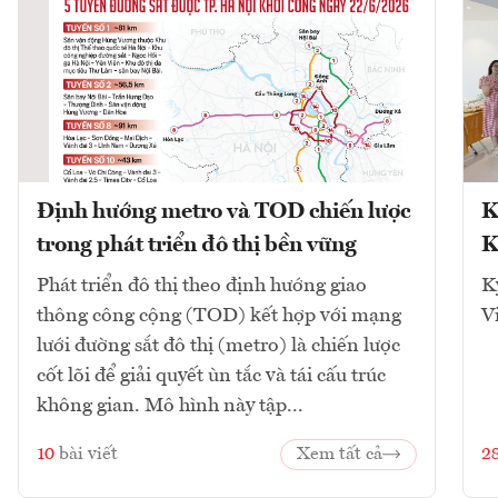
Định hướng metro và TOD chiến lược
K
trong phát triển đô thị bền vững
K
Phát triển đô thị theo định hướng giao
K
thông công cộng (TOD) kết hợp với mạng
V
lưới đường sắt đô thị (metro) là chiến lược
cốt lõi để giải quyết ùn tắc và tái cấu trúc
không gian. Mô hình này tập...
10
bài viết
Xem tất cả
2