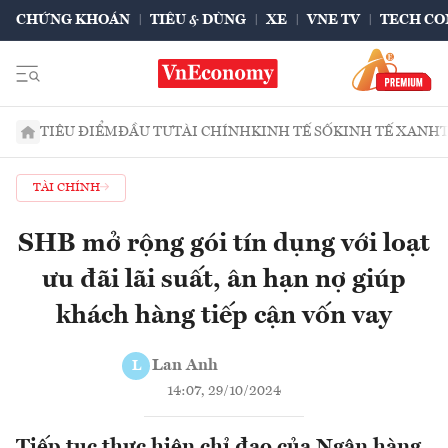
CHỨNG KHOÁN
TIÊU & DÙNG
XE
VNE TV
TECH CO
TIÊU ĐIỂM
ĐẦU TƯ
TÀI CHÍNH
KINH TẾ SỐ
KINH TẾ XANH
TÀI CHÍNH
SHB mở rộng gói tín dụng với loạt
ưu đãi lãi suất, ân hạn nợ giúp
khách hàng tiếp cận vốn vay
Lan Anh
L
14:07, 29/10/2024
Tiếp tục thực hiện chỉ đạo của Ngân hàng