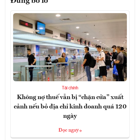
Đừng bỏ lỡ
Tài chính
Không nợ thuế vẫn bị “chặn cửa” xuất
cảnh nếu bỏ địa chỉ kinh doanh quá 120
ngày
Đọc ngay