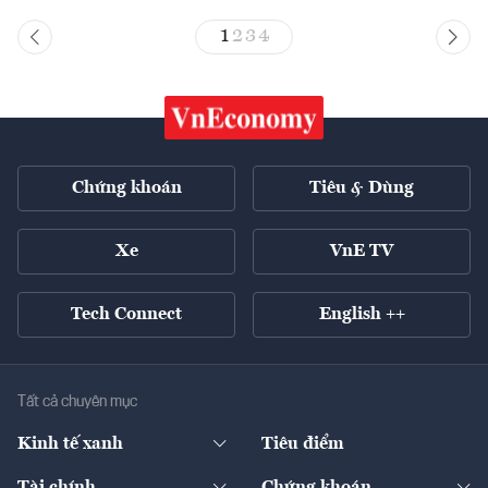
1
2
3
4
Chứng khoán
Tiêu & Dùng
Xe
VnE TV
Tech Connect
English ++
Tất cả chuyên mục
Kinh tế xanh
Tiêu điểm
Chuyển động xanh
Tài chính
Chứng khoán