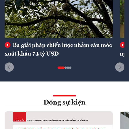
Ba giải pháp chiến lược nhằm cán mốc
xuất khẩu 74 tỷ USD
ngu
Dòng sự kiện