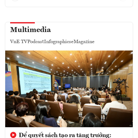
Multimedia
VnE TV
Podcast
Infographics
eMagazine
Để quyết sách tạo ra tăng trưởng: