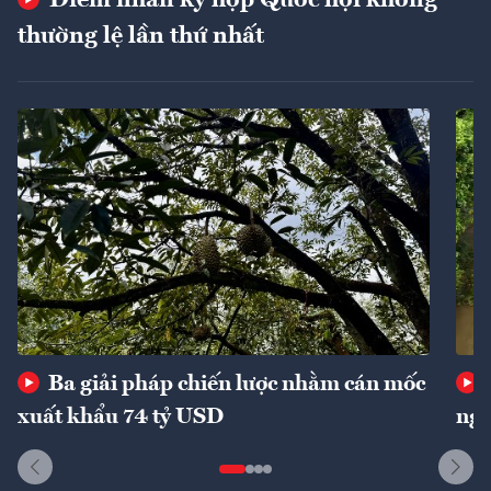
thường lệ lần thứ nhất
Ba giải pháp chiến lược nhằm cán mốc
xuất khẩu 74 tỷ USD
ngu