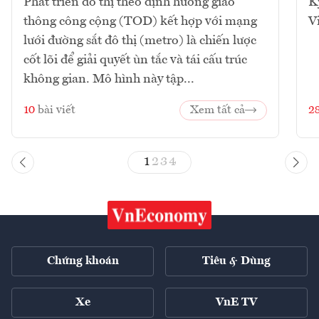
Phát triển đô thị theo định hướng giao
K
thông công cộng (TOD) kết hợp với mạng
V
lưới đường sắt đô thị (metro) là chiến lược
cốt lõi để giải quyết ùn tắc và tái cấu trúc
không gian. Mô hình này tập...
10
bài viết
Xem tất cả
2
1
2
3
4
Chứng khoán
Tiêu & Dùng
Xe
VnE TV