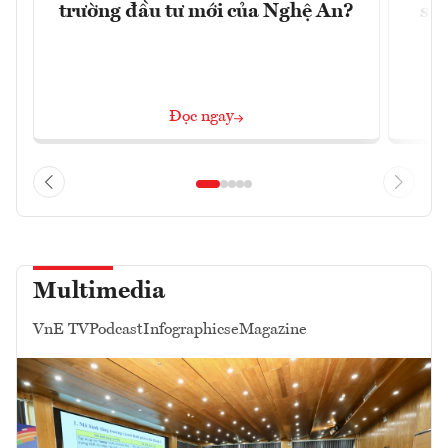
trường đầu tư mới của Nghệ An?
soá
Đọc ngay
Multimedia
VnE TV
Podcast
Infographics
eMagazine