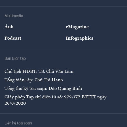
Tư vấn Tiêu & Dùng
Infographics
Hạ tầng
Sức khỏe
Khung pháp lý
Doanh nghiệp
Địa phương
Thị trường
Bảo hiểm
Multimedia
Sự kiện
Nhân lực
Ảnh
eMagazine
Đẹp +
An sinh
Podcast
Infographics
Giải trí
Y tế
Nhà
Ban Biên tập
Ẩm thực
Chủ tịch HĐBT: TS. Chử Văn Lâm
Tổng biên tập: Chử Thị Hạnh
Tổng thư ký tòa soạn: Đào Quang Bính
Giấy phép Tạp chí điện tử số: 272/GP-BTTTT ngày
26/6/2020
Liên hệ tòa soạn