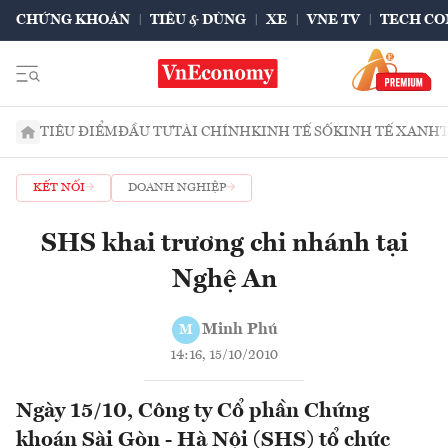
CHỨNG KHOÁN
TIÊU & DÙNG
XE
VNE TV
TECH CO
TIÊU ĐIỂM
ĐẦU TƯ
TÀI CHÍNH
KINH TẾ SỐ
KINH TẾ XANH
KẾT NỐI
DOANH NGHIỆP
SHS khai trương chi nhánh tại
Nghệ An
Minh Phú
M
14:16, 15/10/2010
Ngày 15/10, Công ty Cổ phần Chứng
khoán Sài Gòn - Hà Nội (SHS) tổ chức