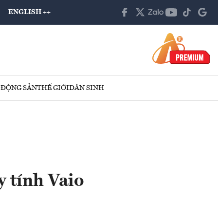
ENGLISH ++
 ĐỘNG SẢN
THẾ GIỚI
DÂN SINH
 tính Vaio