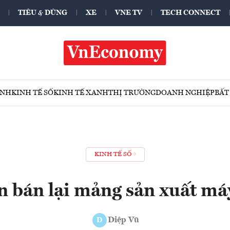
TIÊU & DÙNG
XE
VNE TV
TECH CONNECT
ÍNH
KINH TẾ SỐ
KINH TẾ XANH
THỊ TRƯỜNG
DOANH NGHIỆP
BẤT
KINH TẾ SỐ
 bán lại mảng sản xuất máy
Diệp Vũ
D