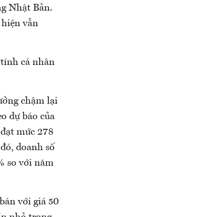
ờng Nhật Bản.
i hiện vẫn
 tính cá nhân
ưởng chậm lại
eo dự báo của
 đạt mức 278
 đó, doanh số
5% so với năm
bán với giá 50