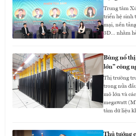
Trung tâm Xú
triển hệ sinh
mại, nền tảng
3D… nhằm hỗ 
Bùng nổ thị
lớn” công n
Thị trường tr
trong nửa đầu
mô lớn và các
megawatt (MW
tâm dữ liệu 
Thủ tướng c