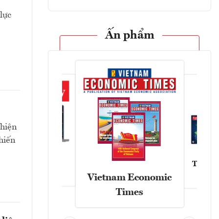
lực
Ấn phẩm
 hiện
hiến
Tạp chí
Askonomy
Vietnam Economic
Times