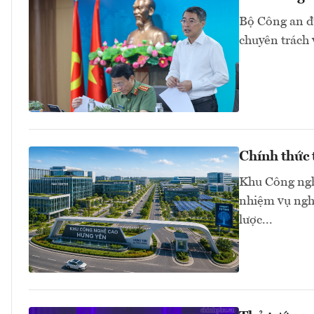
Bộ Công an đ
chuyên trách 
Chính thức
Khu Công ngh
nhiệm vụ nghi
lược...