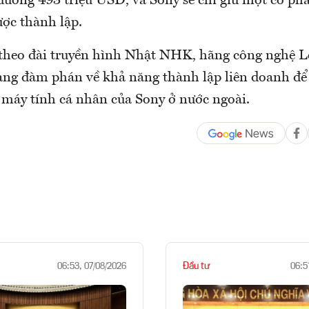
 đương 493 triệu USD, và Sony sẽ chỉ giữ một cổ ph
ược thành lập.
 theo đài truyền hình Nhật NHK, hãng công nghệ 
ng đàm phán về khả năng thành lập liên doanh để 
 máy tính cá nhân của Sony ở nước ngoài.
Đầu tư
06:53, 07/08/2026
06:5