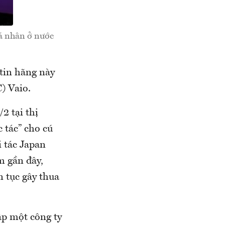
cá nhân ở nước
 tin hãng này
) Vaio.
2 tại thị
 tác” cho cú
 tác Japan
m gần đây,
n tục gây thua
ập một công ty