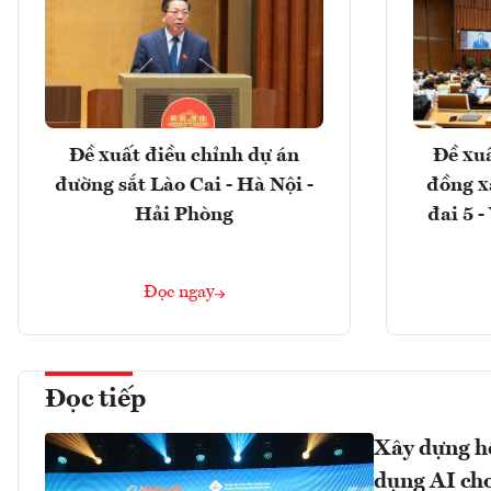
Đề xuất điều chỉnh dự án
Đề xuấ
đường sắt Lào Cai - Hà Nội -
đồng x
Hải Phòng
đai 5 
Đọc ngay
Đọc tiếp
Xây dựng hệ
dụng AI cho