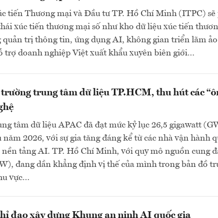
c tiến Thương mại và Đầu tư TP. Hồ Chí Minh (ITPC) sẽ
 thái xúc tiến thương mại số như kho dữ liệu xúc tiến thươ
 quản trị thông tin, ứng dụng AI, không gian triển lãm ảo
trợ doanh nghiệp Việt xuất khẩu xuyên biên giới…
 trường trung tâm dữ liệu TP.HCM, thu hút các “
ghệ
ung tâm dữ liệu APAC đã đạt mức kỷ lục 26,5 gigawatt (G
 năm 2026, với sự gia tăng đáng kể từ các nhà vận hành q
 nền tảng AI. TP. Hồ Chí Minh, với quy mô nguồn cung đ
), đang dần khẳng định vị thế của mình trong bản đồ t
khu vực…
hỉ đạo xây dựng Khung an ninh AI quốc gia