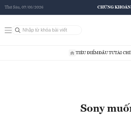
Thứ Sáu, 07/08/2026
CHỨNG KHOÁN
TIÊU ĐIỂM
ĐẦU TƯ
TÀI CH
Sony muốn