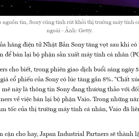
o nguồn tin, Sony cũng tính rút khỏi thị trường máy tính 
ngoài - Ảnh: Getty.
ủa hãng điện tử Nhật Bản Sony tăng vọt sau khi có
 để bán lại bộ phận sản xuất máy tính cá nhân (PC
rs cho biết, trong phiên giao dịch buổi sáng ngày 5/
giá cổ phiếu của Sony có lúc tăng gần 8%. “Chất xúc
 mẽ này là thông tin Sony đang thương thảo với đối
tners về việc bán lại bộ phận Vaio. Trong những nă
ảm tốc của thị trường máy tính cá nhân, Vaio đã liê
 cận cho hay, Japan Industrial Partners sẽ thành l