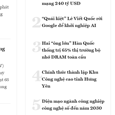
mạng 240 tỷ USD
 phát
ng
2
“Quái kiệt” Lê Viết Quốc rời
Google để khởi nghiệp AI
3
Hai “ông lớn” Hàn Quốc
ông
thống trị 65% thị trường bộ
nhớ DRAM toàn cầu
W)
4
Chính thức thành lập Khu
uy
Công nghệ cao tỉnh Hưng
ạt 68
Yên
rung
5
Diện mạo ngành công nghiệp
công nghệ số đến năm 2030