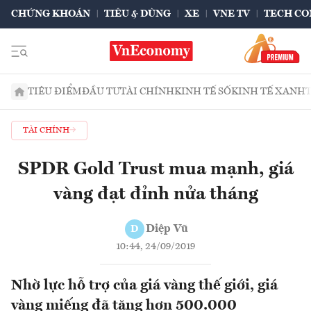
CHỨNG KHOÁN
TIÊU & DÙNG
XE
VNE TV
TECH CO
TIÊU ĐIỂM
ĐẦU TƯ
TÀI CHÍNH
KINH TẾ SỐ
KINH TẾ XANH
TÀI CHÍNH
SPDR Gold Trust mua mạnh, giá
vàng đạt đỉnh nửa tháng
Diệp Vũ
D
10:44, 24/09/2019
Nhờ lực hỗ trợ của giá vàng thế giới, giá
vàng miếng đã tăng hơn 500.000