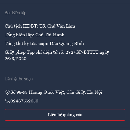
Nhà
Ban Biên tập
Ẩm thực
Chủ tịch HĐBT: TS. Chử Văn Lâm
Tổng biên tập: Chử Thị Hạnh
Tổng thư ký tòa soạn: Đào Quang Bính
Giấy phép Tạp chí điện tử số: 272/GP-BTTTT ngày
26/6/2020
Liên hệ tòa soạn
Số 96-98 Hoàng Quốc Việt, Cầu Giấy, Hà Nội
02437552050
Liên hệ quảng cáo