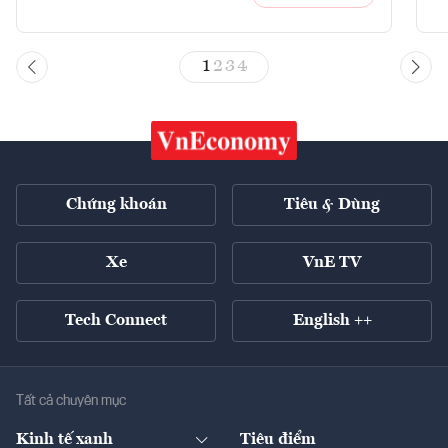
1
2
3
4
Chứng khoán
Tiêu & Dùng
Xe
VnE TV
Tech Connect
English ++
Tất cả chuyên mục
Kinh tế xanh
Tiêu điểm