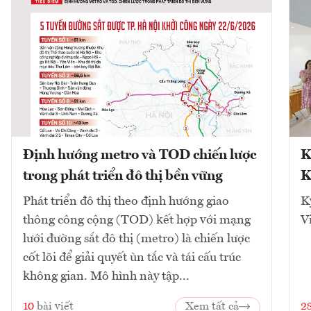
Định hướng metro và TOD chiến lược
K
trong phát triển đô thị bền vững
K
Phát triển đô thị theo định hướng giao
K
thông công cộng (TOD) kết hợp với mạng
V
lưới đường sắt đô thị (metro) là chiến lược
cốt lõi để giải quyết ùn tắc và tái cấu trúc
không gian. Mô hình này tập...
10
bài viết
Xem tất cả
2