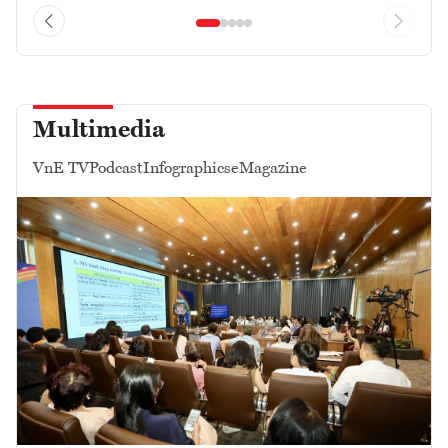
Multimedia
VnE TV
Podcast
Infographics
eMagazine