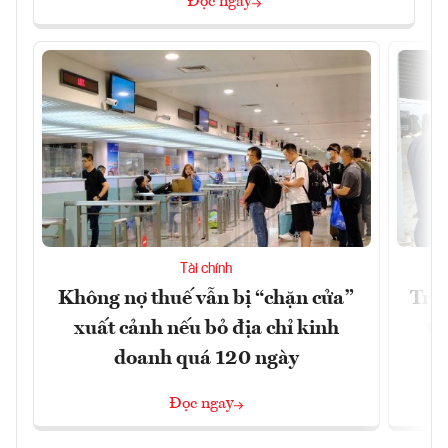
Đọc ngay
Tài chính
Không nợ thuế vẫn bị “chặn cửa”
Tron
xuất cảnh nếu bỏ địa chỉ kinh
từ
doanh quá 120 ngày
Đọc ngay