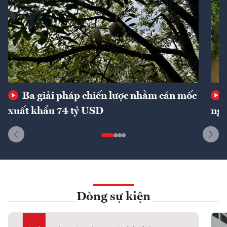
Ba giải pháp chiến lược nhằm cán mốc
xuất khẩu 74 tỷ USD
ngu
Dòng sự kiện