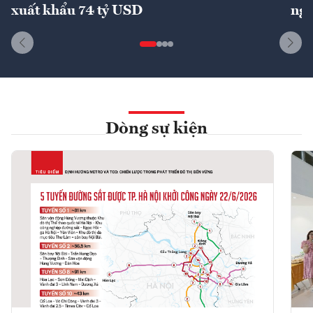
xuất khẩu 74 tỷ USD
ngu
Dòng sự kiện