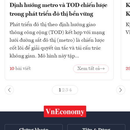
Định hướng metro và TOD chiến lược
K
trong phát triển đô thị bền vững
K
Phát triển đô thị theo định hướng giao
K
thông công cộng (TOD) kết hợp với mạng
V
lưới đường sắt đô thị (metro) là chiến lược
cốt lõi để giải quyết ùn tắc và tái cấu trúc
không gian. Mô hình này tập...
10
bài viết
Xem tất cả
2
1
2
3
4