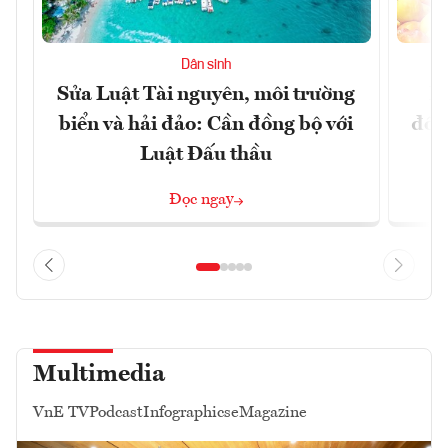
Dân sinh
Sửa Luật Tài nguyên, môi trường
L
biển và hải đảo: Cần đồng bộ với
đổi)
Luật Đấu thầu
Đọc ngay
Multimedia
VnE TV
Podcast
Infographics
eMagazine