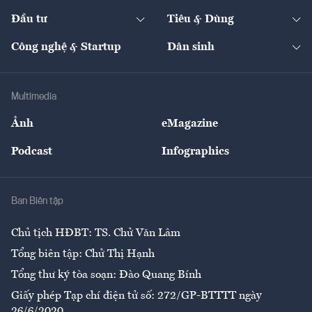
Dự án
Công nghiệp
Chuyển động 24h
Đối thoại
The Guide
Video
Đầu tư
Tiêu & Dùng
Quản trị số
Cafe BĐS
Thị trường
Kinh doanh
Kết nối
Tạp chí kinh tế Việt Nam
eMagazine
Nhà đầu tư
Du lịch
Công nghệ & Startup
Dân sinh
Tư vấn
Nông sản
Doanh nhân
Tư vấn Tiêu & Dùng
Infographics
Hạ tầng
Sức khỏe
Khung pháp lý
Doanh nghiệp
Địa phương
Thị trường
Bảo hiểm
Multimedia
Sự kiện
Nhân lực
Ảnh
eMagazine
Đẹp +
An sinh
Podcast
Infographics
Giải trí
Y tế
Nhà
Ban Biên tập
Ẩm thực
Chủ tịch HĐBT: TS. Chử Văn Lâm
Tổng biên tập: Chử Thị Hạnh
Tổng thư ký tòa soạn: Đào Quang Bính
Giấy phép Tạp chí điện tử số: 272/GP-BTTTT ngày
26/6/2020