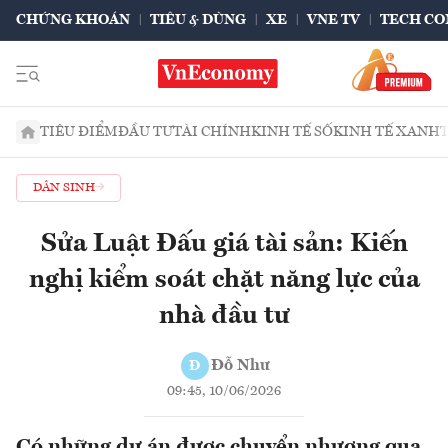
CHỨNG KHOÁN
TIÊU & DÙNG
XE
VNE TV
TECH CO
TIÊU ĐIỂM
ĐẦU TƯ
TÀI CHÍNH
KINH TẾ SỐ
KINH TẾ XANH
DÂN SINH
Sửa Luật Đấu giá tài sản: Kiến
nghị kiểm soát chặt năng lực của
nhà đầu tư
Đỗ Như
Đ
09:45, 10/06/2026
Có những dự án được chuyển nhượng qua