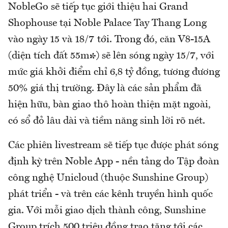
NobleGo sẽ tiếp tục giới thiệu hai Grand
Shophouse tại Noble Palace Tay Thang Long
vào ngày 15 và 18/7 tới. Trong đó, căn V8-15A
(diện tích đất 55m²) sẽ lên sóng ngày 15/7, với
mức giá khởi điểm chỉ 6,8 tỷ đồng, tương đương
50% giá thị trường. Đây là các sản phẩm đã
hiện hữu, bàn giao thô hoàn thiện mặt ngoài,
có sổ đỏ lâu dài và tiềm năng sinh lời rõ nét.
Các phiên livestream sẽ tiếp tục được phát sóng
định kỳ trên Noble App - nền tảng do Tập đoàn
công nghệ Unicloud (thuộc Sunshine Group)
phát triển - và trên các kênh truyền hình quốc
gia. Với mỗi giao dịch thành công, Sunshine
Group trích 500 triệu đồng trao tặng tới các