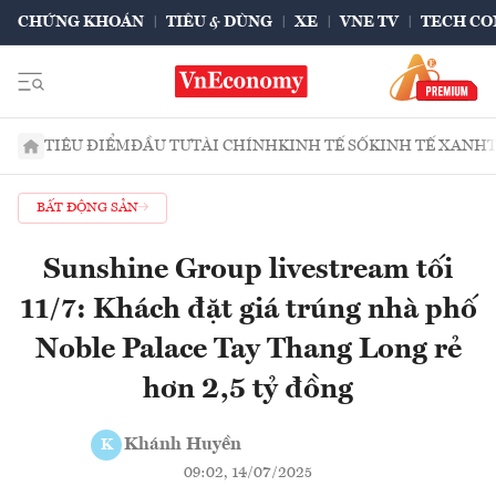
CHỨNG KHOÁN
TIÊU & DÙNG
XE
VNE TV
TECH CO
TIÊU ĐIỂM
ĐẦU TƯ
TÀI CHÍNH
KINH TẾ SỐ
KINH TẾ XANH
BẤT ĐỘNG SẢN
Sunshine Group livestream tối
11/7: Khách đặt giá trúng nhà phố
Noble Palace Tay Thang Long rẻ
hơn 2,5 tỷ đồng
Khánh Huyền
K
09:02, 14/07/2025