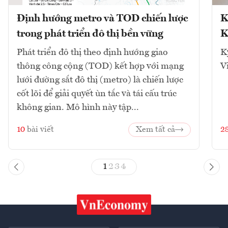
Định hướng metro và TOD chiến lược
K
trong phát triển đô thị bền vững
K
Phát triển đô thị theo định hướng giao
K
thông công cộng (TOD) kết hợp với mạng
V
lưới đường sắt đô thị (metro) là chiến lược
cốt lõi để giải quyết ùn tắc và tái cấu trúc
không gian. Mô hình này tập...
10
bài viết
Xem tất cả
2
1
2
3
4