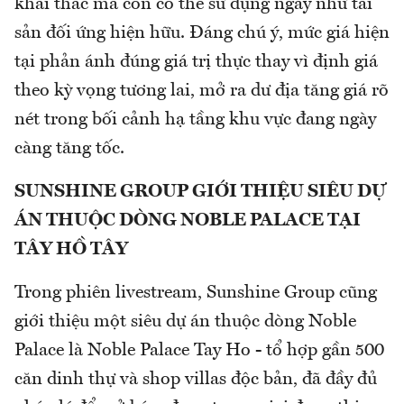
khai thác mà còn có thể sử dụng ngay như tài
sản đối ứng hiện hữu. Đáng chú ý, mức giá hiện
tại phản ánh đúng giá trị thực thay vì định giá
theo kỳ vọng tương lai, mở ra dư địa tăng giá rõ
nét trong bối cảnh hạ tầng khu vực đang ngày
càng tăng tốc.
SUNSHINE GROUP GIỚI THIỆU SIÊU DỰ
ÁN THUỘC DÒNG NOBLE PALACE TẠI
TÂY HỒ TÂY
Trong phiên livestream, Sunshine Group cũng
giới thiệu một siêu dự án thuộc dòng Noble
Palace là Noble Palace Tay Ho - tổ hợp gần 500
căn dinh thự và shop villas độc bản, đã đầy đủ