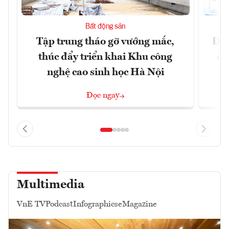
Bất động sản
Tập trung tháo gỡ vướng mắc,
Đồn
thúc đẩy triển khai Khu công
dự
nghệ cao sinh học Hà Nội
Đọc ngay
Multimedia
VnE TV
Podcast
Infographics
eMagazine