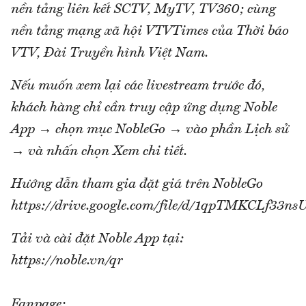
nền tảng liên kết SCTV, MyTV, TV360; cùng
nền tảng mạng xã hội VTVTimes của Thời báo
VTV, Đài Truyền hình Việt Nam.
Nếu muốn xem lại các livestream trước đó,
khách hàng chỉ cần truy cập ứng dụng Noble
App → chọn mục NobleGo → vào phần Lịch sử
→ và nhấn chọn Xem chi tiết.
Hướng dẫn tham gia đặt giá trên NobleGo
https://drive.google.com/file/d/1qpTMKCLf33
Tải và cài đặt Noble App tại:
https://noble.vn/qr
Fanpage: