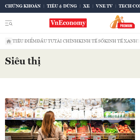
CHỨNG KHOÁN
TIÊU & DÙNG
XE
VNE TV
TECH CO
TIÊU ĐIỂM
ĐẦU TƯ
TÀI CHÍNH
KINH TẾ SỐ
KINH TẾ XANH
Siêu thị