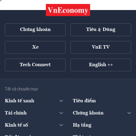
Chứng khoán
Tiêu & Dùng
Xe
VnE TV
Tech Connect
English ++
Tất cả chuyên mục
Kinh tế xanh
Tiêu điểm
Chuyển động xanh
Tài chính
Chứng khoán
Pháp lý
Ngân hàng
Doanh nghiệp niêm yết
Kinh tế số
Hạ tầng
Thương hiệu xanh
Thị trường vốn
Thị trường
Sản phẩm - Thị trường