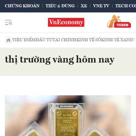
CHỨNG KHOÁN
TIÊU & DÙNG
XE
VNE TV
TECH CO
TIÊU ĐIỂM
ĐẦU TƯ
TÀI CHÍNH
KINH TẾ SỐ
KINH TẾ XANH
thị trường vàng hôm nay