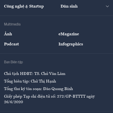
Kinh doanh
Kết nối
Tạp chí kinh tế Việt Nam
eMagazine
Nhà đầu tư
Du lịch
Công nghệ & Startup
Dân sinh
Tư vấn
Nông sản
Doanh nhân
Tư vấn Tiêu & Dùng
Infographics
Hạ tầng
Sức khỏe
Khung pháp lý
Doanh nghiệp
Địa phương
Thị trường
Bảo hiểm
Multimedia
Sự kiện
Nhân lực
Ảnh
eMagazine
Đẹp +
An sinh
Podcast
Infographics
Giải trí
Y tế
Nhà
Ban Biên tập
Ẩm thực
Chủ tịch HĐBT: TS. Chử Văn Lâm
Tổng biên tập: Chử Thị Hạnh
Tổng thư ký tòa soạn: Đào Quang Bính
Giấy phép Tạp chí điện tử số: 272/GP-BTTTT ngày
26/6/2020