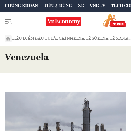
CHỨNG KHOÁN
TIÊU & DÙNG
XE
VNE TV
TECH CO
TIÊU ĐIỂM
ĐẦU TƯ
TÀI CHÍNH
KINH TẾ SỐ
KINH TẾ XANH
Venezuela