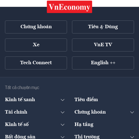
Chứng khoán
Tiêu & Dùng
Xe
VnE TV
Tech Connect
English ++
Tất cả chuyên mục
Kinh tế xanh
Tiêu điểm
Chuyển động xanh
Tài chính
Chứng khoán
Pháp lý
Ngân hàng
Doanh nghiệp niêm yết
Kinh tế số
Hạ tầng
Thương hiệu xanh
Thị trường vốn
Thị trường
Sản phẩm - Thị trường
Bất động sản
Thị trường