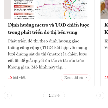
Định hướng metro và TOD chiến lược
K
trong phát triển đô thị bền vững
K
Phát triển đô thị theo định hướng giao
K
thông công cộng (TOD) kết hợp với mạng
V
lưới đường sắt đô thị (metro) là chiến lược
cốt lõi để giải quyết ùn tắc và tái cấu trúc
không gian. Mô hình này tập...
10
bài viết
Xem tất cả
2
1
2
3
4