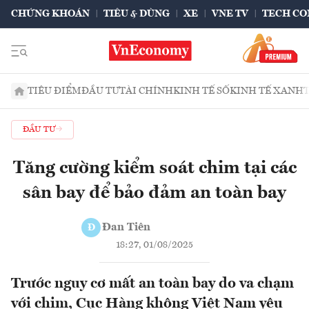
CHỨNG KHOÁN
TIÊU & DÙNG
XE
VNE TV
TECH CO
TIÊU ĐIỂM
ĐẦU TƯ
TÀI CHÍNH
KINH TẾ SỐ
KINH TẾ XANH
ĐẦU TƯ
Tăng cường kiểm soát chim tại các
sân bay để bảo đảm an toàn bay
Đan Tiên
Đ
18:27, 01/08/2025
Trước nguy cơ mất an toàn bay do va chạm
với chim, Cục Hàng không Việt Nam yêu