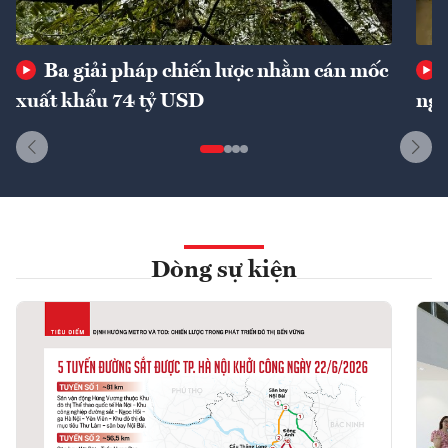
Ba giải pháp chiến lược nhằm cán mốc
xuất khẩu 74 tỷ USD
ngu
Dòng sự kiện