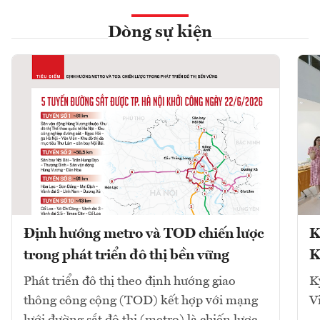
Dòng sự kiện
Định hướng metro và TOD chiến lược
K
trong phát triển đô thị bền vững
K
Phát triển đô thị theo định hướng giao
K
thông công cộng (TOD) kết hợp với mạng
V