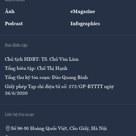
Multimedia
Sự kiện
Nhân lực
Ảnh
eMagazine
Đẹp +
An sinh
Podcast
Infographics
Giải trí
Y tế
Nhà
Ban Biên tập
Ẩm thực
Chủ tịch HĐBT: TS. Chử Văn Lâm
Tổng biên tập: Chử Thị Hạnh
Tổng thư ký tòa soạn: Đào Quang Bính
Giấy phép Tạp chí điện tử số: 272/GP-BTTTT ngày
26/6/2020
Liên hệ tòa soạn
Số 96-98 Hoàng Quốc Việt, Cầu Giấy, Hà Nội