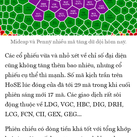
Midcap và Penny nhiều mã tăng dữ dội hôm nay.
Các cổ phiếu vừa và nhỏ xét về chỉ số đại diện
cũng không tăng thêm bao nhiêu, nhưng cổ
phiếu cụ thể thì mạnh. Số mã kịch trần trên
HoSE lúc đóng cửa đã tới 29 mã trong khi cuối
phiên sáng mới 17 mã. Các giao dịch rất sôi
động thuộc về LDG, VGC, HBC, DIG, DRH,
LCG, FCN, CII, GEX, GEG...
Phiên chiều có dòng tiền khá tốt với tổng khớp