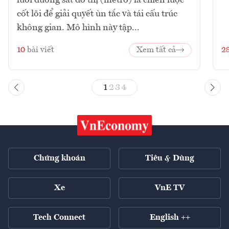
lưới đường sắt đô thị (metro) là chiến lược
cốt lõi để giải quyết ùn tắc và tái cấu trúc
không gian. Mô hình này tập...
10
bài viết
Xem tất cả
2
1
2
3
4
Chứng khoán
Tiêu & Dùng
Xe
VnE TV
Tech Connect
English ++