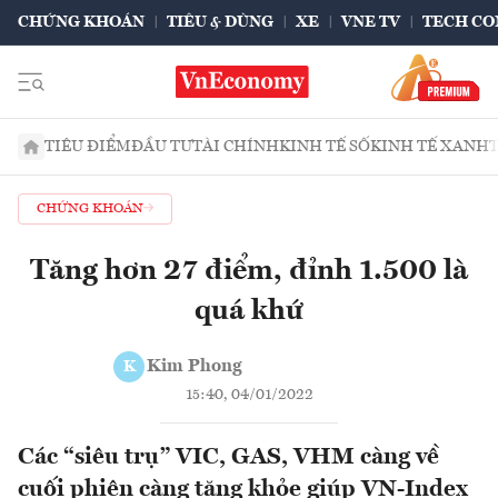
CHỨNG KHOÁN
TIÊU & DÙNG
XE
VNE TV
TECH CO
TIÊU ĐIỂM
ĐẦU TƯ
TÀI CHÍNH
KINH TẾ SỐ
KINH TẾ XANH
CHỨNG KHOÁN
Tăng hơn 27 điểm, đỉnh 1.500 là
quá khứ
Kim Phong
K
15:40, 04/01/2022
Các “siêu trụ” VIC, GAS, VHM càng về
cuối phiên càng tăng khỏe giúp VN-Index