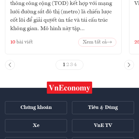
thông công cộng (TOD) kết hợp với mạng
V
lưới đường sắt đô thị (metro) là chiến lược
cốt lõi để giải quyết ùn tắc và tái cấu trúc
không gian. Mô hình này tập...
10
bài viết
Xem tất cả
2
1
2
3
4
Chứng khoán
Tiêu & Dùng
Xe
VnE TV