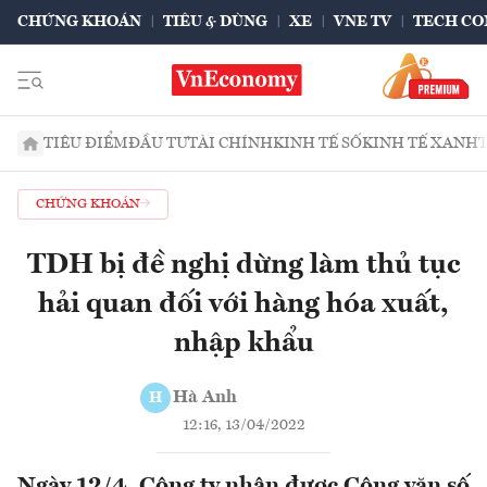
CHỨNG KHOÁN
TIÊU & DÙNG
XE
VNE TV
TECH CO
TIÊU ĐIỂM
ĐẦU TƯ
TÀI CHÍNH
KINH TẾ SỐ
KINH TẾ XANH
CHỨNG KHOÁN
TDH bị đề nghị dừng làm thủ tục
hải quan đối với hàng hóa xuất,
nhập khẩu
Hà Anh
H
12:16, 13/04/2022
Ngày 12/4, Công ty nhận được Công văn số