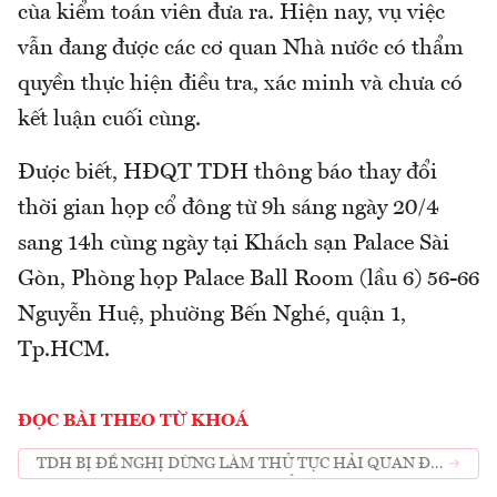
cùa kiểm toán viên đưa ra. Hiện nay, vụ việc
vẫn đang được các cơ quan Nhà nước có thẩm
quyền thực hiện điều tra, xác minh và chưa có
kết luận cuối cùng.
Được biết, HĐQT TDH thông báo thay đổi
thời gian họp cổ đông từ 9h sáng ngày 20/4
sang 14h cùng ngày tại Khách sạn Palace Sài
Gòn, Phòng họp Palace Ball Room (lầu 6) 56-66
Nguyễn Huệ, phường Bến Nghé, quận 1,
Tp.HCM.
ĐỌC BÀI THEO TỪ KHOÁ
TDH BỊ ĐỀ NGHỊ DỪNG LÀM THỦ TỤC HẢI QUAN ĐỐI
VỚI HÀNG HÓA XUẤT NHẬP KHẨU