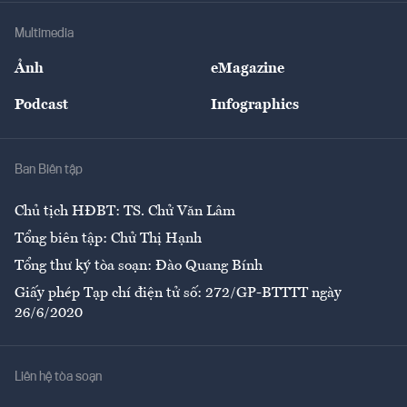
Doanh nghiệp
Địa phương
Thị trường
Bảo hiểm
Multimedia
Sự kiện
Nhân lực
Ảnh
eMagazine
Đẹp +
An sinh
Podcast
Infographics
Giải trí
Y tế
Nhà
Ban Biên tập
Ẩm thực
Chủ tịch HĐBT: TS. Chử Văn Lâm
Tổng biên tập: Chử Thị Hạnh
Tổng thư ký tòa soạn: Đào Quang Bính
Giấy phép Tạp chí điện tử số: 272/GP-BTTTT ngày
26/6/2020
Liên hệ tòa soạn