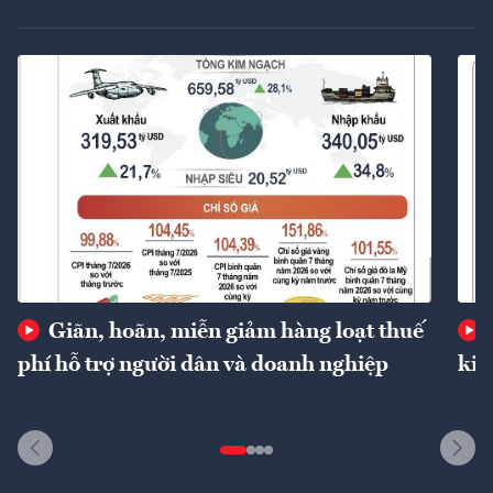
Giãn, hoãn, miễn giảm hàng loạt thuế
phí hỗ trợ người dân và doanh nghiệp
kin