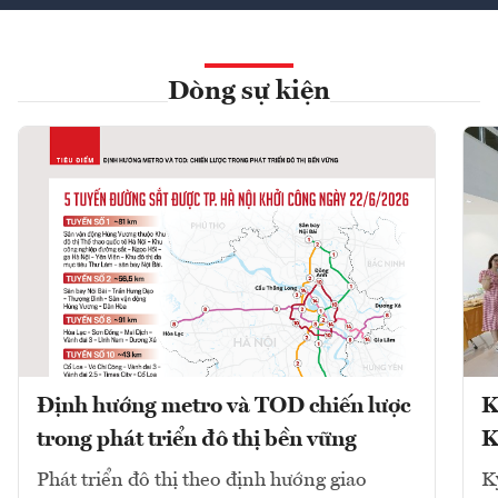
Dòng sự kiện
Định hướng metro và TOD chiến lược
K
trong phát triển đô thị bền vững
K
Phát triển đô thị theo định hướng giao
K