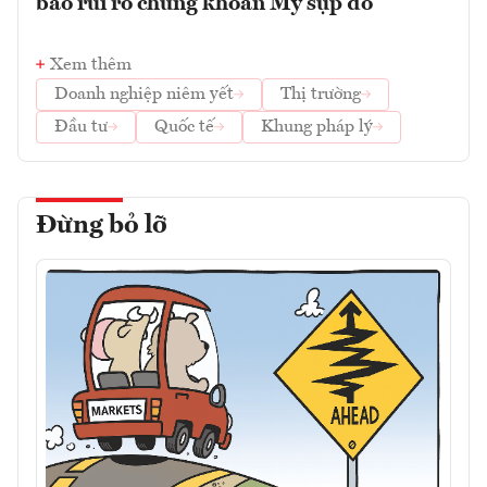
báo rủi ro chứng khoán Mỹ sụp đổ
Xem thêm
Doanh nghiệp niêm yết
Thị trường
Đầu tư
Quốc tế
Khung pháp lý
Đừng bỏ lỡ