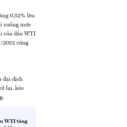
tăng 0,52% lên
ơi xuống mức
ăm của dầu WTI
 1/2022 cũng
 đại dịch
ở lại, kéo
ng.
ầu WTI tăng