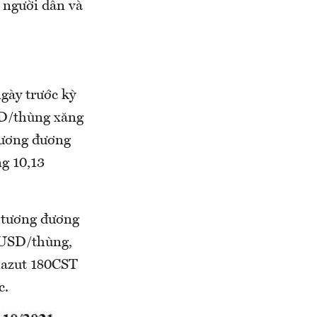
 người dân và
ày trước kỳ
USD/thùng xăng
tương đương
ng 10,13
 tương đương
 USD/thùng,
 mazut 180CST
c.