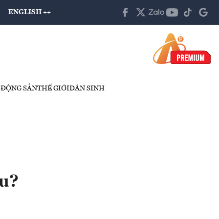
ENGLISH ++
 ĐỘNG SẢN
THẾ GIỚI
DÂN SINH
ầu?