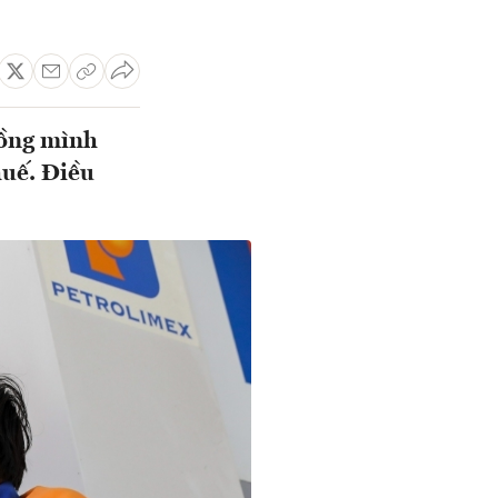
gồng mình
huế. Điều