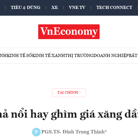
TIÊU & DÙNG
XE
VNE TV
TECH CONNECT
ÍNH
KINH TẾ SỐ
KINH TẾ XANH
THỊ TRƯỜNG
DOANH NGHIỆP
BẤT
TÀI CHÍNH
ả nổi hay ghìm giá xăng d
PGS.TS. Đinh Trọng Thịnh*
P