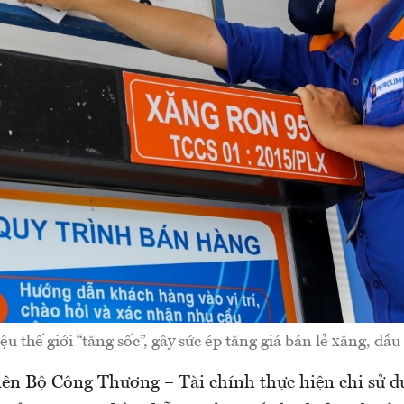
ệu thế giới “tăng sốc”, gây sức ép tăng giá bán lẻ xăng, dầ
iên Bộ Công Thương – Tài chính thực hiện chi sử 