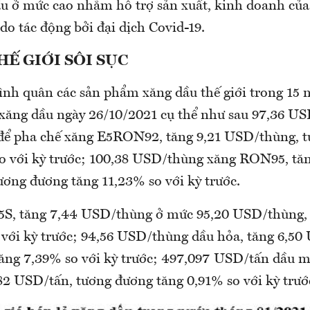
ầu ở mức cao nhằm hỗ trợ sản xuất, kinh doanh của
o tác động bởi đại dịch Covid-19.
HẾ GIỚI SÔI SỤC
ình quân các sản phẩm xăng dầu thế giới trong 15 ng
á xăng dầu ngày 26/10/2021 cụ thể như sau 97,36 
ể pha chế xăng E5RON92, tăng 9,21 USD/thùng, 
 với kỳ trước; 100,38 USD/thùng xăng RON95, tă
ơng đương tăng 11,23% so với kỳ trước.
05S, tăng 7,44 USD/thùng ở mức 95,20 USD/thùng,
với kỳ trước; 94,56 USD/thùng dầu hỏa, tăng 6,50
ăng 7,39% so với kỳ trước; 497,097 USD/tấn dầu
82 USD/tấn, tương đương tăng 0,91% so với kỳ trướ