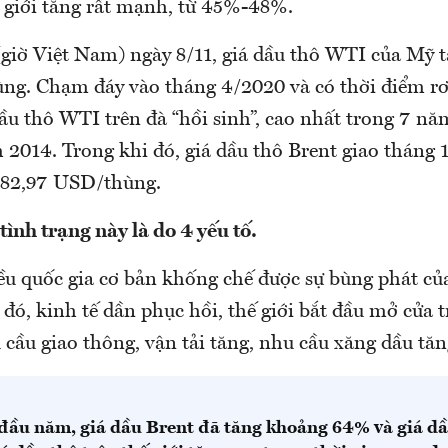
 giới tăng rất mạnh, từ 45%-48%.
(giờ Việt Nam) ngày 8/11, giá dầu thô WTI của Mỹ 
ng. Chạm đáy vào tháng 4/2020 và có thời điểm r
dầu thô WTI trên đà “hồi sinh”, cao nhất trong 7 n
 2014. Trong khi đó, giá dầu thô Brent giao tháng
 82,97 USD/thùng.
ình trạng này là do 4 yếu tố.
u quốc gia cơ bản khống chế được sự bùng phát của
đó, kinh tế dần phục hồi, thế giới bắt đầu mở cửa tr
 cầu giao thông, vận tải tăng, nhu cầu xăng dầu tă
 đầu năm, giá dầu Brent đã tăng khoảng 64% và giá d