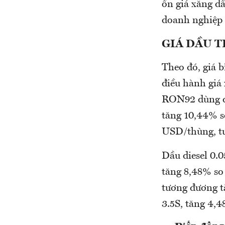
ổn giá xăng d
doanh nghiệp d
GIÁ DẦU T
Theo đó, giá b
điều hành gi
RON92 dùng đ
tăng 10,44% so
USD/thùng, tư
Dầu diesel 0.
tăng 8,48% so 
tương đương t
3.5S, tăng 4,4