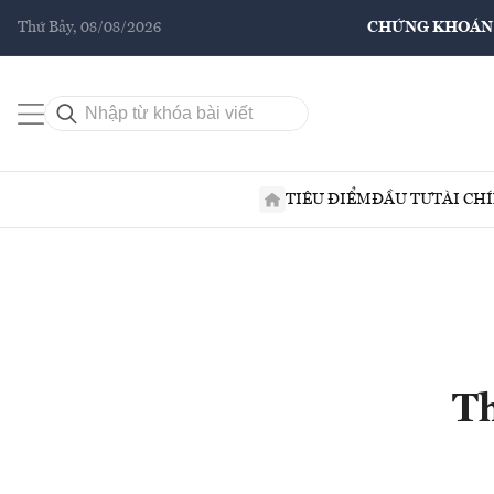
Thứ Bảy, 08/08/2026
CHỨNG KHOÁN
TIÊU ĐIỂM
ĐẦU TƯ
TÀI CH
Th