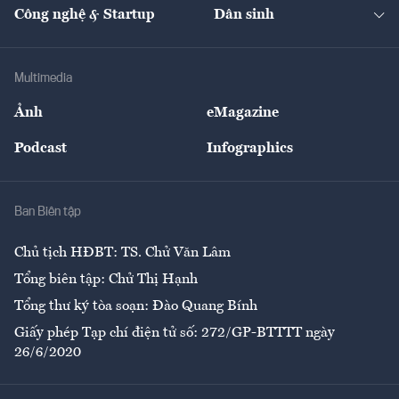
Nhà đầu tư
Du lịch
Công nghệ & Startup
Dân sinh
Tư vấn
Nông sản
Doanh nhân
Tư vấn Tiêu & Dùng
Infographics
Hạ tầng
Sức khỏe
Khung pháp lý
Doanh nghiệp
Địa phương
Thị trường
Bảo hiểm
Multimedia
Sự kiện
Nhân lực
Ảnh
eMagazine
Đẹp +
An sinh
Podcast
Infographics
Giải trí
Y tế
Nhà
Ban Biên tập
Ẩm thực
Chủ tịch HĐBT: TS. Chử Văn Lâm
Tổng biên tập: Chử Thị Hạnh
Tổng thư ký tòa soạn: Đào Quang Bính
Giấy phép Tạp chí điện tử số: 272/GP-BTTTT ngày
26/6/2020