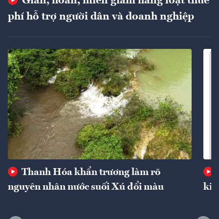
Giãn, hoãn, miễn giảm hàng loạt thuế
phí hỗ trợ người dân và doanh nghiệp
Thanh Hóa khẩn trương làm rõ
nguyên nhân nước suối Xú đổi màu
kin