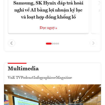
Samsung, SK Hynix đáp trả hoài
Nhữ
nghi về AI bằng lợi nhuận kỷ lục
mộ
và loạt hợp đồng khổng lồ
Đọc ngay
Multimedia
VnE TV
Podcast
Infographics
eMagazine