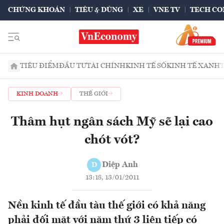
CHỨNG KHOÁN
TIÊU & DÙNG
XE
VNE TV
TECH CO
TIÊU ĐIỂM
ĐẦU TƯ
TÀI CHÍNH
KINH TẾ SỐ
KINH TẾ XANH
KINH DOANH
THẾ GIỚI
Thâm hụt ngân sách Mỹ sẽ lại cao
chót vót?
Diệp Anh
D
13:18, 13/01/2011
Nền kinh tế đầu tàu thế giới có khả năng
phải đối mặt với năm thứ 3 liên tiếp có