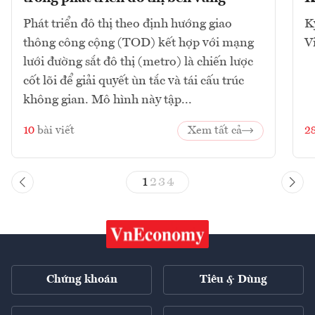
Phát triển đô thị theo định hướng giao
K
thông công cộng (TOD) kết hợp với mạng
V
lưới đường sắt đô thị (metro) là chiến lược
cốt lõi để giải quyết ùn tắc và tái cấu trúc
không gian. Mô hình này tập...
10
bài viết
Xem tất cả
2
1
2
3
4
Chứng khoán
Tiêu & Dùng