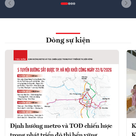
Dòng sự kiện
Định hướng metro và TOD chiến lược
K
trong phát triển đô thị bền vững
K