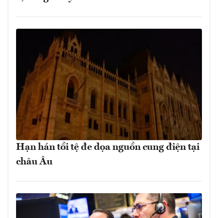
Hạn hán tồi tệ đe dọa nguồn cung điện tại
châu Âu