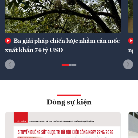
Ba giải pháp chiến lược nhằm cán mốc
xuất khẩu 74 tỷ USD
ngu
Dòng sự kiện