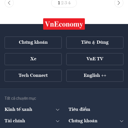
1
2
3
4
Chứng khoán
Tiêu & Dùng
Xe
VnE TV
Tech Connect
English ++
Tất cả chuyên mục
Kinh tế xanh
Tiêu điểm
Chuyển động xanh
Tài chính
Chứng khoán
Pháp lý