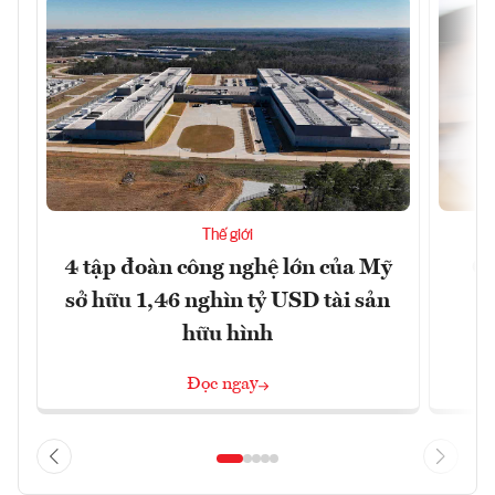
Thế giới
4 tập đoàn công nghệ lớn của Mỹ
Ca
sở hữu 1,46 nghìn tỷ USD tài sản
hữu hình
Đọc ngay