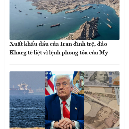
Xuất khẩu dầu của Iran đình trệ, đảo
Kharg tê liệt vì lệnh phong tỏa của Mỹ