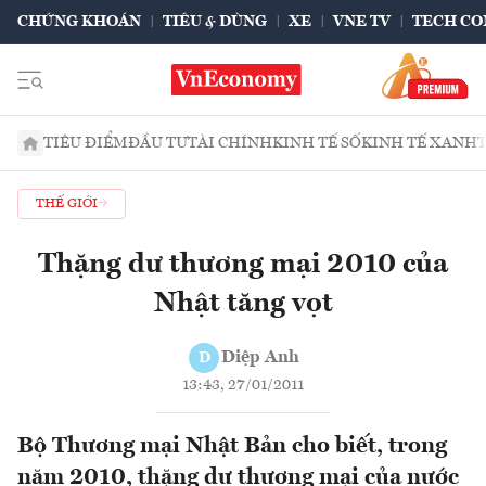
CHỨNG KHOÁN
TIÊU & DÙNG
XE
VNE TV
TECH CO
TIÊU ĐIỂM
ĐẦU TƯ
TÀI CHÍNH
KINH TẾ SỐ
KINH TẾ XANH
THẾ GIỚI
Thặng dư thương mại 2010 của
Nhật tăng vọt
Diệp Anh
D
13:43, 27/01/2011
Bộ Thương mại Nhật Bản cho biết, trong
năm 2010, thặng dư thương mại của nước