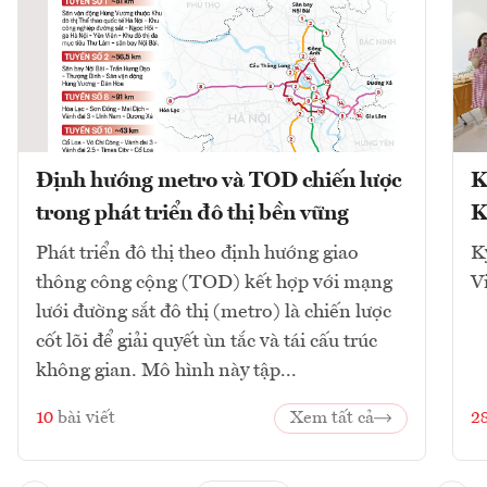
Định hướng metro và TOD chiến lược
K
trong phát triển đô thị bền vững
K
Phát triển đô thị theo định hướng giao
K
thông công cộng (TOD) kết hợp với mạng
V
lưới đường sắt đô thị (metro) là chiến lược
cốt lõi để giải quyết ùn tắc và tái cấu trúc
không gian. Mô hình này tập...
10
bài viết
Xem tất cả
2