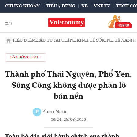
CHỨNG KHOÁN
TIÊU & DÙNG
XE
VNE TV
TECH CO
TIÊU ĐIỂM
ĐẦU TƯ
TÀI CHÍNH
KINH TẾ SỐ
KINH TẾ XANH
BẤT ĐỘNG SẢN
Thành phố Thái Nguyên, Phổ Yên,
Sông Công không được phân lô
bán nền
Phan Nam
P
16:24, 28/06/2023
Toàn bộ địa giới hành chính của thành