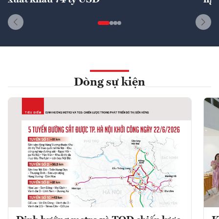
xuất khẩu 74 tỷ USD
ngu
Dòng sự kiện