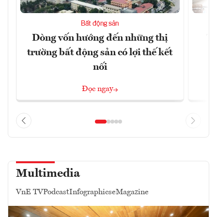
Bất động sản
Dòng vốn hướng đến những thị
Tậ
trường bất động sản có lợi thế kết
t
nối
Đọc ngay
Multimedia
VnE TV
Podcast
Infographics
eMagazine