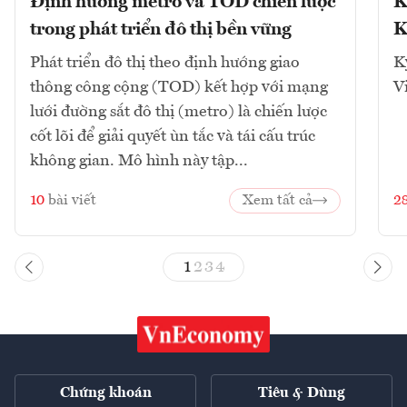
Định hướng metro và TOD chiến lược
K
trong phát triển đô thị bền vững
K
Phát triển đô thị theo định hướng giao
K
thông công cộng (TOD) kết hợp với mạng
V
lưới đường sắt đô thị (metro) là chiến lược
cốt lõi để giải quyết ùn tắc và tái cấu trúc
không gian. Mô hình này tập...
10
bài viết
Xem tất cả
2
1
2
3
4
Chứng khoán
Tiêu & Dùng