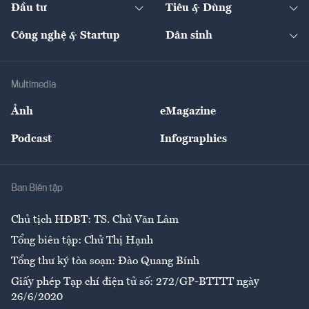
The Guide
Video
Đầu tư
Tiêu & Dùng
Quản trị số
Cafe BĐS
Thị trường
Kinh doanh
Kết nối
Tạp chí kinh tế Việt Nam
eMagazine
Nhà đầu tư
Du lịch
Công nghệ & Startup
Dân sinh
Tư vấn
Nông sản
Doanh nhân
Tư vấn Tiêu & Dùng
Infographics
Hạ tầng
Sức khỏe
Khung pháp lý
Doanh nghiệp
Địa phương
Thị trường
Bảo hiểm
Multimedia
Sự kiện
Nhân lực
Ảnh
eMagazine
Đẹp +
An sinh
Podcast
Infographics
Giải trí
Y tế
Nhà
Ban Biên tập
Ẩm thực
Chủ tịch HĐBT: TS. Chử Văn Lâm
Tổng biên tập: Chử Thị Hạnh
Tổng thư ký tòa soạn: Đào Quang Bính
Giấy phép Tạp chí điện tử số: 272/GP-BTTTT ngày
26/6/2020