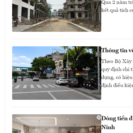
Qua 2 năm tr
kết quả tích 
Thông tin v
Theo Bộ Xây 
quy định chi 
dựng, có hiệu
định điều kiệ
Dòng tiền đ
Ninh