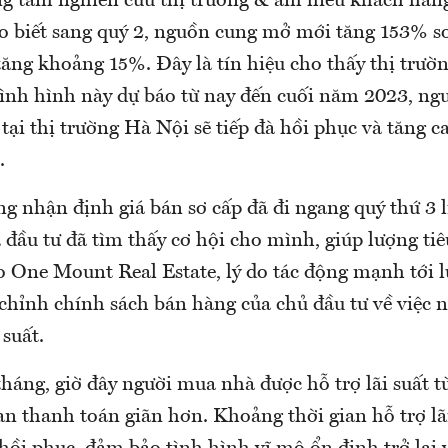
ung tâm nghiên cứu thị trường & am hiểu khách hà
ho biết sang quý 2, nguồn cung mở mới tăng 153% s
tăng khoảng 15%. Đây là tín hiệu cho thấy thị trườ
tình hình này dự báo từ nay đến cuối năm 2023, ng
 tại thị trường Hà Nội sẽ tiếp đà hồi phục và tăng c
.
g nhận định giá bán sơ cấp đã đi ngang quý thứ 3 l
 đầu tư đã tìm thấy cơ hội cho mình, giúp lượng tiê
o One Mount Real Estate, lý do tác động mạnh tới l
 chỉnh chính sách bán hàng của chủ đầu tư về việc n
 suất.
tháng, giờ đây người mua nhà được hỗ trợ lãi suất t
ian thanh toán giãn hơn. Khoảng thời gian hỗ trợ lã