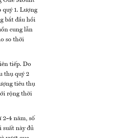
ng One Mount
o quý 1. Lượng
ng bắt đầu hồi
uồn cung lẫn
ao so thời
iên tiếp. Do
u thụ quý 2
ượng tiêu thụ
ới rộng thời
ừ 2-4 năm, số
i suất này đủ