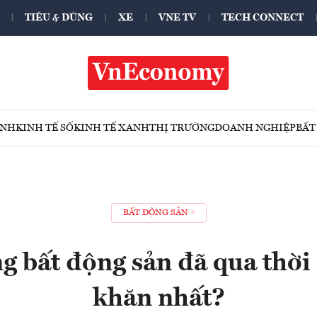
TIÊU & DÙNG
XE
VNE TV
TECH CONNECT
ÍNH
KINH TẾ SỐ
KINH TẾ XANH
THỊ TRƯỜNG
DOANH NGHIỆP
BẤT
BẤT ĐỘNG SẢN
g bất động sản đã qua thờ
khăn nhất?