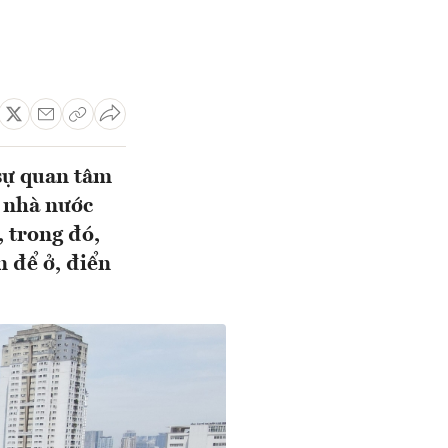
 sự quan tâm
ý nhà nước
, trong đó,
n để ở, điển