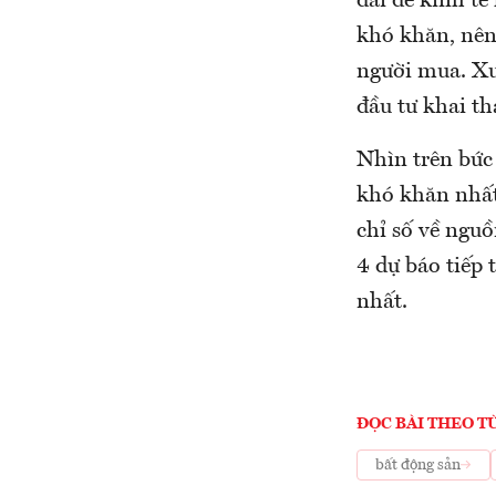
dài để kinh tế
khó khăn, nên 
người mua. Xu 
đầu tư khai t
Nhìn trên bức 
khó khăn nhất 
chỉ số về nguồ
4 dự báo tiếp 
nhất.
ĐỌC BÀI THEO T
bất động sản