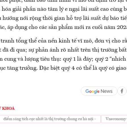
 hồi phục, đảm bảo tình hình vĩ mô ổn định trở lại 
hóa giải phần nào tâm lý e ngại lãi suất cao cùng 
hướng nới rộng thời gian hỗ trợ lãi suất dự báo ti
hác, áp dụng cho các sản phẩm mới ra cuối năm 202
tranh tổng thể của nền kinh tế vĩ mô, đơn vị cho r
đã đi qua; sự phản ánh rõ nhất trên thị trường bất
n cung và lượng tiêu thụ: quý 1 là đáy; quý 2 “nhích 
tục tăng trưởng. Đặc biệt quý 4 có thể là quý có gia
Ừ KHOÁ
điểm sáng tích cực nhất là thị trường chung cư hà nội
Vneconomy