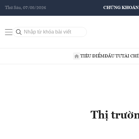
Thứ Sáu, 07/08/2026
CHỨNG KHOÁN
TIÊU ĐIỂM
ĐẦU TƯ
TÀI CH
Thị trườn