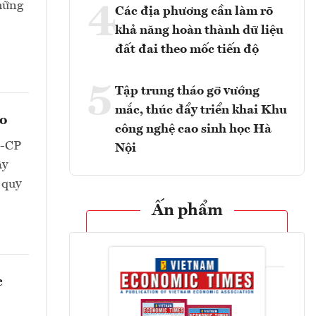
hững
4
Các địa phương cần làm rõ
khả năng hoàn thành dữ liệu
đất đai theo mốc tiến độ
5
Tập trung tháo gỡ vướng
mắc, thúc đẩy triển khai Khu
eo
công nghệ cao sinh học Hà
Đ-CP
Nội
ây
 quy
Ấn phẩm
c