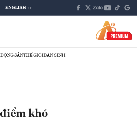
ENGLISH ++
 ĐỘNG SẢN
THẾ GIỚI
DÂN SINH
i điểm khó