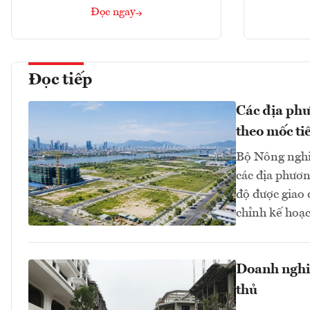
Đọc ngay
Đọc tiếp
Các địa phư
theo mốc ti
Bộ Nông nghi
các địa phươn
độ được giao
chỉnh kế hoạc
Doanh nghiệ
thủ