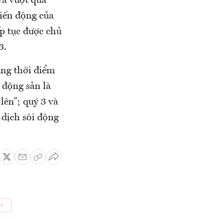
và vượt qua
biến động của
ếp tục được chủ
3.
ằng thời điểm
 động sản là
lên”; quý 3 và
o dịch sôi động