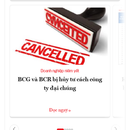
Doanh nghiệp niêm yết
BCG và BCR bị hủy tư cách công
Kh
ty đại chúng
ba
Đọc ngay