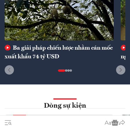
Ba giải pháp chiến lược nhằm cán mốc
xuất khẩu 74 tỷ USD
ngu
Dòng sự kiện