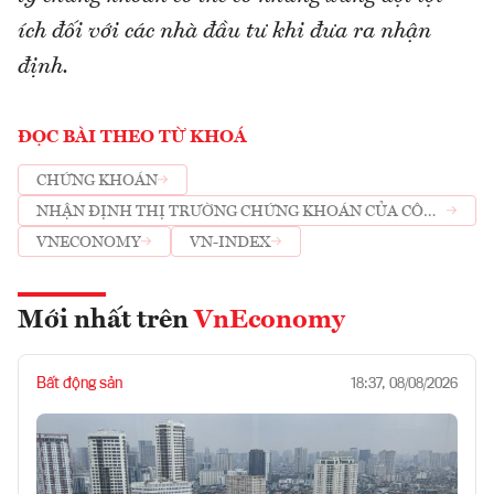
ích đối với các nhà đầu tư khi đưa ra nhận
định.
ĐỌC BÀI THEO TỪ KHOÁ
CHỨNG KHOÁN
NHẬN ĐỊNH THỊ TRƯỜNG CHỨNG KHOÁN CỦA CÔNG
TY CHỨNG KHOÁN
VNECONOMY
VN-INDEX
Mới nhất trên
VnEconomy
Bất động sản
18:37, 08/08/2026