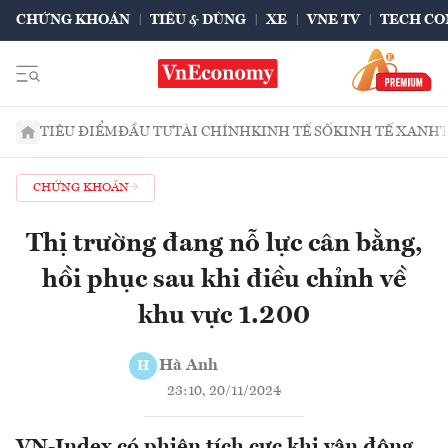
CHỨNG KHOÁN
TIÊU & DÙNG
XE
VNE TV
TECH CO
TIÊU ĐIỂM
ĐẦU TƯ
TÀI CHÍNH
KINH TẾ SỐ
KINH TẾ XANH
CHỨNG KHOÁN
Thị trường đang nỗ lực cân bằng,
hồi phục sau khi điều chỉnh về
khu vực 1.200
Hà Anh
H
23:10, 20/11/2024
VN-Index có phiên tích cực khi vận động