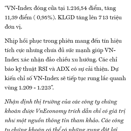
“VN-Index đóng cửa tại 1.216,54 điểm, tăng
11,39 điểm ( 0,95%). KLGD tăng lên 713 triệu
đơn vị.
Nhịp hồi phục trong phiên mang đến tín hiệu
tích cực nhưng chưa đủ sức mạnh giúp VN-
Index xác nhận đảo chiều xu hướng. Các chỉ
báo kỹ thuật RSI và ADX có sự cải thiện. Dự
kiến chỉ số VN-Index sẽ tiếp tục rung lắc quanh
vùng 1.209 - 1.223”.
Nhận định thị trường của các công ty chứng
khoán được VnEconomy trích dẫn chỉ có giá trị
như một nguồn thông tin tham khảo. Các công
ty chứng khoán có thể có những xung đột lợi