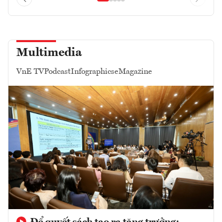
Multimedia
VnE TV
Podcast
Infographics
eMagazine