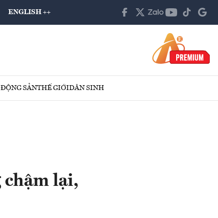
ENGLISH ++
 ĐỘNG SẢN
THẾ GIỚI
DÂN SINH
 chậm lại,