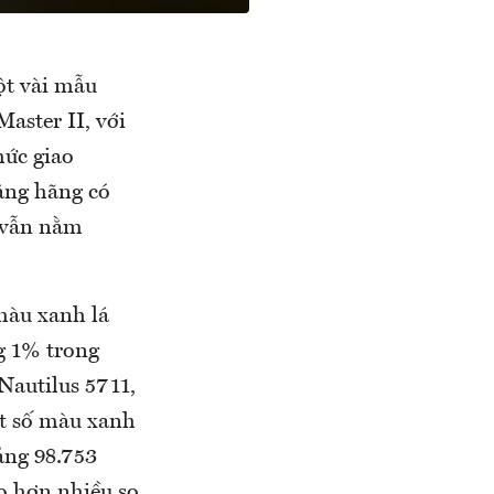
ột vài mẫu
aster II, với
mức giao
ằng hãng có
 vẫn nằm
màu xanh lá
g 1% trong
Nautilus 5711,
ặt số màu xanh
ảng 98.753
o hơn nhiều so