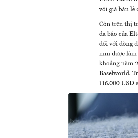
với giá bán lẻ
Còn trên thị t
da báo của El
đối với dòng 
mm được làm t
khoảng năm 20
Baselworld. T
116.000 USD s