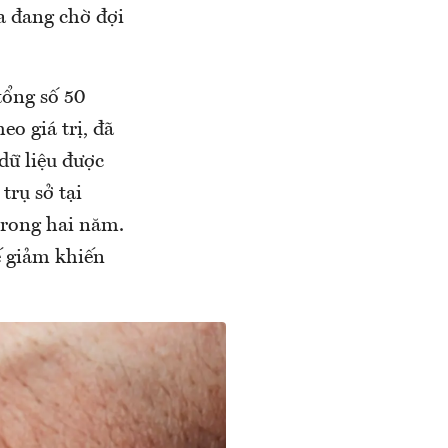
a đang chờ đợi
tổng số 50
eo giá trị, đã
dữ liệu được
trụ sở tại
rong hai năm.
tế giảm khiến