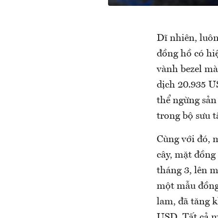
Dĩ nhiên, luôn
đồng hồ có hiệ
vành bezel mà
dịch 20.935 U
thể ngừng sản
trong bộ sưu t
Cùng với đó, 
cây, mặt đồng
tháng 3, lên m
một mẫu đồng 
lam, đã tăng 
USD. Tất cả m