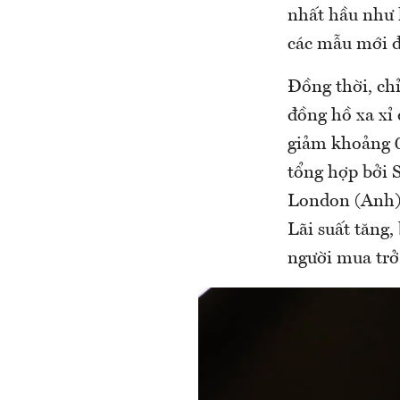
nhất hầu như 
các mẫu mới đ
Đồng thời, ch
đồng hồ xa xỉ 
giảm khoảng 0
tổng hợp bởi S
London (Anh).
Lãi suất tăng,
người mua trở