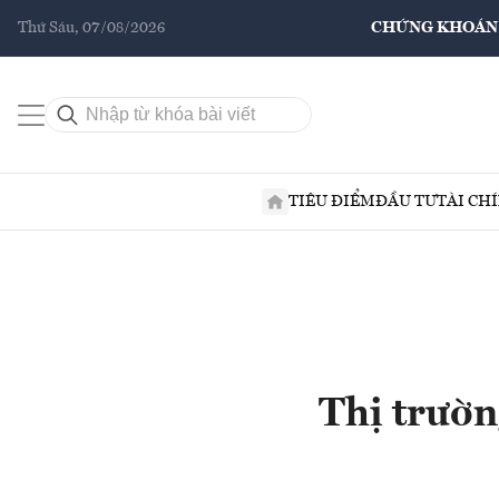
Thứ Sáu, 07/08/2026
CHỨNG KHOÁN
TIÊU ĐIỂM
ĐẦU TƯ
TÀI CH
Thị trườn