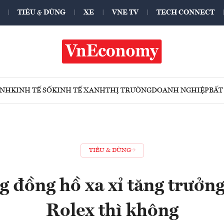
TIÊU & DÙNG
XE
VNE TV
TECH CONNECT
ÍNH
KINH TẾ SỐ
KINH TẾ XANH
THỊ TRƯỜNG
DOANH NGHIỆP
BẤT
TIÊU & DÙNG
g đồng hồ xa xỉ tăng trưởng
Rolex thì không