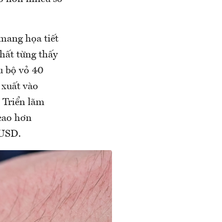
 mang họa tiết
hất từng thấy
u bộ vỏ 40
 xuất vào
 Triển lãm
cao hơn
 USD.