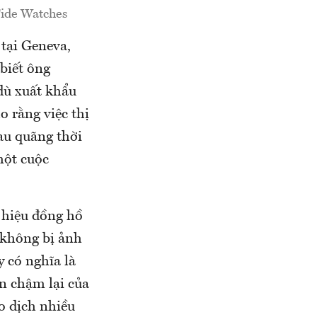
Tide Watches
tại Geneva,
biết ông
 dù xuất khẩu
 rằng việc thị
sau quãng thời
một cuộc
 hiệu đồng hồ
 không bị ảnh
 có nghĩa là
ạn chậm lại của
o dịch nhiều