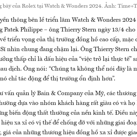
g bày của Rolex tại Watch & Wonders 2024. Ảnh: Time+
ruyền thông bên lề triển lãm Watch & Wonders 2024 
 Patek Philippe – ông Thierry Stern ngày 13/4 cho 
về triển vọng của thị trường đồng hồ cao cấp, mặc
Sĩ nhìn chung đang chậm lại. Ông Thierry Stern cho
ưởng thấp chỉ là dấu hiệu của “việc trở lại thực tế” 
sau dịch. Ông nói: “Chúng ta không thể nói đây là 
ó chỉ tác động để thị trường ổn định hơn”.
tư vấn quản lý Bain & Company của Mỹ, các thương
thường dựa vào nhóm khách hàng rất giàu có và họ
ng biến động thất thường của nền kinh tế. Điều này
iệu xa xỉ có vị thế để chống đỡ với những giai đo
, giá của những thương hiệu đồng hồ xa xỉ được gia