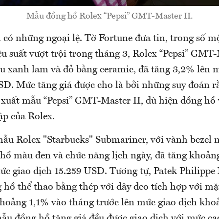
Mẫu đồng hồ Rolex “Pepsi” GMT-Master II.
 có những ngoại lệ. Tờ Fortune đưa tin, trong số m
u suất vượt trội trong tháng 3, Rolex “Pepsi” GMT-M
u xanh lam và đỏ bằng ceramic, đã tăng 3,2% lên 
SD. Mức tăng giá được cho là bởi những suy đoán r
 xuất mẫu “Pepsi” GMT-Master II, dù hiện đồng hồ
ập của Rolex.
mẫu Rolex "Starbucks" Submariner, với vành bezel 
 hồ màu đen và chức năng lịch ngày, đã tăng khoản
ức giao dịch 15.259 USD. Tương tự, Patek Philippe 
hồ thể thao bằng thép với dây đeo tích hợp với m
khoảng 1,1% vào tháng trước lên mức giao dịch kho
ẫu đồng hồ tăng giá đều được giao dịch với mức ca