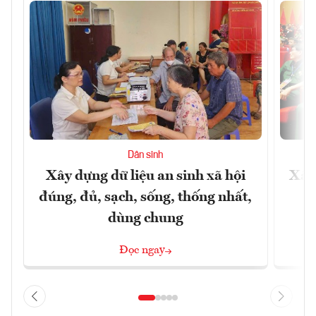
Dân sinh
Xây dựng dữ liệu an sinh xã hội
Xây
đúng, đủ, sạch, sống, thống nhất,
dùng chung
Đọc ngay