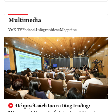
Multimedia
VnE TV
Podcast
Infographics
eMagazine
Để quyết sách tạo ra tăng trưởng: