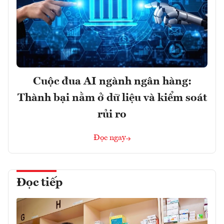
Cuộc đua AI ngành ngân hàng:
Thành bại nằm ở dữ liệu và kiểm soát
rủi ro
Đọc ngay
Đọc tiếp