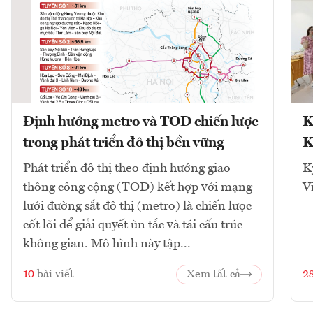
Định hướng metro và TOD chiến lược
K
trong phát triển đô thị bền vững
K
Phát triển đô thị theo định hướng giao
K
thông công cộng (TOD) kết hợp với mạng
V
lưới đường sắt đô thị (metro) là chiến lược
cốt lõi để giải quyết ùn tắc và tái cấu trúc
không gian. Mô hình này tập...
10
bài viết
Xem tất cả
2