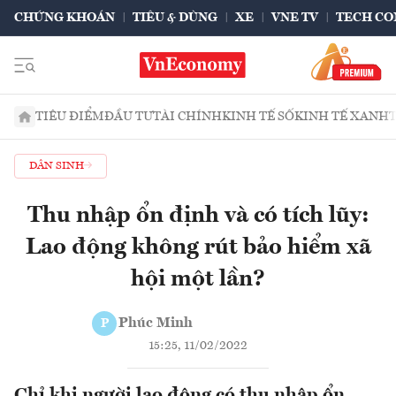
CHỨNG KHOÁN
TIÊU & DÙNG
XE
VNE TV
TECH CO
TIÊU ĐIỂM
ĐẦU TƯ
TÀI CHÍNH
KINH TẾ SỐ
KINH TẾ XANH
DÂN SINH
Thu nhập ổn định và có tích lũy:
Lao động không rút bảo hiểm xã
hội một lần?
Phúc Minh
P
15:25, 11/02/2022
Chỉ khi người lao động có thu nhập ổn