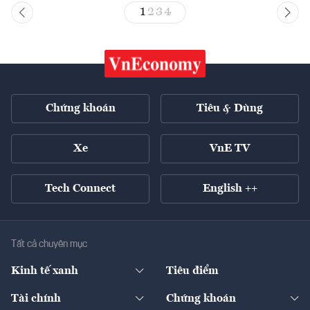
1
2
3
4
Chứng khoán
Tiêu & Dùng
Xe
VnE TV
Tech Connect
English ++
Tất cả chuyên mục
Kinh tế xanh
Tiêu điểm
Chuyển động xanh
Tài chính
Chứng khoán