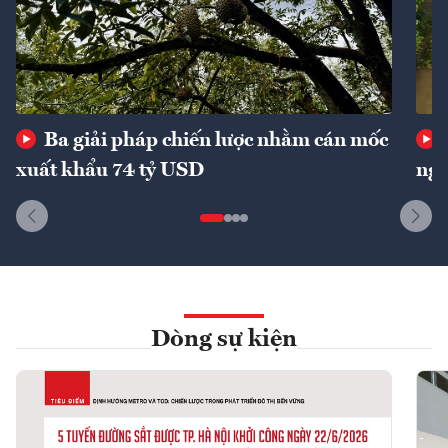
Ba giải pháp chiến lược nhằm cán mốc
xuất khẩu 74 tỷ USD
ngu
Dòng sự kiện