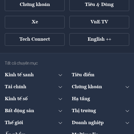
Chứng khoán
Tiêu & Dùng
Xe
VnE TV
Tech Connect
English ++
Tất cả chuyên mục
Kinh tế xanh
Tiêu điểm
Chuyển động xanh
Tài chính
Chứng khoán
Pháp lý
Ngân hàng
Doanh nghiệp niêm yết
Kinh tế số
Hạ tầng
Thương hiệu xanh
Thị trường vốn
Thị trường
Sản phẩm - Thị trường
Bất động sản
Thị trường
Diễn đàn
Thuế
Đầu tư
Tài sản số
Chính sách
Xuất nhập khẩu
Thế giới
Doanh nghiệp
Bảo hiểm
Quốc tế
Dịch vụ số
Thị trường
Khung pháp lý
Kinh tế
Chuyển động