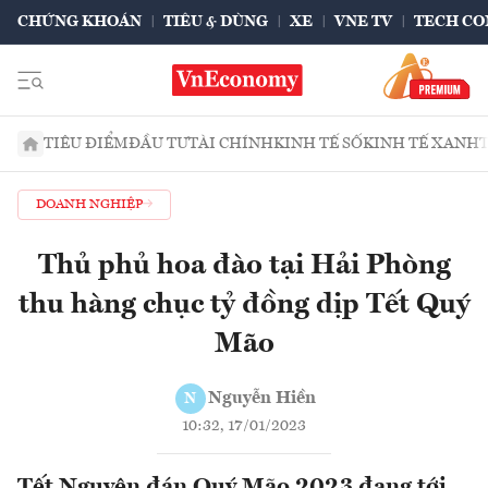
CHỨNG KHOÁN
TIÊU & DÙNG
XE
VNE TV
TECH CO
TIÊU ĐIỂM
ĐẦU TƯ
TÀI CHÍNH
KINH TẾ SỐ
KINH TẾ XANH
DOANH NGHIỆP
Thủ phủ hoa đào tại Hải Phòng
thu hàng chục tỷ đồng dịp Tết Quý
Mão
Nguyễn Hiền
N
10:32, 17/01/2023
Tết Nguyên đán Quý Mão 2023 đang tới