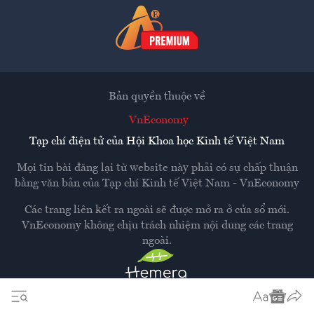
Bản quyền thuộc về
VnEconomy
Tạp chí điện tử của Hội Khoa học Kinh tế Việt Nam
Mọi tin bài đăng lại từ website này phải có sự chấp thuận
bằng văn bản của
Tạp chí Kinh tế Việt Nam - VnEconomy
Các trang liên kết ra ngoài sẽ được mở ra ở cửa sổ mới.
VnEconomy không chịu trách nhiệm nội dung các trang
ngoài.
Thiết kế và phát triển bởi
Hemera Media