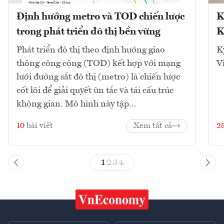
Định hướng metro và TOD chiến lược
K
trong phát triển đô thị bền vững
K
Phát triển đô thị theo định hướng giao
K
thông công cộng (TOD) kết hợp với mạng
V
lưới đường sắt đô thị (metro) là chiến lược
cốt lõi để giải quyết ùn tắc và tái cấu trúc
không gian. Mô hình này tập...
10
bài viết
Xem tất cả
2
1
2
3
4