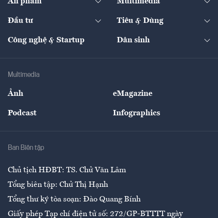
Ấn phẩm
Multimedia
Khung pháp lý
Start-up
Dự án
Công nghiệp
Chuyển động 24h
Đối thoại
The Guide
Video
Đầu tư
Tiêu & Dùng
Quản trị số
Cafe BĐS
Thị trường
Kinh doanh
Kết nối
Tạp chí kinh tế Việt Nam
eMagazine
Nhà đầu tư
Du lịch
Công nghệ & Startup
Dân sinh
Tư vấn
Nông sản
Doanh nhân
Tư vấn Tiêu & Dùng
Infographics
Hạ tầng
Sức khỏe
Khung pháp lý
Doanh nghiệp
Địa phương
Thị trường
Bảo hiểm
Multimedia
Sự kiện
Nhân lực
Ảnh
eMagazine
Đẹp +
An sinh
Podcast
Infographics
Giải trí
Y tế
Nhà
Ban Biên tập
Ẩm thực
Chủ tịch HĐBT: TS. Chử Văn Lâm
Tổng biên tập: Chử Thị Hạnh
Tổng thư ký tòa soạn: Đào Quang Bính
Giấy phép Tạp chí điện tử số: 272/GP-BTTTT ngày