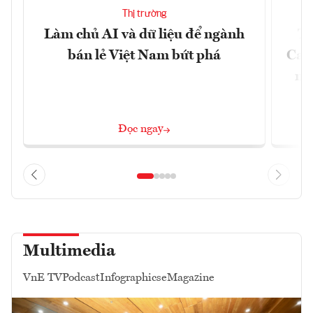
Thị trường
Làm chủ AI và dữ liệu để ngành
Từ
bán lẻ Việt Nam bứt phá
Car
mô
Đọc ngay
Multimedia
VnE TV
Podcast
Infographics
eMagazine