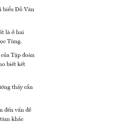
ại biểu Đỗ Văn
t là ở hai
gọc Tùng.
c của Tập đoàn
o biết kết
ướng thấy cần
n đến vấn đề
t tâm khắc