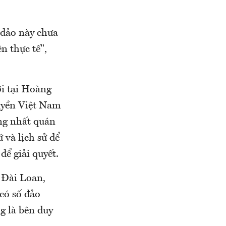
n đảo này chưa
n thực tế",
i tại Hoàng
quyền Việt Nam
ờng nhất quán
 và lịch sử để
ể giải quyết.
 Đài Loan,
có số đảo
g là bên duy