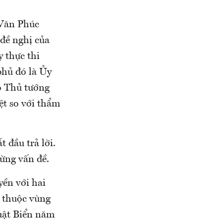
 Văn Phúc
đề nghị của
y thực thi
phủ đó là Ủy
ó Thủ tướng
ệt so với thẩm
t đầu trả lời.
từng vấn đề.
yền với hai
ý thuộc vùng
uật Biển năm