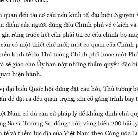
ề xã hội bức xúc...
n quan đến tái cơ cấu nền kinh tế, đại biểu Nguyễn
n điểm của người đứng đầu Chính phủ về ý kiến và 
gia rằng trước hết cần phải tái cơ cấu chính bộ má
 cần có một thiết chế mới, một cơ quan của Chính 
u nền kinh tế do Thủ tướng Chính phủ hoặc một Ph
và sẽ giao cho Ủy ban này những thẩm quyền đặc bi
quan hiện hành.
 vị đại biểu Quốc hội dừng đặt câu hỏi, Thủ tướng bắ
ấn đề đặt ra đều quan trọng, xin cố gắng trình bày 
iệt Nam có đủ căn cứ pháp lý để khẳng định chủ qu
g Sa và Trường Sa, đồng thời, vùng biển 200 hải l
h tế và thềm lục địa của Việt Nam theo Công ước L