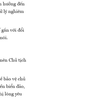
nh hưởng đến
xử lý nghiêm
 gắn với đổi
nói.
 nên Chủ tịch
ề bảo vệ chủ
ền biển đảo,
hị lòng yêu