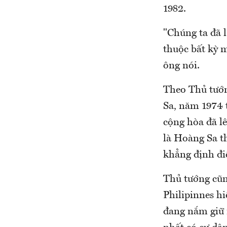
1982.
"Chúng ta đã l
thuộc bất kỳ m
ông nói.
Theo Thủ tướn
Sa, năm 1974 
cộng hòa đã lê
là Hoàng Sa th
khẳng định đi
Thủ tướng cũn
Philipinnes h
đang nắm giữ n