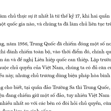
àm chủ thực sự ít nhất là từ thế kỷ 17, khi hai quầ
ột quốc gia nào, và chúng ta đã làm chủ liên tục trê
g, năm 1956, Trung Quốc đã chiếm đóng một số nơ
thì đánh chiếm toàn bộ, vào thời điểm đó, chính 
n án và đề nghị Liên hiệp quốc can thiệp. Lập trư
uộc chủ quyền của Việt Nam, chúng ta có đủ căn cứ
ều này, nhưng chủ trương dùng biện pháp hòa bình đ
g cho biết, tại quần đảo Trường Sa thì Trung Quốc,
iện đang chiếm giữ một số đảo, tuy nhiên Việt Nam 
hiều nhất so với các bên có đòi hỏi chủ quyền, cũn