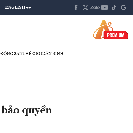
ENGLISH ++
 ĐỘNG SẢN
THẾ GIỚI
DÂN SINH
 bảo quyền