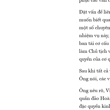
phục các vấn đ
Đặt vấn đề liê
muốn biết qua
một số chuyên 
nhiệm vụ này,
ban tái cơ cấ
làm Chủ tịch 
quyền của cơ 
Sau khi tất cả
Ông nói, các v
Ông nêu rõ, V
quần đảo Hoàn
đặc quyền kin