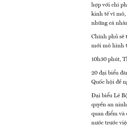
hợp với chi p
kinh tế vĩ mô,
những cá nhân
Chính phủ sẽ t
mới mô hình t
10h30 phút, Th
20 đại biểu đă
Quốc hội đề n
Đại biểu Lê B
quyền an ninh 
quan điểm và 
nước trước việ