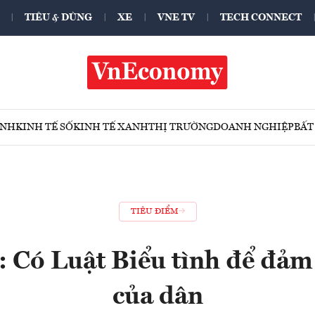
TIÊU & DÙNG
XE
VNE TV
TECH CONNECT
ÍNH
KINH TẾ SỐ
KINH TẾ XANH
THỊ TRƯỜNG
DOANH NGHIỆP
BẤT
TIÊU ĐIỂM
: Có Luật Biểu tình để đảm
của dân