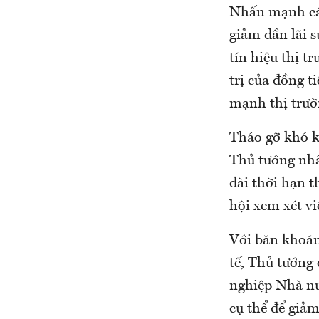
Nhấn mạnh các
giảm dần lãi s
tín hiệu thị 
trị của đồng t
mạnh thị trườ
Tháo gỡ khó k
Thủ tướng nhấ
dài thời hạn t
hội xem xét v
Với băn khoăn 
tế, Thủ tướng 
nghiệp Nhà nư
cụ thể để giả