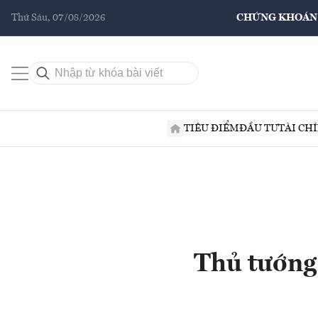
Thứ Sáu, 07/08/2026
CHỨNG KHOÁN
TIÊU ĐIỂM
ĐẦU TƯ
TÀI CH
Thủ tướng