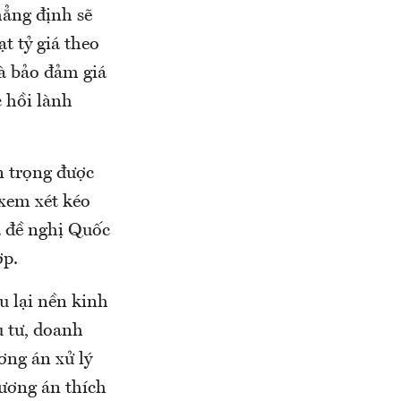
hẳng định sẽ
t tỷ giá theo
và bảo đảm giá
c hồi lành
n trọng được
xem xét kéo
à đề nghị Quốc
ợp.
u lại nền kinh
u tư, doanh
ơng án xử lý
ương án thích