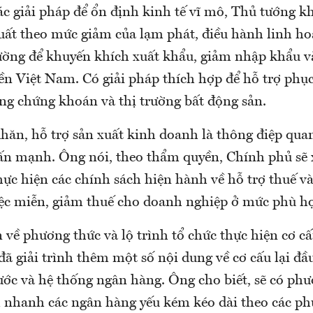
 giải pháp để ổn định kinh tế vĩ mô, Thủ tướng k
uất theo mức giảm của lạm phát, điều hành linh hoạ
trường để khuyến khích xuất khẩu, giảm nhập khẩu 
iền Việt Nam. Có giải pháp thích hợp để hỗ trợ phụ
ng chứng khoán và thị trường bất động sản.
hăn, hỗ trợ sản xuất kinh doanh là thông điệp qua
n mạnh. Ông nói, theo thẩm quyền, Chính phủ sẽ 
hực hiện các chính sách hiện hành về hỗ trợ thuế v
iệc miễn, giảm thuế cho doanh nghiệp ở mức phù h
về phương thức và lộ trình tổ chức thực hiện cơ cấ
đã giải trình thêm một số nội dung về cơ cấu lại đầ
ớc và hệ thống ngân hàng. Ông cho biết, sẽ có phư
m nhanh các ngân hàng yếu kém kéo dài theo các ph