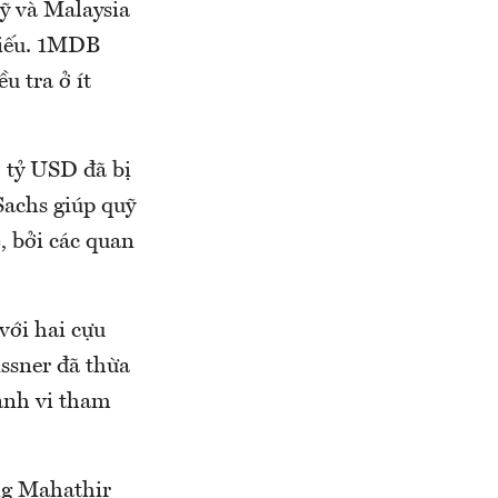
ỹ và Malaysia
hiếu. 1MDB
u tra ở ít
5 tỷ USD đã bị
achs giúp quỹ
, bởi các quan
với hai cựu
ssner đã thừa
ành vi tham
ng Mahathir