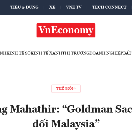
TIÊU & DÙNG
XE
VNE TV
TECH CONNECT
ÍNH
KINH TẾ SỐ
KINH TẾ XANH
THỊ TRƯỜNG
DOANH NGHIỆP
BẤT
THẾ GIỚI
g Mahathir: “Goldman Sac
dối Malaysia”