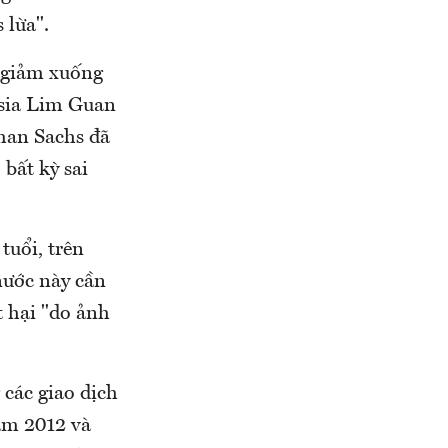
 lừa".
s giảm xuống
ysia Lim Guan
man Sachs đã
bất kỳ sai
tuổi, trên
nước này cần
t hại "do ảnh
các giao dịch
ăm 2012 và