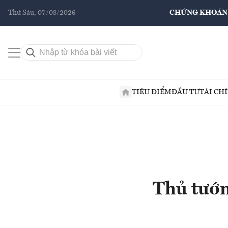
Thứ Sáu, 07/08/2026
CHỨNG KHOÁN
TIÊU ĐIỂM
ĐẦU TƯ
TÀI CH
Thủ tướn