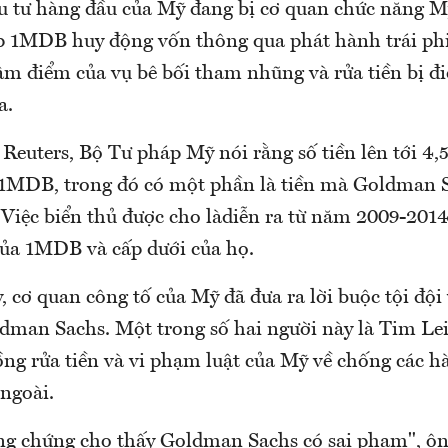
 tư hàng đầu của Mỹ đang bị cơ quan chức năng M
iúp 1MDB huy động vốn thông qua phát hành trái p
âm điểm của vụ bê bối tham nhũng và rửa tiền bị điề
a.
Reuters, Bộ Tư pháp Mỹ nói rằng số tiền lên tới 4,
 1MDB, trong đó có một phần là tiền mà Goldman S
 Việc biển thủ được cho làdiễn ra từ năm 2009-2014
của 1MDB và cấp dưới của họ.
 cơ quan công tố của Mỹ đã đưa ra lời buộc tội đội 
dman Sachs. Một trong số hai người này là Tim Lei
ng rửa tiền và vi phạm luật của Mỹ về chống các h
ngoài.
g chứng cho thấy Goldman Sachs có sai phạm", ô