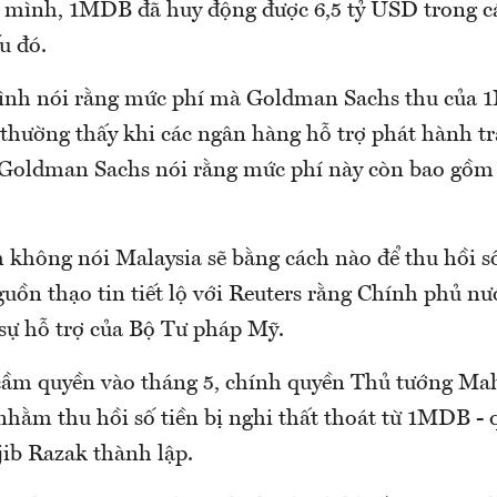
 mình, 1MDB đã huy động được 6,5 tỷ USD trong c
u đó.
ình nói rằng mức phí mà Goldman Sachs thu của 
thường thấy khi các ngân hàng hỗ trợ phát hành tr
 Goldman Sachs nói rằng mức phí này còn bao gồm p
 không nói Malaysia sẽ bằng cách nào để thu hồi số
uồn thạo tin tiết lộ với Reuters rằng Chính phủ n
sự hỗ trợ của Bộ Tư pháp Mỹ.
 cầm quyền vào tháng 5, chính quyền Thủ tướng Mah
nhằm thu hồi số tiền bị nghi thất thoát từ 1MDB - 
ib Razak thành lập.