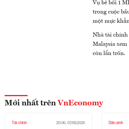
Vụ bê bối 1 M
trong cuộc bầ
một mực khẳn
Nhà tài chính
Malaysia xem 
còn lẩn trốn.
Mới nhất trên
VnEconomy
Tài chính
Dân sinh
20:06, 07/08/2026