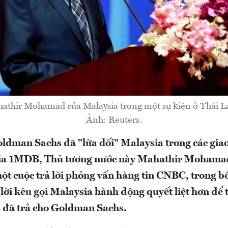
athir Mohamad của Malaysia trong một sự kiện ở Thái L
Ảnh: Reuters.
dman Sachs đã "lừa dối" Malaysia trong các giao
gia 1MDB, Thủ tương nước này Mahathir Mohamad
ột cuộc trả lời phỏng vấn hàng tin CNBC, trong b
lời kêu gọi Malaysia hành động quyết liệt hơn để t
đã trả cho Goldman Sachs.