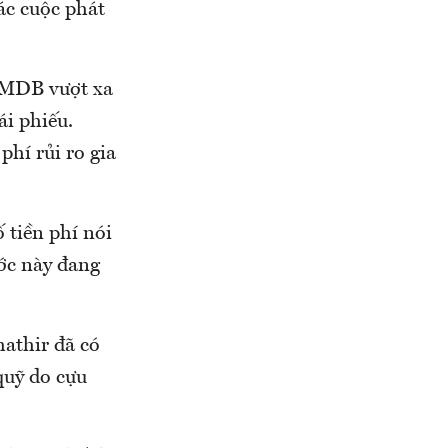
ác cuộc phát
1MDB vượt xa
ái phiếu.
hí rủi ro gia
 tiền phí nói
ước này đang
athir đã có
quỹ do cựu