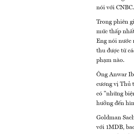
nói với CNBC.
Trong phiên g
mức thấp nhất
Eng nói nước 
thu được từ c
phạm nào.
Ông Anwar Ibr
cương vị Thủ 
có "những biện
hưởng đến hìn
Goldman Sachs
với 1MDB, bao