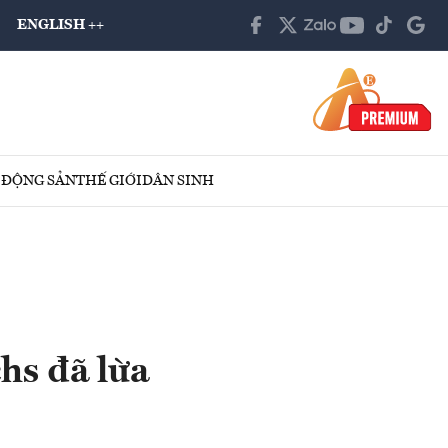
ENGLISH ++
 ĐỘNG SẢN
THẾ GIỚI
DÂN SINH
hs đã lừa