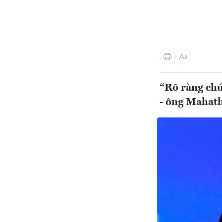
“Rõ ràng chú
- ông Mahath