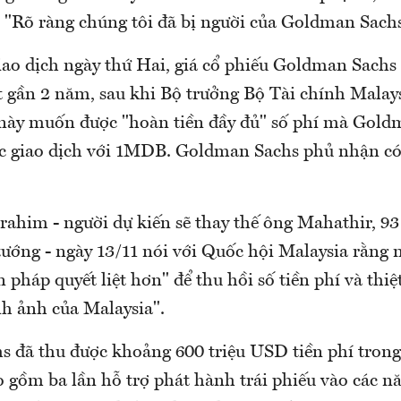
 "Rõ ràng chúng tôi đã bị người của Goldman Sachs
iao dịch ngày thứ Hai, giá cổ phiếu Goldman Sach
 gần 2 năm, sau khi Bộ trưởng Bộ Tài chính Mala
này muốn được "hoàn tiền đầy đủ" số phí mà Gold
ác giao dịch với 1MDB. Goldman Sachs phủ nhận có 
ahim - người dự kiến sẽ thay thế ông Mahathir, 93 
tướng - ngày 13/11 nói với Quốc hội Malaysia rằng 
 pháp quyết liệt hơn" để thu hồi số tiền phí và thiệ
h ảnh của Malaysia".
 đã thu được khoảng 600 triệu USD tiền phí trong 
 gồm ba lần hỗ trợ phát hành trái phiếu vào các n