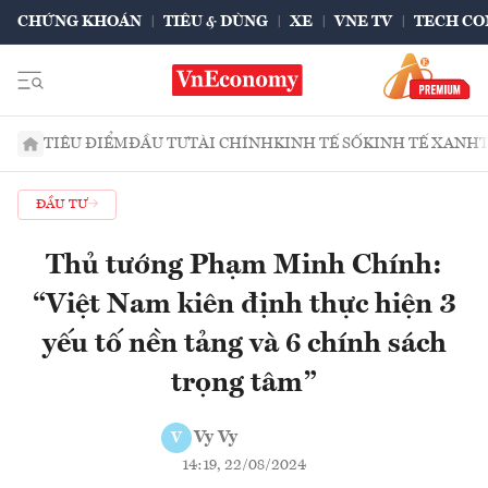
CHỨNG KHOÁN
TIÊU & DÙNG
XE
VNE TV
TECH CO
TIÊU ĐIỂM
ĐẦU TƯ
TÀI CHÍNH
KINH TẾ SỐ
KINH TẾ XANH
ĐẦU TƯ
Thủ tướng Phạm Minh Chính:
“Việt Nam kiên định thực hiện 3
yếu tố nền tảng và 6 chính sách
trọng tâm”
Vy Vy
V
14:19, 22/08/2024