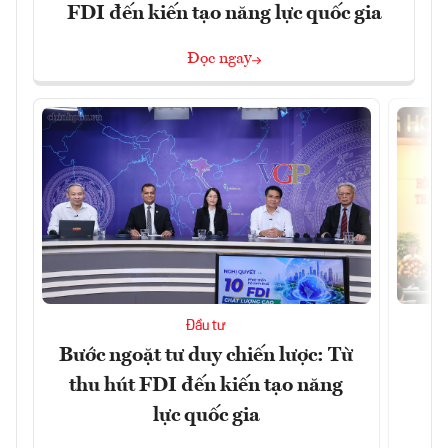
FDI đến kiến tạo năng lực quốc gia
Đọc ngay
Đầu tư
Bước ngoặt tư duy chiến lược: Từ
Đ
thu hút FDI đến kiến tạo năng
h
lực quốc gia