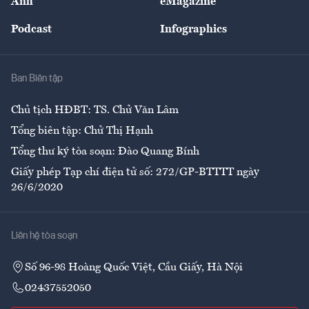
Ảnh
eMagazine
Đẹp +
An sinh
Podcast
Infographics
Giải trí
Y tế
Nhà
Ban Biên tập
Ẩm thực
Chủ tịch HĐBT: TS. Chử Văn Lâm
Tổng biên tập: Chử Thị Hạnh
Tổng thư ký tòa soạn: Đào Quang Bính
Giấy phép Tạp chí điện tử số: 272/GP-BTTTT ngày
26/6/2020
Liên hệ tòa soạn
Số 96-98 Hoàng Quốc Việt, Cầu Giấy, Hà Nội
02437552050