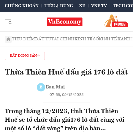
CHỨNG KHOÁN
TIÊU & DÙNG
XE
VNE TV
TECH CO
TIÊU ĐIỂM
ĐẦU TƯ
TÀI CHÍNH
KINH TẾ SỐ
KINH TẾ XANH
BẤT ĐỘNG SẢN
Thừa Thiên Huế đấu giá 176 lô đất
Ban Mai
B
07:55, 09/12/2023
Trong tháng 12/2023, tỉnh Thừa Thiên
Huế sẽ tổ chức đấu giá176 lô đất cùng với
một số lô “đất vàng” trên địa bàn…