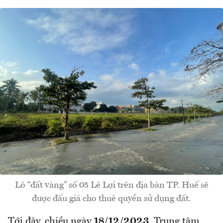
Lô “đất vàng” số 05 Lê Lợi trên địa bàn TP. Huế sẽ
được đấu giá cho thuê quyền sử dụng đất.
Tới đây, chiều ngày
18/12/2023
, Trung tâm