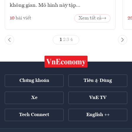
không gian. Mô hình này tập...
10
bài viết
Xem tất cả
2
1
2
3
4
Chứng khoán
Tiêu & Dùng
Xe
VnE TV
Tech Connect
English ++