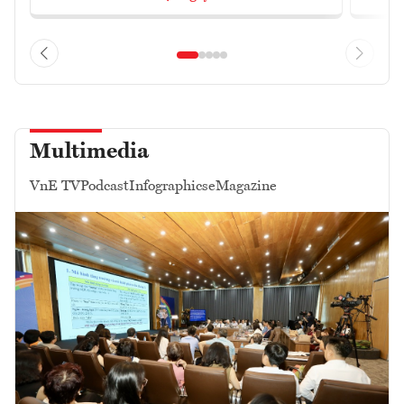
Multimedia
VnE TV
Podcast
Infographics
eMagazine