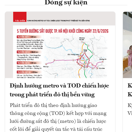
Dòng sự kiện
Định hướng metro và TOD chiến lược
K
trong phát triển đô thị bền vững
K
Phát triển đô thị theo định hướng giao
K
thông công cộng (TOD) kết hợp với mạng
V
lưới đường sắt đô thị (metro) là chiến lược
cốt lõi để giải quyết ùn tắc và tái cấu trúc