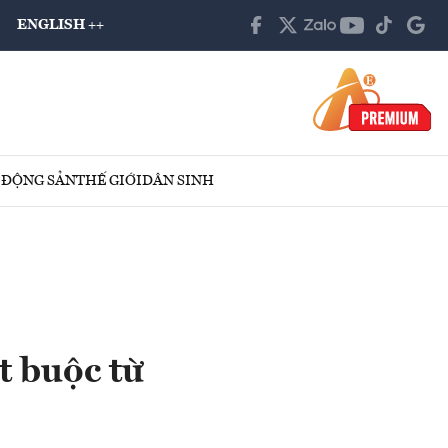
ENGLISH ++
 ĐỘNG SẢN
THẾ GIỚI
DÂN SINH
t buộc từ