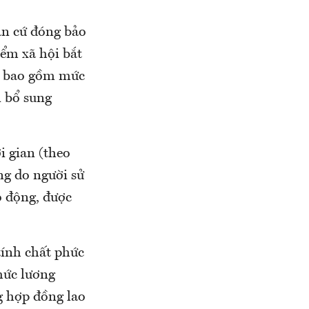
ăn cứ đóng bảo
iểm xã hội bắt
g, bao gồm mức
n bổ sung
i gian (theo
ng do người sử
o động, được
tính chất phức
mức lương
g hợp đồng lao