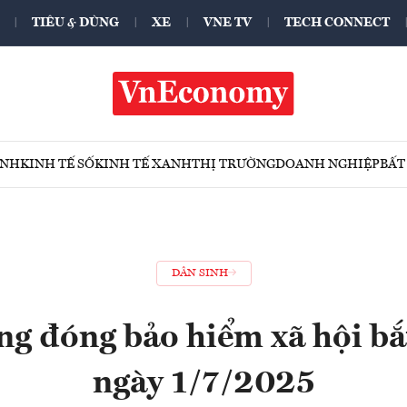
TIÊU & DÙNG
XE
VNE TV
TECH CONNECT
ÍNH
KINH TẾ SỐ
KINH TẾ XANH
THỊ TRƯỜNG
DOANH NGHIỆP
BẤT
DÂN SINH
ng đóng bảo hiểm xã hội bắ
ngày 1/7/2025