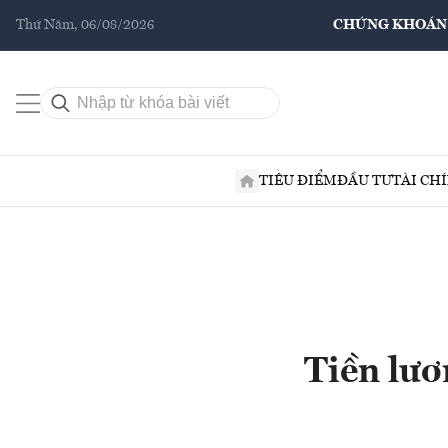
Thứ Năm, 06/08/2026
CHỨNG KHOÁN
TIÊU ĐIỂM
ĐẦU TƯ
TÀI CH
Tiền lươ