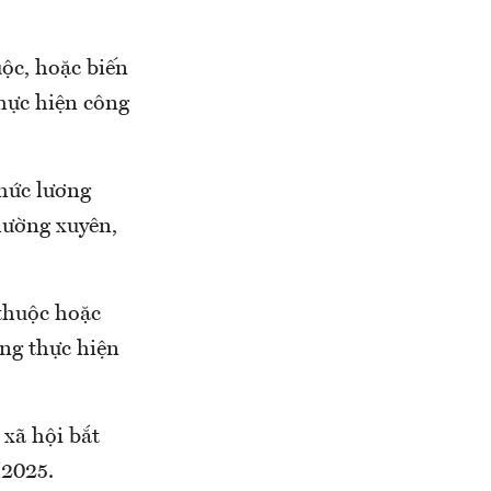
ộc, hoặc biến
thực hiện công
mức lương
hường xuyên,
thuộc hoặc
ợng thực hiện
xã hội bắt
/2025.